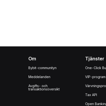
Om
Tjänster
Bybit-communityn
One-Click B
Meddelanden
VIP-program
Avgifts- och
Värvningspr
transaktionsöversikt
Tax API
Open Bankin