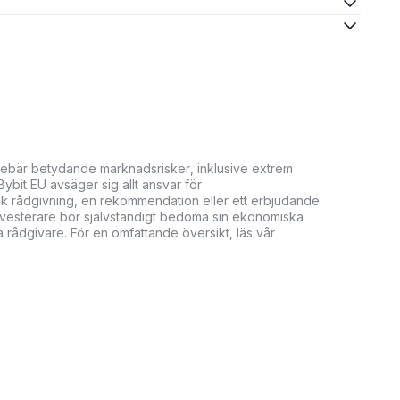
innebär betydande marknadsrisker, inklusive extrem
. Bybit EU avsäger sig allt ansvar för
isk rådgivning, en rekommendation eller ett erbjudande
. Investerare bör självständigt bedöma sin ekonomiska
 rådgivare. För en omfattande översikt, läs vår