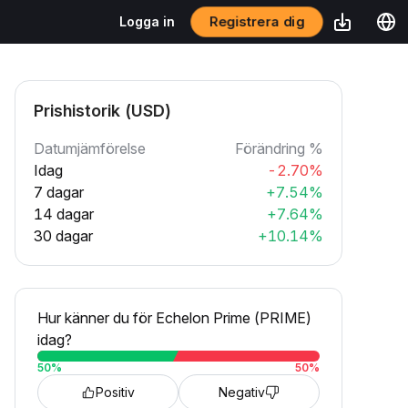
Registrera dig
Logga in
Prishistorik (USD)
Datumjämförelse
Förändring %
Idag
-2.70%
7 dagar
+7.54%
14 dagar
+7.64%
30 dagar
+10.14%
Hur känner du för Echelon Prime (PRIME)
idag?
50
%
50
%
Positiv
Negativ