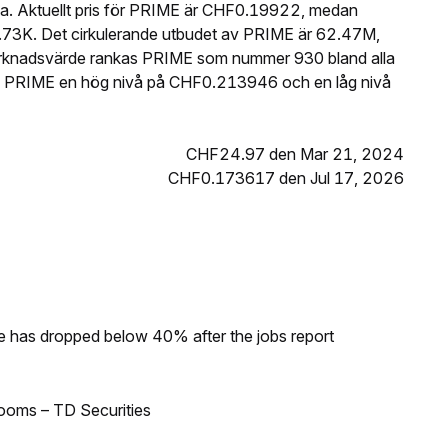
a. Aktuellt pris för PRIME är CHF0.19922, medan
73K. Det cirkulerande utbudet av PRIME är 62.47M,
arknadsvärde rankas PRIME som nummer 930 bland alla
e PRIME en hög nivå på CHF0.213946 och en låg nivå
CHF24.97 den Mar 21, 2024
CHF0.173617 den Jul 17, 2026
ke has dropped below 40% after the jobs report
looms – TD Securities