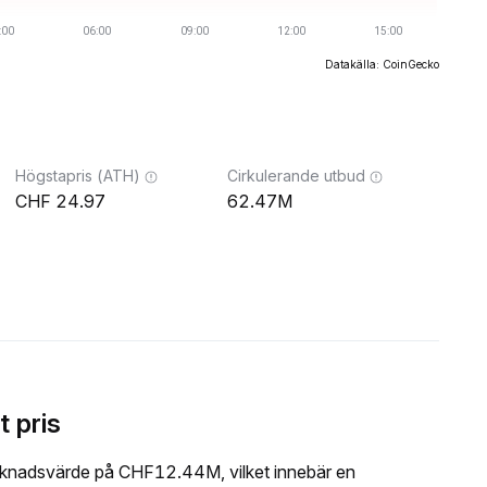
Datakälla: CoinGecko
Högstapris (ATH)
Cirkulerande utbud
24.97
62.47M
 pris
rknadsvärde på CHF12.44M, vilket innebär en