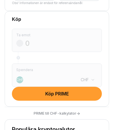
Obs! Informationen är endast för referensändamål.
Köp
Ta emot
Spendera
CHF
CHF
Köp PRIME
→
PRIME till CHF-kalkylator
Populära kryptovalutor