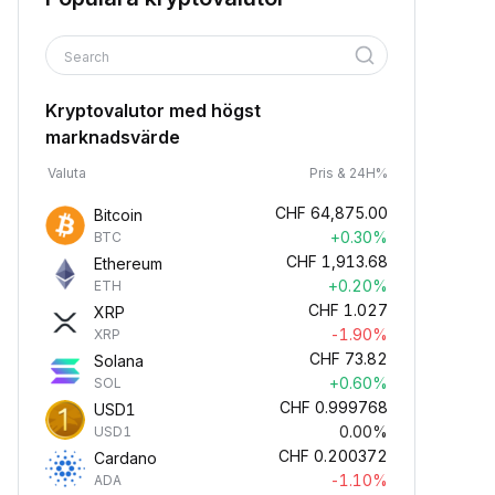
Search
Kryptovalutor med högst
marknadsvärde
Valuta
Pris & 24H%
CHF
64,875.00
Bitcoin
+0.30%
BTC
CHF
1,913.68
Ethereum
+0.20%
ETH
CHF
1.027
XRP
-1.90%
XRP
CHF
73.82
Solana
+0.60%
SOL
CHF
0.999768
USD1
0.00%
USD1
CHF
0.200372
Cardano
-1.10%
ADA