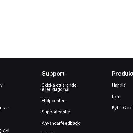
Support
Produk
uy
Skicka ett ärende
Handla
eller klagomål
Earn
Hjälpcenter
ogram
Bybit Card
Supportcenter
Användarfeedback
g API