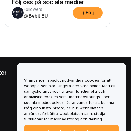
Följ oss på sociala medier
Followers
+
Följ
@Bybit EU
ter
Juridiskt
Vi använder absolut nödvändiga cookies för att
Policy för intressekonflikter
webbplatsen ska fungera och vara säker. Med ditt
samtycke använder vi även funktionella och
Sammanfattning av policyn
analytiska cookies samt marknadsförings- och
för depåförvaring och
sociala mediecookies. De används för att komma
administration
ihåg dina inställningar, se hur webbplatsen
används, förbättra webbplatsen samt stödja
ESG-information
funktioner för marknadsföring och delning.
Crypto-Asset White Papers