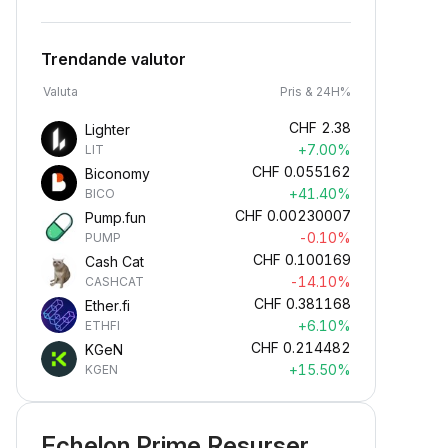
Trendande valutor
Valuta
Pris & 24H%
CHF
2.38
Lighter
+7.00%
LIT
CHF
0.055162
Biconomy
+41.40%
BICO
CHF
0.00230007
Pump.fun
-0.10%
PUMP
CHF
0.100169
Cash Cat
-14.10%
CASHCAT
CHF
0.381168
Ether.fi
+6.10%
ETHFI
CHF
0.214482
KGeN
+15.50%
KGEN
Echelon Prime Resurser