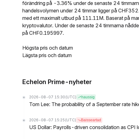
förändring på -3.36% under de senaste 24 timmarn
handelsvolymen under 24 timmar ligger på CHF352.
med ett maximalt utbud på 111.11M. Baserat på m
kryptovalutor. Under de senaste 24 timmarna nådd
på CHF0.195997.
Högsta pris och datum
Lägsta pris och datum
Echelon Prime-nyheter
2026-08-07 15:30
(UTC)
haussig
Tom Lee: The probability of a September rate hi
2026-08-07 15:25
(UTC)
Baisseartad
US Dollar: Payrolls-driven consolidation as CPI 