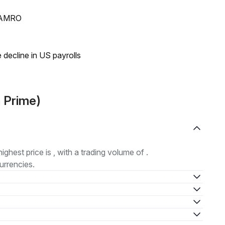
N AMRO
 decline in US payrolls
 Prime)
highest price is , with a trading volume of .
urrencies.