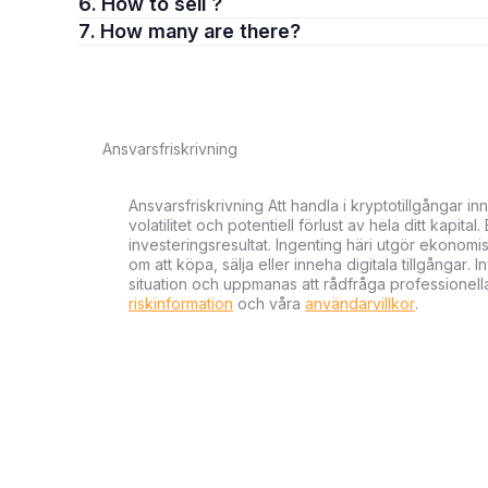
6. How to sell ?
7. How many are there?
Ansvarsfriskrivning
Ansvarsfriskrivning Att handla i kryptotillgångar 
volatilitet och potentiell förlust av hela ditt kapital
investeringsresultat. Ingenting häri utgör ekonom
om att köpa, sälja eller inneha digitala tillgångar
situation och uppmanas att rådfråga professionella
riskinformation
och våra
användarvillkor
.