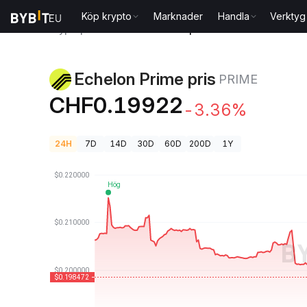
Köp krypto
Marknader
Handla
Verktyg
Kryptopriser
Echelon Prime pris PRIME
Echelon Prime pris
PRIME
CHF0.19922
-3.36%
24H
7D
14D
30D
60D
200D
1Y