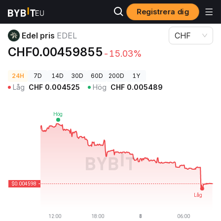
Registrera dig
Kryptopriser
Edel pris EDEL
Edel pris
EDEL
CHF
CHF0.00459855
-15.03%
24H
7D
14D
30D
60D
200D
1Y
Låg
CHF
0.004525
Hög
CHF
0.005489