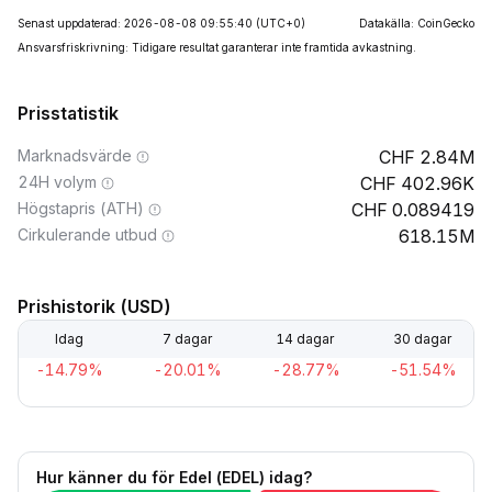
Senast uppdaterad: 2026-08-08 09:55:40
(UTC+0)
Datakälla: CoinGecko
Ansvarsfriskrivning: Tidigare resultat garanterar inte framtida avkastning.
Prisstatistik
Marknadsvärde
2.84M
24H volym
402.96K
Högstapris (ATH)
0.089419
Cirkulerande utbud
618.15M
Prishistorik (USD)
Idag
7 dagar
14 dagar
30 dagar
-14.79%
-20.01%
-28.77%
-51.54%
Hur känner du för Edel (EDEL) idag?