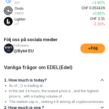
+2.90%
SUI
CHF
0.353426
Ondo
+0.90%
ONDO
CHF
2.31
Lighter
-2.20%
LIT
Följ oss på sociala medier
Followers
+
Följ
@Bybit EU
Vanliga frågor om EDEL(Edel)
1. How much is today?
As of , () is trading at .
In the last 24 hours, the lowest price is , and the highest
price is , with a trading volume of .
The market cap is , ranking it # among all cryptocurrencies.
2. How much is one ?