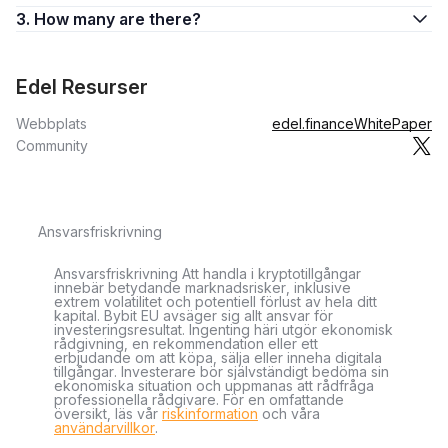
3. How many are there?
Edel Resurser
Webbplats
edel.finance
WhitePaper
Community
Ansvarsfriskrivning
Ansvarsfriskrivning Att handla i kryptotillgångar
innebär betydande marknadsrisker, inklusive
extrem volatilitet och potentiell förlust av hela ditt
kapital. Bybit EU avsäger sig allt ansvar för
investeringsresultat. Ingenting häri utgör ekonomisk
rådgivning, en rekommendation eller ett
erbjudande om att köpa, sälja eller inneha digitala
tillgångar. Investerare bör självständigt bedöma sin
ekonomiska situation och uppmanas att rådfråga
professionella rådgivare. För en omfattande
översikt, läs vår
riskinformation
och våra
användarvillkor
.