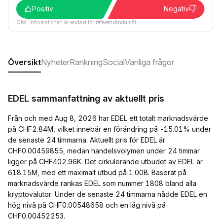
Positiv
Negativ
Obs! Informationen är endast för referensändamål.
Översikt
Nyheter
Rankning
Social
Vanliga frågor
EDEL sammanfattning av aktuellt pris
Från och med Aug 8, 2026 har EDEL ett totalt marknadsvärde
på CHF2.84M, vilket innebär en förändring på -15.01% under
de senaste 24 timmarna. Aktuellt pris för EDEL är
CHF0.00459855, medan handelsvolymen under 24 timmar
ligger på CHF402.96K. Det cirkulerande utbudet av EDEL är
618.15M, med ett maximalt utbud på 1.00B. Baserat på
marknadsvärde rankas EDEL som nummer 1808 bland alla
kryptovalutor. Under de senaste 24 timmarna nådde EDEL en
hög nivå på CHF0.00548658 och en låg nivå på
CHF0.00452253.