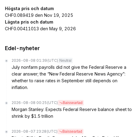
Högsta pris och datum
CHF0.089419 den Nov 19, 2025
Lägsta pris och datum
CHF0.00411013 den May 9, 2026
Edel-nyheter
2026-08-08 01:39
(UTC)
Neutral
July nonfarm payrolls did not give the Federal Reserve a
clear answer; the “New Federal Reserve News Agency”:
whether to raise rates in September still depends on
inflation.
2026-08-08 00:25
(UTC)
Baisseartad
Morgan Stanley: Expects Federal Reserve balance sheet to
shrink by $1.5 trillion
2026-08-07 23:28
(UTC)
Baisseartad