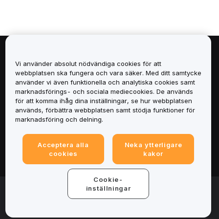
Om
Vi använder absolut nödvändiga cookies för att
webbplatsen ska fungera och vara säker. Med ditt samtycke
Tjänster
använder vi även funktionella och analytiska cookies samt
marknadsförings- och sociala mediecookies. De används
för att komma ihåg dina inställningar, se hur webbplatsen
Support
används, förbättra webbplatsen samt stödja funktioner för
marknadsföring och delning.
Produkter
Acceptera alla
Neka ytterligare
Juridiskt
cookies
kakor
Cookie-
© 2025-2026 Bybit.eu. All rights reserved.
inställningar
Användarvillkor
|
Integritetsvillkor
|
Imprint
(Impressum)
|
Inställningscenter för cookies