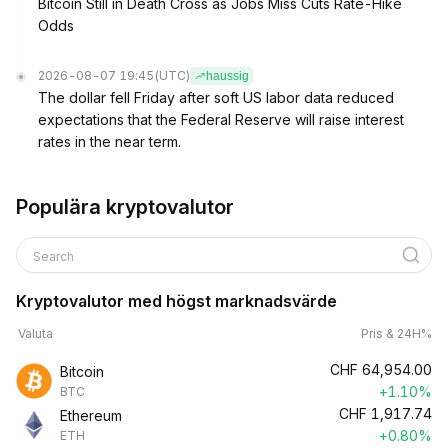
Bitcoin Still in Death Cross as Jobs Miss Cuts Rate-Hike
Odds
2026-08-07 19:45
(UTC)
haussig
The dollar fell Friday after soft US labor data reduced
expectations that the Federal Reserve will raise interest
rates in the near term.
Populära kryptovalutor
Search
Kryptovalutor med högst marknadsvärde
Valuta
Pris & 24H%
CHF
64,954.00
Bitcoin
+1.10%
BTC
CHF
1,917.74
Ethereum
+0.80%
ETH