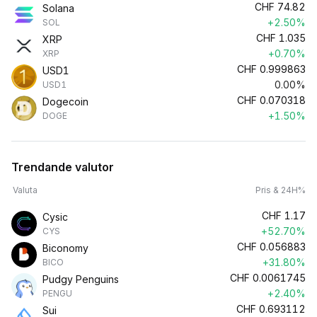
CHF
74.82
Solana
+2.50%
SOL
CHF
1.035
XRP
+0.70%
XRP
CHF
0.999863
USD1
0.00%
USD1
CHF
0.070318
Dogecoin
+1.50%
DOGE
Trendande valutor
Valuta
Pris & 24H%
CHF
1.17
Cysic
+52.70%
CYS
CHF
0.056883
Biconomy
+31.80%
BICO
CHF
0.0061745
Pudgy Penguins
+2.40%
PENGU
CHF
0.693112
Sui