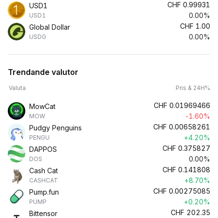
CHF
0.99931
USD1
0.00%
USD1
CHF
1.00
Global Dollar
0.00%
USDG
Trendande valutor
Valuta
Pris & 24H%
CHF
0.01969466
MowCat
-1.60%
MOW
CHF
0.00658261
Pudgy Penguins
+4.20%
PENGU
CHF
0.375827
DAPPOS
0.00%
DOS
CHF
0.141808
Cash Cat
+8.70%
CASHCAT
CHF
0.00275085
Pump.fun
+0.20%
PUMP
CHF
202.35
Bittensor