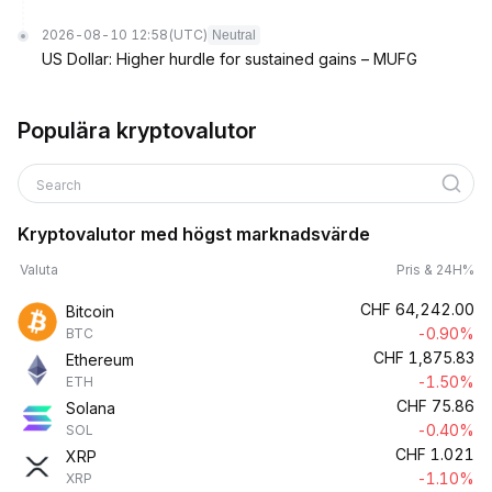
2026-08-10 12:58
(UTC)
Neutral
US Dollar: Higher hurdle for sustained gains – MUFG
Populära kryptovalutor
Search
Kryptovalutor med högst marknadsvärde
Valuta
Pris & 24H%
CHF
64,242.00
Bitcoin
-0.90%
BTC
CHF
1,875.83
Ethereum
-1.50%
ETH
CHF
75.86
Solana
-0.40%
SOL
CHF
1.021
XRP
-1.10%
XRP