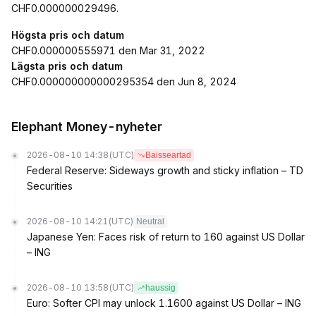
CHF0.000000029496.
Högsta pris och datum
CHF0.000000555971 den Mar 31, 2022
Lägsta pris och datum
CHF0.000000000000295354 den Jun 8, 2024
Elephant Money-nyheter
2026-08-10 14:38
(UTC)
Baisseartad
Federal Reserve: Sideways growth and sticky inflation – TD
Securities
2026-08-10 14:21
(UTC)
Neutral
Japanese Yen: Faces risk of return to 160 against US Dollar
– ING
2026-08-10 13:58
(UTC)
haussig
Euro: Softer CPI may unlock 1.1600 against US Dollar – ING