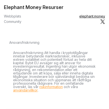
Elephant Money Resurser
Webbplats
elephant.money
Community
Ansvarsfriskrivning
Ansvarsfriskrivning Att handla i kryptotillgångar
innebär betydande marknadsrisker, inklusive
extrem volatilitet och potentiell förlust av hela ditt
kapital. Bybit EU avsäger sig allt ansvar för
investeringsresultat. Ingenting häri utgör ekonomisk
rådgivning, en rekommendation eller ett
erbjudande om att köpa, sälja eller inneha digitala
tillgångar. Investerare bör självständigt bedöma sin
ekonomiska situation och uppmanas att rådfråga
professionella rådgivare. För en omfattande
översikt, läs vår
riskinformation
och våra
användarvillkor
.