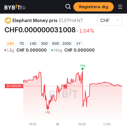
Registrera dig
Kryptopriser
Elephant Money pris ELEPHANT
Elephant Money pris
ELEPHANT
CHF
CHF0.000000031008
-1.04%
24H
7D
14D
30D
60D
200D
1Y
Låg
CHF
0.000000
Hög
CHF
0.000000