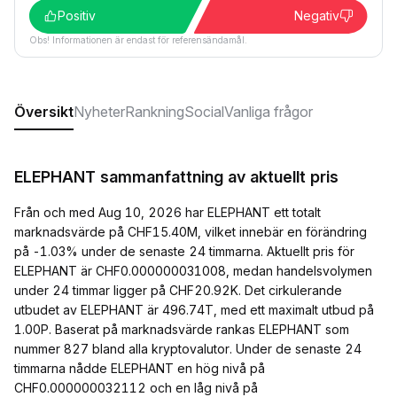
Positiv
Negativ
Obs! Informationen är endast för referensändamål.
Översikt
Nyheter
Rankning
Social
Vanliga frågor
ELEPHANT sammanfattning av aktuellt pris
Från och med Aug 10, 2026 har ELEPHANT ett totalt
marknadsvärde på CHF15.40M, vilket innebär en förändring
på -1.03% under de senaste 24 timmarna. Aktuellt pris för
ELEPHANT är CHF0.000000031008, medan handelsvolymen
under 24 timmar ligger på CHF20.92K. Det cirkulerande
utbudet av ELEPHANT är 496.74T, med ett maximalt utbud på
1.00P. Baserat på marknadsvärde rankas ELEPHANT som
nummer 827 bland alla kryptovalutor. Under de senaste 24
timmarna nådde ELEPHANT en hög nivå på
CHF0.000000032112 och en låg nivå på