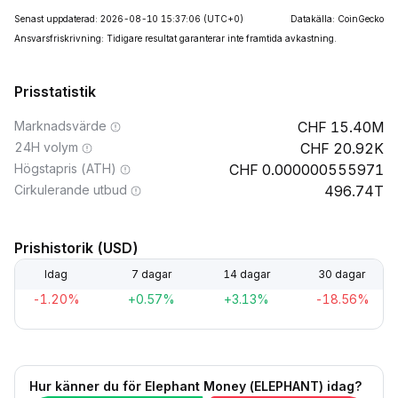
Senast uppdaterad: 2026-08-10 15:37:06
(UTC+0)
Datakälla: CoinGecko
Ansvarsfriskrivning: Tidigare resultat garanterar inte framtida avkastning.
Prisstatistik
Marknadsvärde
15.40M
24H volym
20.92K
Högstapris (ATH)
0.000000555971
Cirkulerande utbud
496.74T
Prishistorik (USD)
Idag
7 dagar
14 dagar
30 dagar
-1.20%
+0.57%
+3.13%
-18.56%
Hur känner du för Elephant Money (ELEPHANT) idag?