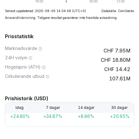
Senast uppdaterad: 2026-08-06 14:04:48
(UTC+0)
Datakälla: CoinGecko
Ansvarsfriskrivning: Tidigare resultat garanterar inte framtida avkastning.
Prisstatistik
Marknadsvärde
7.95M
24H volym
18.80M
Högstapris (ATH)
14.42
Cirkulerande utbud
107.61M
Prishistorik (USD)
Idag
7 dagar
14 dagar
30 dagar
+24.80%
+34.87%
+8.86%
+20.65%