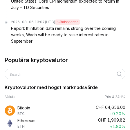
United States: Core CPI momentum expected to return in
July – TD Securities
2026-08-06 13:07
(UTC)
Baisseartad
Report: If inflation data remains strong over the coming
weeks, Wach will be ready to raise interest rates in
September
Populära kryptovalutor
Search
Kryptovalutor med högst marknadsvärde
Valuta
Pris & 24H%
CHF
64,656.00
Bitcoin
+0.20%
BTC
CHF
1,909.82
Ethereum
+1.80%
ETH