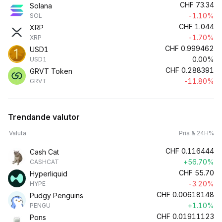
CHF
73.34
Solana
-1.10%
SOL
CHF
1.044
XRP
-1.70%
XRP
CHF
0.999462
USD1
0.00%
USD1
CHF
0.288391
GRVT Token
-11.80%
GRVT
Trendande valutor
Valuta
Pris & 24H%
CHF
0.116444
Cash Cat
+56.70%
CASHCAT
CHF
55.70
Hyperliquid
-3.20%
HYPE
CHF
0.00618148
Pudgy Penguins
+1.10%
PENGU
CHF
0.01911123
Pons