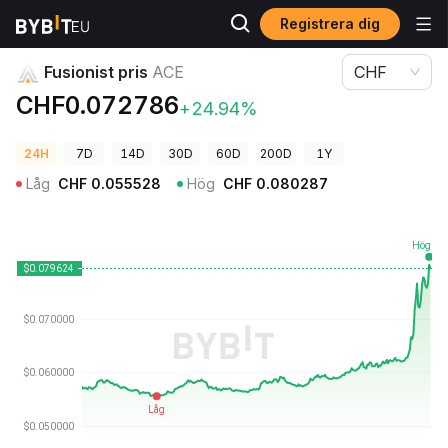
Registrera dig
Kryptopriser
Fusionist pris ACE
Fusionist pris
ACE
CHF
CHF0.072786
+24.94%
24H
7D
14D
30D
60D
200D
1Y
Låg
CHF
0.055528
Hög
CHF
0.080287