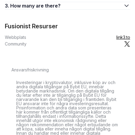
3. How many are there?
Fusionist Resurser
Webbplats
link3.to
Community
Ansvarsfriskrivning
Investeringar i kryptovalutor, inklusive köp av och
andra digitala tillgångar på Bybit EU, innebär
betydande marknadsrisk. Om den digitala tillgång
du letar efter inte är tillgänglig på Bybit EU för
närvarande kan den bli tillgänglig i framtiden. Bybit
EU ansvarar inte för några investeringsresultat.
Prisinformation och andra data som presenteras
här kommer från offentligt tillgängliga källor och
tillhandahålls endast i informationssyfte. Detta
innehåll utgör inte ekonomisk rådgivning eller
någon rekommendation eller något erbjudande om
att köpa, sälja eller inneha någon digital tillgång.
Innan du handlar med eller innehar digitala