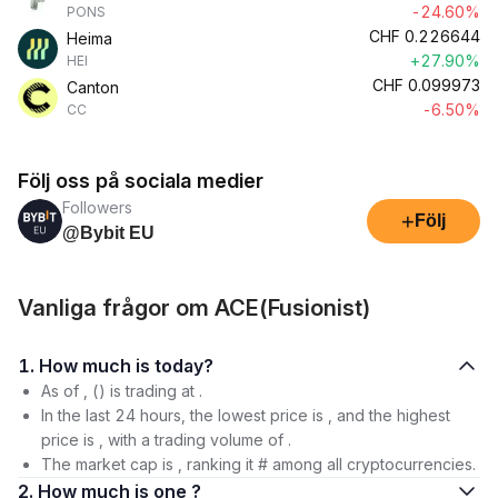
-24.60%
PONS
CHF
0.226644
Heima
+27.90%
HEI
CHF
0.099973
Canton
-6.50%
CC
Följ oss på sociala medier
Followers
+
Följ
@Bybit EU
Vanliga frågor om ACE(Fusionist)
1. How much is today?
As of , () is trading at .
In the last 24 hours, the lowest price is , and the highest
price is , with a trading volume of .
The market cap is , ranking it # among all cryptocurrencies.
2. How much is one ?