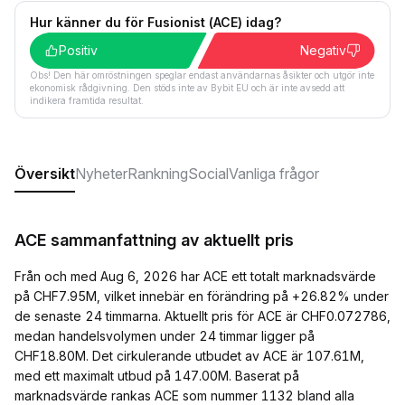
Hur känner du för Fusionist (ACE) idag?
Positiv
Negativ
Obs! Den här omröstningen speglar endast användarnas åsikter och utgör inte
ekonomisk rådgivning. Den stöds inte av Bybit EU och är inte avsedd att
indikera framtida resultat.
Översikt
Nyheter
Rankning
Social
Vanliga frågor
ACE sammanfattning av aktuellt pris
Från och med Aug 6, 2026 har ACE ett totalt marknadsvärde
på CHF7.95M, vilket innebär en förändring på +26.82% under
de senaste 24 timmarna. Aktuellt pris för ACE är CHF0.072786,
medan handelsvolymen under 24 timmar ligger på
CHF18.80M. Det cirkulerande utbudet av ACE är 107.61M,
med ett maximalt utbud på 147.00M. Baserat på
marknadsvärde rankas ACE som nummer 1132 bland alla