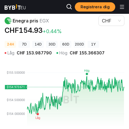
Registrera dig
Kryptopriser
Enegra pris EGX
Enegra pris
EGX
CHF
CHF154.93
+0.44%
24H
7D
14D
30D
60D
200D
1Y
Låg
CHF
153.987790
Hög
CHF
155.366307