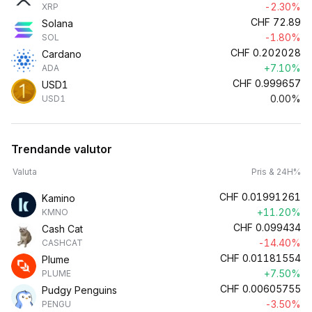
-2.30%
XRP
CHF
72.89
Solana
-1.80%
SOL
CHF
0.202028
Cardano
+7.10%
ADA
CHF
0.999657
USD1
0.00%
USD1
Trendande valutor
Valuta
Pris & 24H%
CHF
0.01991261
Kamino
+11.20%
KMNO
CHF
0.099434
Cash Cat
-14.40%
CASHCAT
CHF
0.01181554
Plume
+7.50%
PLUME
CHF
0.00605755
Pudgy Penguins
-3.50%
PENGU