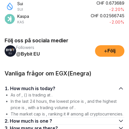
CHF
0.673689
Sui
-2.20%
SUI
CHF
0.02566745
Kaspa
-2.00%
KAS
Följ oss på sociala medier
Followers
+
Följ
@Bybit EU
Vanliga frågor om EGX(Enegra)
1. How much is today?
As of , () is trading at .
In the last 24 hours, the lowest price is , and the highest
price is , with a trading volume of .
The market cap is , ranking it # among all cryptocurrencies.
2. How much is one ?
3. How many are there?