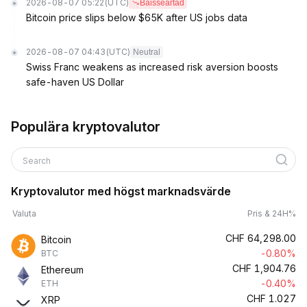
2026-08-07 05:22
(UTC)
Baisseartad
Bitcoin price slips below $65K after US jobs data
2026-08-07 04:43
(UTC)
Neutral
Swiss Franc weakens as increased risk aversion boosts
safe-haven US Dollar
Populära kryptovalutor
Search
Kryptovalutor med högst marknadsvärde
Valuta
Pris & 24H%
CHF
64,298.00
Bitcoin
-0.80%
BTC
CHF
1,904.76
Ethereum
-0.40%
ETH
CHF
1.027
XRP