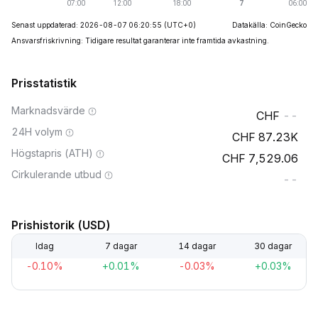
Senast uppdaterad: 2026-08-07 06:20:55
(UTC+0)
Datakälla: CoinGecko
Ansvarsfriskrivning: Tidigare resultat garanterar inte framtida avkastning.
Prisstatistik
Marknadsvärde
--
24H volym
87.23K
Högstapris (ATH)
7,529.06
Cirkulerande utbud
--
Prishistorik (USD)
Idag
7 dagar
14 dagar
30 dagar
-0.10%
+0.01%
-0.03%
+0.03%