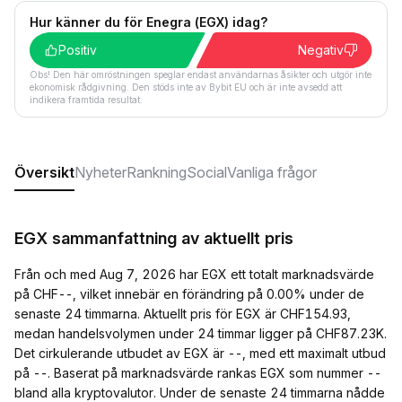
Hur känner du för Enegra (EGX) idag?
Positiv
Negativ
Obs! Den här omröstningen speglar endast användarnas åsikter och utgör inte
ekonomisk rådgivning. Den stöds inte av Bybit EU och är inte avsedd att
indikera framtida resultat.
Översikt
Nyheter
Rankning
Social
Vanliga frågor
EGX sammanfattning av aktuellt pris
Från och med Aug 7, 2026 har EGX ett totalt marknadsvärde
på CHF--, vilket innebär en förändring på 0.00% under de
senaste 24 timmarna. Aktuellt pris för EGX är CHF154.93,
medan handelsvolymen under 24 timmar ligger på CHF87.23K.
Det cirkulerande utbudet av EGX är --, med ett maximalt utbud
på --. Baserat på marknadsvärde rankas EGX som nummer --
bland alla kryptovalutor. Under de senaste 24 timmarna nådde