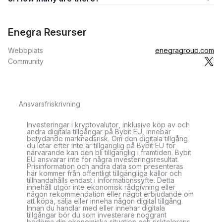
Enegra Resurser
Webbplats
enegragroup.com
Community
Ansvarsfriskrivning
Investeringar i kryptovalutor, inklusive köp av och
andra digitala tillgångar på Bybit EU, innebär
betydande marknadsrisk. Om den digitala tillgång
du letar efter inte är tillgänglig på Bybit EU för
närvarande kan den bli tillgänglig i framtiden. Bybit
EU ansvarar inte för några investeringsresultat.
Prisinformation och andra data som presenteras
här kommer från offentligt tillgängliga källor och
tillhandahålls endast i informationssyfte. Detta
innehåll utgör inte ekonomisk rådgivning eller
någon rekommendation eller något erbjudande om
att köpa, sälja eller inneha någon digital tillgång.
Innan du handlar med eller innehar digitala
tillgångar bör du som investerare noggrant
bedöma din ekonomiska situation och risktolerans,