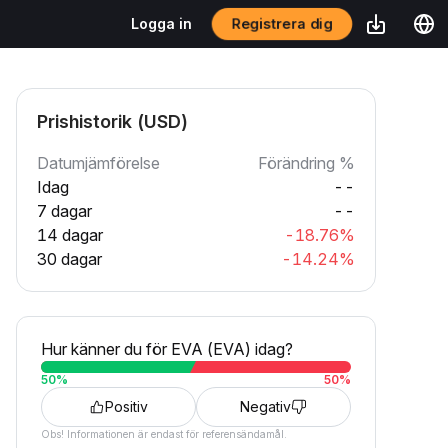
Registrera dig
Logga in
Prishistorik (USD)
Datumjämförelse
Förändring %
Idag
--
7 dagar
--
14 dagar
-18.76%
30 dagar
-14.24%
Hur känner du för EVA (EVA) idag?
50
%
50
%
Positiv
Negativ
Obs! Informationen är endast för referensändamål.