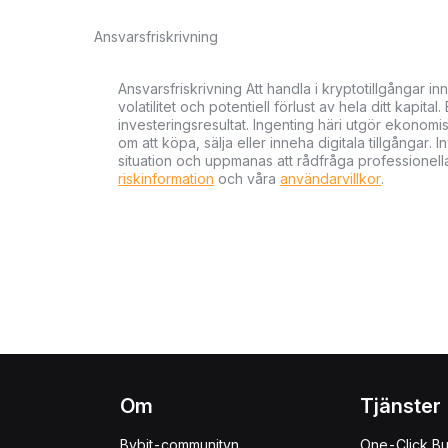
Ansvarsfriskrivning
Ansvarsfriskrivning Att handla i kryptotillgångar 
volatilitet och potentiell förlust av hela ditt kapital
investeringsresultat. Ingenting häri utgör ekonom
om att köpa, sälja eller inneha digitala tillgångar
situation och uppmanas att rådfråga professionella
riskinformation
och våra
användarvillkor
.
Om
Tjänster
Bybit-communityn
One-Click B