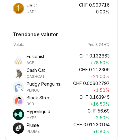
CHF
0.999716
USD1
0.00%
USD1
Trendande valutor
Valuta
Pris & 24H%
CHF
0.132863
Fusionist
+78.50%
ACE
CHF
0.112309
Cash Cat
-21.00%
CASHCAT
CHF
0.00602797
Pudgy Penguins
-1.50%
PENGU
CHF
0.163945
Block Street
+16.50%
BSB
CHF
56.69
Hyperliquid
+2.50%
HYPE
CHF
0.01230194
Plume
+6.80%
PLUME