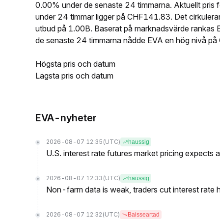
0.00% under de senaste 24 timmarna. Aktuellt pr
under 24 timmar ligger på CHF141.83. Det cirkuler
utbud på 1.00B. Baserat på marknadsvärde rankas 
de senaste 24 timmarna nådde EVA en hög nivå p
Högsta pris och datum
Lägsta pris och datum
EVA-nyheter
2026-08-07 12:35
(UTC)
haussig
U.S. interest rate futures market pricing expects
2026-08-07 12:33
(UTC)
haussig
Non-farm data is weak, traders cut interest rate h
2026-08-07 12:32
(UTC)
Baisseartad