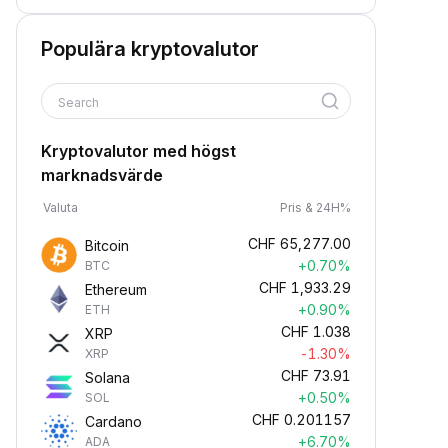
Populära kryptovalutor
Search
Kryptovalutor med högst
marknadsvärde
Valuta
Pris & 24H%
CHF
65,277.00
Bitcoin
+0.70%
BTC
CHF
1,933.29
Ethereum
+0.90%
ETH
CHF
1.038
XRP
-1.30%
XRP
CHF
73.91
Solana
+0.50%
SOL
CHF
0.201157
Cardano
+6.70%
ADA