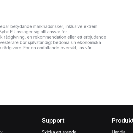
innebär betydande marknadsrisker, inklusive extrem
. Bybit EU avsäger sig allt ansvar för
isk rådgivning, en rekommendation eller ett erbjudande
. Investerare bör självständigt bedöma sin ekonomiska
 rådgivare. För en omfattande översikt, läs vår
Support
Produk
uy
Skicka ett ärende
Handla