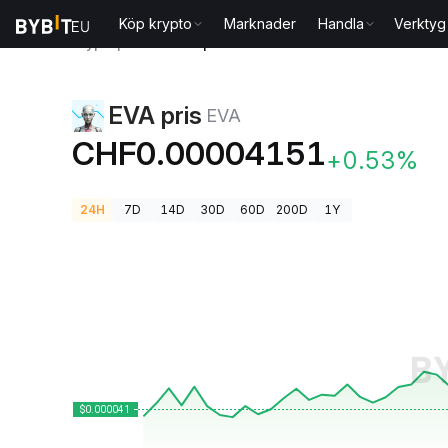
Köp krypto
Marknader
Handla
Verktyg
Kryptopriser
EVA pris EVA
EVA pris
EVA
CHF0.00004151
+0.53%
24H
7D
14D
30D
60D
200D
1Y