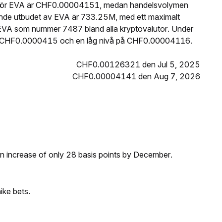
is för EVA är CHF0.00004151, medan handelsvolymen
ande utbudet av EVA är 733.25M, med ett maximalt
EVA som nummer 7487 bland alla kryptovalutor. Under
å CHF0.0000415 och en låg nivå på CHF0.00004116.
CHF0.00126321 den Jul 5, 2025
CHF0.00004141 den Aug 7, 2026
 an increase of only 28 basis points by December.
ike bets.