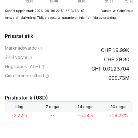
Senast uppdaterad: 2026-08-06 22:51:36
(UTC+0)
Datakälla: CoinGecko
Ansvarsfriskrivning: Tidigare resultat garanterar inte framtida avkastning.
Prisstatistik
Marknadsvärde
19.99K
24H volym
29.30
Högstapris (ATH)
0.0123704
Cirkulerande utbud
999.73M
Prishistorik (USD)
Idag
7 dagar
14 dagar
30 dagar
-2.72%
--
-5.18%
-19.23%