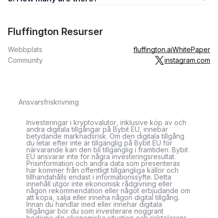
Fluffington Resurser
Webbplats
fluffington.ai
WhitePaper
Community
instagram.com
Ansvarsfriskrivning
Investeringar i kryptovalutor, inklusive köp av och
andra digitala tillgångar på Bybit EU, innebär
betydande marknadsrisk. Om den digitala tillgång
du letar efter inte är tillgänglig på Bybit EU för
närvarande kan den bli tillgänglig i framtiden. Bybit
EU ansvarar inte för några investeringsresultat.
Prisinformation och andra data som presenteras
här kommer från offentligt tillgängliga källor och
tillhandahålls endast i informationssyfte. Detta
innehåll utgör inte ekonomisk rådgivning eller
någon rekommendation eller något erbjudande om
att köpa, sälja eller inneha någon digital tillgång.
Innan du handlar med eller innehar digitala
tillgångar bör du som investerare noggrant
bedöma din ekonomiska situation och risktolerans,