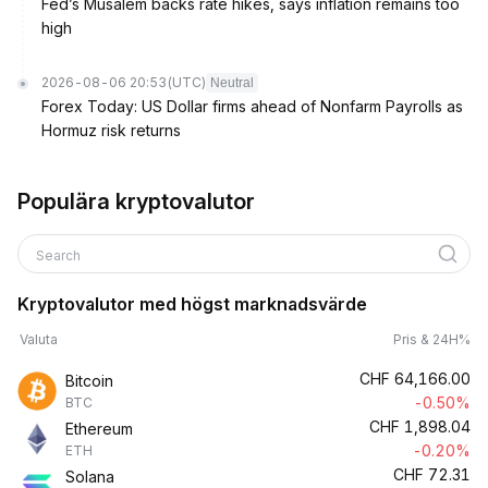
Fed’s Musalem backs rate hikes, says inflation remains too
high
2026-08-06 20:53
(UTC)
Neutral
Forex Today: US Dollar firms ahead of Nonfarm Payrolls as
Hormuz risk returns
Populära kryptovalutor
Search
Kryptovalutor med högst marknadsvärde
Valuta
Pris & 24H%
CHF
64,166.00
Bitcoin
-0.50%
BTC
CHF
1,898.04
Ethereum
-0.20%
ETH
CHF
72.31
Solana