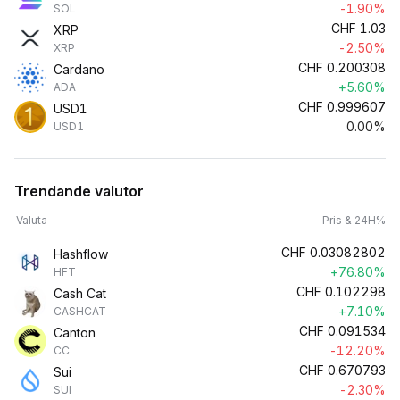
-1.90%
SOL
CHF
1.03
XRP
-2.50%
XRP
CHF
0.200308
Cardano
+5.60%
ADA
CHF
0.999607
USD1
0.00%
USD1
Trendande valutor
Valuta
Pris & 24H%
CHF
0.03082802
Hashflow
+76.80%
HFT
CHF
0.102298
Cash Cat
+7.10%
CASHCAT
CHF
0.091534
Canton
-12.20%
CC
CHF
0.670793
Sui
-2.30%
SUI