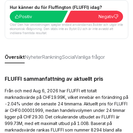
Hur känner du för Fluffington (FLUFFI) idag?
Positiv
Negativ
Obs! Den här omröstningen speglar endast användarnas åsikter och utgör inte
ekonomisk rådgivning. Den stöds inte av Bybit EU och är inte avsedd att
indikera framtida resultat.
Översikt
Nyheter
Rankning
Social
Vanliga frågor
FLUFFI sammanfattning av aktuellt pris
Från och med Aug 6, 2026 har FLUFFI ett totalt
marknadsvärde på CHF19.99K, vilket innebär en förändring på
-2.04% under de senaste 24 timmarna. Aktuellt pris för FLUFFI
är CHF0.00001999, medan handelsvolymen under 24 timmar
ligger på CHF29.30. Det cirkulerande utbudet av FLUFFI är
999.73M, med ett maximalt utbud på 1.00B. Baserat på
marknadsvärde rankas FLUFFI som nummer 8294 bland alla