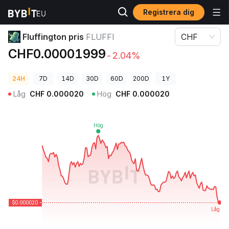
Registrera dig
Kryptopriser
Fluffington pris FLUFFI
Fluffington pris
FLUFFI
CHF
CHF0.00001999
-2.04%
24H
7D
14D
30D
60D
200D
1Y
Låg
CHF
0.000020
Hög
CHF
0.000020