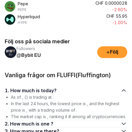
CHF
0.0000028
Pepe
-2.60%
PEPE
CHF
55.95
Hyperliquid
-1.00%
HYPE
Följ oss på sociala medier
Followers
+
Följ
@Bybit EU
Vanliga frågor om FLUFFI(Fluffington)
1. How much is today?
As of , () is trading at .
In the last 24 hours, the lowest price is , and the highest
price is , with a trading volume of .
The market cap is , ranking it # among all cryptocurrencies.
2. How much is one ?
3. How many are there?