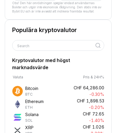
Obs! Den här omröstningen speglar endast användarnas
åsikter och utgör inte ekonomisk rådgivning. Den stöds inte av
Bybit EU och är inte avsedd att indikera framtida resultat.
Populära kryptovalutor
Search
Kryptovalutor med högst
marknadsvärde
Valuta
Pris & 24H%
CHF
64,286.00
Bitcoin
-0.30%
BTC
CHF
1,898.53
Ethereum
-0.20%
ETH
CHF
72.65
Solana
-1.40%
SOL
CHF
1.026
XRP