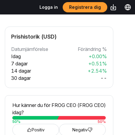
Registrera dig
Logga in
Prishistorik (USD)
Datumjämförelse
Förändring %
Idag
+0.00%
7 dagar
+0.51%
14 dagar
+2.54%
30 dagar
--
Hur känner du för FROG CEO (FROG CEO)
idag?
50
%
50
%
Positiv
Negativ