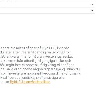
 andra digitala tillgångar på Bybit EU, innebär
 letar efter inte är tillgänglig på Bybit EU för
t EU ansvarar inte för några investeringsresultat.
 kommer från offentligt tillgängliga källor och
nehåll utgör inte ekonomisk rådgivning eller någon
 sälja eller inneha någon digital tillgång. Innan du
r du som investerare noggrant bedöma din ekonomiska
kvalificerade juridiska, skattemässiga eller
ion, se
Bybit EU:s användarvillkor
.