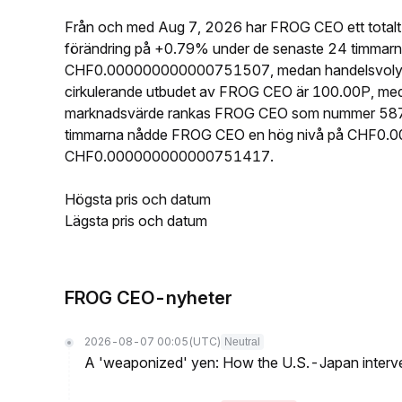
Från och med Aug 7, 2026 har FROG CEO ett totalt
förändring på +0.79% under de senaste 24 timmarna
CHF0.000000000000751507, medan handelsvolymen
cirkulerande utbudet av FROG CEO är 100.00P, med
marknadsvärde rankas FROG CEO som nummer 5873 b
timmarna nådde FROG CEO en hög nivå på CHF0.
CHF0.000000000000751417.
Högsta pris och datum
Lägsta pris och datum
FROG CEO-nyheter
2026-08-07 00:05
(UTC)
Neutral
A 'weaponized' yen: How the U.S.-Japan interve