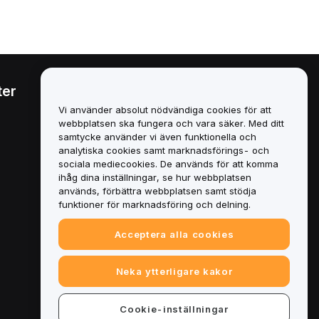
ter
Juridiskt
Vi använder absolut nödvändiga cookies för att
Policy för intressekonflikter
webbplatsen ska fungera och vara säker. Med ditt
samtycke använder vi även funktionella och
Sammanfattning av policyn
analytiska cookies samt marknadsförings- och
för depåförvaring och
sociala mediecookies. De används för att komma
administration
ihåg dina inställningar, se hur webbplatsen
används, förbättra webbplatsen samt stödja
ESG-information
funktioner för marknadsföring och delning.
Crypto-Asset White Papers
Acceptera alla cookies
Neka ytterligare kakor
Cookie-inställningar