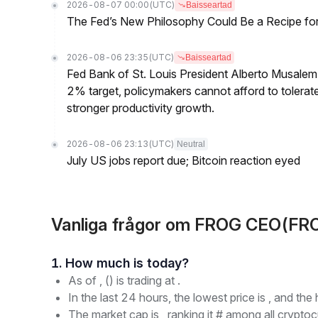
2026-08-07 00:00
(UTC)
Baisseartad
The Fed’s New Philosophy Could Be a Recipe for I
2026-08-06 23:35
(UTC)
Baisseartad
Fed Bank of St. Louis President Alberto Musalem s
2% target, policymakers cannot afford to tolerate h
stronger productivity growth.
2026-08-06 23:13
(UTC)
Neutral
July US jobs report due; Bitcoin reaction eyed
Vanliga frågor om FROG CEO(FR
1. How much is today?
As of , () is trading at .
In the last 24 hours, the lowest price is , and the 
The market cap is , ranking it # among all cryptoc