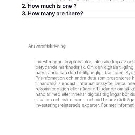
2. How much is one ?
3. How many are there?
Ansvarsfriskrivning
Investeringar i kryptovalutor, inklusive köp av och
betydande marknadsrisk. Om den digitala tillgång du
närvarande kan den bli tillgänglig i framtiden. Bybi
Prisinformation och andra data som presenteras här
tillhandahålls endast i informationssyfte. Detta in
rekommendation eller något erbjudande om att köpa,
handlar med eller innehar digitala tillgångar bö
situation och risktolerans, och vid behov rådfråga 
investeringsrelaterade experter. För mer informat