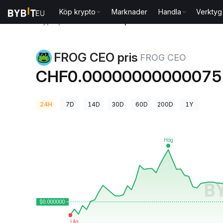
Köp krypto
Marknader
Handla
Verktyg
Kryptopriser
FROG CEO pris FROG CEO
FROG CEO pris
FROG CEO
CHF0.00000000000075
24H
7D
14D
30D
60D
200D
1Y