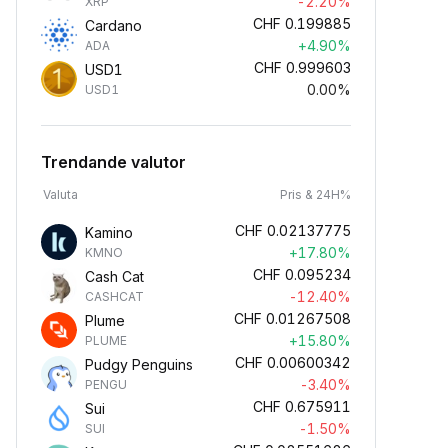
-2.20%
XRP
CHF
0.199885
Cardano
+4.90%
ADA
CHF
0.999603
USD1
0.00%
USD1
Trendande valutor
Valuta
Pris & 24H%
CHF
0.02137775
Kamino
+17.80%
KMNO
CHF
0.095234
Cash Cat
-12.40%
CASHCAT
CHF
0.01267508
Plume
+15.80%
PLUME
CHF
0.00600342
Pudgy Penguins
-3.40%
PENGU
CHF
0.675911
Sui
-1.50%
SUI