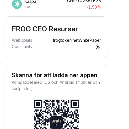
CHF
0.02551626
Kaspa
-1.50%
KAS
FROG CEO Resurser
Webbplats
frogtoken.net
WhitePaper
Community
Skanna för att ladda ner appen
Kompatibel med iOS och Android (mobiler och
surfplattor)