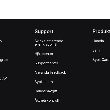
Support
Produk
uy
Skicka ett ärende
Handla
eller klagomål
Earn
Hjälpcenter
ogram
Bybit Card
Supportcenter
Användarfeedback
g API
Bybit Learn
Handelsavgift
Äkthetskontroll