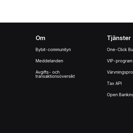
Om
Tjänster
Bybit-communityn
One-Click B
Meddelanden
VIP-program
Avgifts- och
Värvningspr
transaktionsöversikt
Tax API
Open Bankin