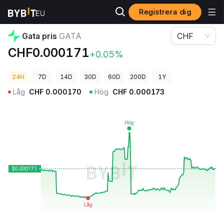
Registrera dig
Kryptopriser
Gata pris GATA
Gata pris
GATA
CHF
CHF0.000171
+0.05%
24H
7D
14D
30D
60D
200D
1Y
Låg
CHF
0.000170
Hög
CHF
0.000173