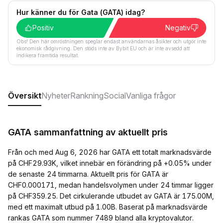
Hur känner du för Gata (GATA) idag?
Positiv
Negativ
Obs! Den här omröstningen speglar endast användarnas åsikter och utgör inte
ekonomisk rådgivning. Den stöds inte av Bybit EU och är inte avsedd att
indikera framtida resultat.
Översikt
Nyheter
Rankning
Social
Vanliga frågor
GATA sammanfattning av aktuellt pris
Från och med Aug 6, 2026 har GATA ett totalt marknadsvärde
på CHF29.93K, vilket innebär en förändring på +0.05% under
de senaste 24 timmarna. Aktuellt pris för GATA är
CHF0.000171, medan handelsvolymen under 24 timmar ligger
på CHF359.25. Det cirkulerande utbudet av GATA är 175.00M,
med ett maximalt utbud på 1.00B. Baserat på marknadsvärde
rankas GATA som nummer 7489 bland alla kryptovalutor.