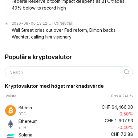
Federal Reserve bitcoin impact deepens as BTC trades
49% below its record high
2026-08-06 13:12
(UTC)
Neutral
Wall Street cries out over Fed reform, Dimon backs
Wachter, calling him visionary
Populära kryptovalutor
Search
Kryptovalutor med högst marknadsvärde
Valuta
Pris & 24H%
CHF
64,466.00
Bitcoin
-0.50%
BTC
CHF
1,907.93
Ethereum
-0.40%
ETH
CHF
72.88
Solana