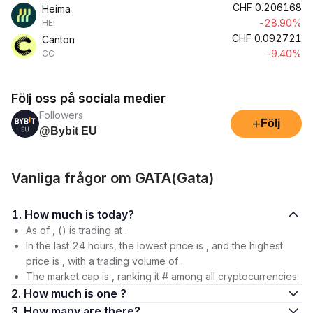
CHF
0.206168
Heima
-28.90%
HEI
CHF
0.092721
Canton
-9.40%
CC
Följ oss på sociala medier
Followers
+
Följ
@Bybit EU
Vanliga frågor om GATA(Gata)
1. How much is today?
As of , () is trading at .
In the last 24 hours, the lowest price is , and the highest
price is , with a trading volume of .
The market cap is , ranking it # among all cryptocurrencies.
2. How much is one ?
3. How many are there?