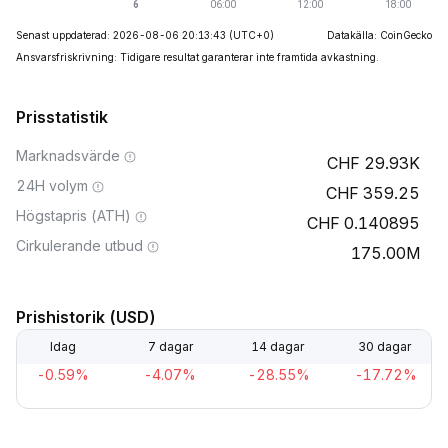
Senast uppdaterad: 2026-08-06 20:13:43
(UTC+0)
Datakälla: CoinGecko
Ansvarsfriskrivning: Tidigare resultat garanterar inte framtida avkastning.
Prisstatistik
Marknadsvärde
29.93K
24H volym
359.25
Högstapris (ATH)
0.140895
Cirkulerande utbud
175.00M
Prishistorik (USD)
Idag
7 dagar
14 dagar
30 dagar
-0.59%
-4.07%
-28.55%
-17.72%