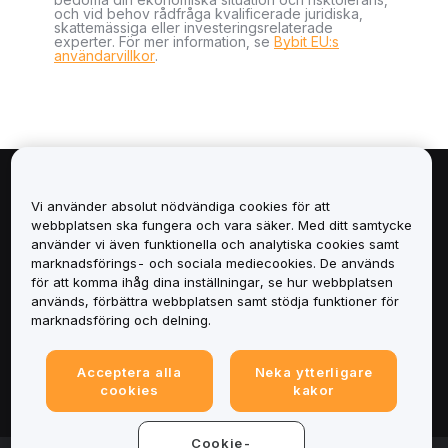
och vid behov rådfråga kvalificerade juridiska,
skattemässiga eller investeringsrelaterade
experter. För mer information, se
Bybit EU:s
användarvillkor
.
Om
Vi använder absolut nödvändiga cookies för att
webbplatsen ska fungera och vara säker. Med ditt samtycke
Tjänster
använder vi även funktionella och analytiska cookies samt
marknadsförings- och sociala mediecookies. De används
för att komma ihåg dina inställningar, se hur webbplatsen
Support
används, förbättra webbplatsen samt stödja funktioner för
marknadsföring och delning.
Produkter
Acceptera alla
Neka ytterligare
Juridiskt
cookies
kakor
Cookie-