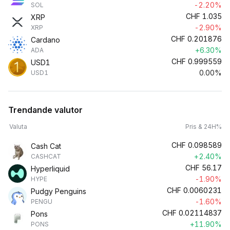
-2.20%
SOL
CHF
1.035
XRP
-2.90%
XRP
CHF
0.201876
Cardano
+6.30%
ADA
CHF
0.999559
USD1
0.00%
USD1
Trendande valutor
Valuta
Pris & 24H%
CHF
0.098589
Cash Cat
+2.40%
CASHCAT
CHF
56.17
Hyperliquid
-1.90%
HYPE
CHF
0.0060231
Pudgy Penguins
-1.60%
PENGU
CHF
0.02114837
Pons
+11.90%
PONS