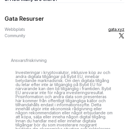
Gata Resurser
Webbplats
gata.xyz
Community
Ansvarsfriskrivning
Investeringar i kryptovalutor, inklusive köp av och
andra digitala tillgångar på Bybit EU, innebär
betydande marknadsrisk. Om den digitala tillgång
du letar efter inte är tillgänglig på Bybit EU för
närvarande kan den bli tillgänglig i framtiden. Bybit
EU ansvarar inte för några investeringsresultat.
Prisinformation och andra data som presenteras
här kommer från offentligt tillgängliga källor och
tillhandahålls endast i informationssyfte. Detta
innehåll utgör inte ekonomisk rådgivning eller
någon rekommendation eller något erbjudande om
att köpa, sälja eller inneha någon digital tillgång.
Innan du handlar med eller innehar digitala
tillgångar bör du som investerare noggrant
bedöma din ekonomiska situation och risktolerans,