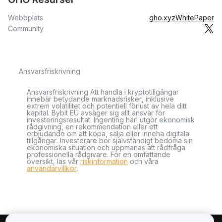
Webbplats
gho.xyz
WhitePaper
Community
Ansvarsfriskrivning
Ansvarsfriskrivning Att handla i kryptotillgångar
innebär betydande marknadsrisker, inklusive
extrem volatilitet och potentiell förlust av hela ditt
kapital. Bybit EU avsäger sig allt ansvar för
investeringsresultat. Ingenting häri utgör ekonomisk
rådgivning, en rekommendation eller ett
erbjudande om att köpa, sälja eller inneha digitala
tillgångar. Investerare bör självständigt bedöma sin
ekonomiska situation och uppmanas att rådfråga
professionella rådgivare. För en omfattande
översikt, läs vår
riskinformation
och våra
användarvillkor
.