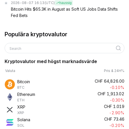
2026-08-07 16:13
(UTC)
haussig
Bitcoin Hits $65.3K in August as Soft US Jobs Data Shifts
Fed Bets
Populära kryptovalutor
Search
Kryptovalutor med högst marknadsvärde
Valuta
Pris & 24H%
CHF
64,826.00
Bitcoin
-0.10%
BTC
CHF
1,913.02
Ethereum
-0.30%
ETH
CHF
1.019
XRP
-2.90%
XRP
CHF
73.46
Solana
-0.20%
SOL