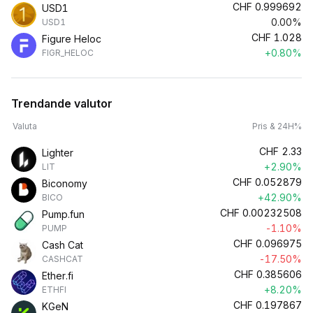
CHF
0.999692
USD1
0.00%
USD1
CHF
1.028
Figure Heloc
+0.80%
FIGR_HELOC
Trendande valutor
Valuta
Pris & 24H%
CHF
2.33
Lighter
+2.90%
LIT
CHF
0.052879
Biconomy
+42.90%
BICO
CHF
0.00232508
Pump.fun
-1.10%
PUMP
CHF
0.096975
Cash Cat
-17.50%
CASHCAT
CHF
0.385606
Ether.fi
+8.20%
ETHFI
CHF
0.197867
KGeN