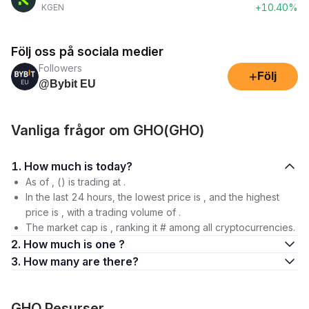
+10.40%
KGEN
Följ oss på sociala medier
Followers
+
Följ
@Bybit EU
Vanliga frågor om GHO(GHO)
1. How much is today?
As of , () is trading at .
In the last 24 hours, the lowest price is , and the highest
price is , with a trading volume of .
The market cap is , ranking it # among all cryptocurrencies.
2. How much is one ?
3. How many are there?
GHO Resurser