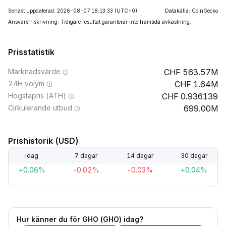
Senast uppdaterad: 2026-08-07 18:13:33
(UTC+0)
Datakälla: CoinGecko
Ansvarsfriskrivning: Tidigare resultat garanterar inte framtida avkastning.
Prisstatistik
Marknadsvärde
563.57M
24H volym
1.64M
Högstapris (ATH)
0.936139
Cirkulerande utbud
699.00M
Prishistorik (USD)
Idag
7 dagar
14 dagar
30 dagar
+0.06%
-0.02%
-0.03%
+0.04%
Hur känner du för GHO (GHO) idag?