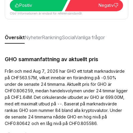
Positiv
Negativ
Obs! Informationen är endast för referensändamål.
Översikt
Nyheter
Rankning
Social
Vanliga frågor
GHO sammanfattning av aktuellt pris
Från och med Aug 7, 2026 har GHO ett totalt marknadsvärde
på CHF563.57M, vilket innebär en förändring på -0.50%
under de senaste 24 timmarna. Aktuellt pris för GHO är
CHF0.806259, medan handelsvolymen under 24 timmar ligger
på CHF1.64M. Det cirkulerande utbudet av GHO är 699.00M,
med ett maximalt utbud på --. Baserat på marknadsvärde
rankas GHO som nummer 84 bland alla kryptovalutor. Under
de senaste 24 timmarna nådde GHO en hög nivå på
CHF0.80642 och en låg nivå på CHF0.805586.