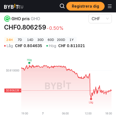
Registrera dig
Kryptopriser
GHO pris GHO
GHO pris
GHO
CHF
CHF0.806259
-0.50%
24H
7D
14D
30D
60D
200D
1Y
Låg
CHF
0.804635
Hög
CHF
0.811021