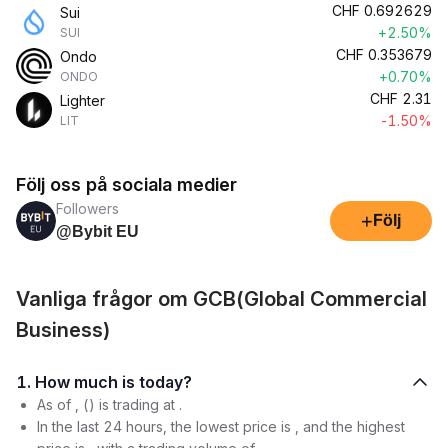
CHF
0.692629
Sui
+2.50%
SUI
CHF
0.353679
Ondo
+0.70%
ONDO
CHF
2.31
Lighter
-1.50%
LIT
Följ oss på sociala medier
Followers
+
Följ
@Bybit EU
Vanliga frågor om GCB(Global Commercial
Business)
1. How much is today?
As of , () is trading at .
In the last 24 hours, the lowest price is , and the highest