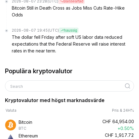
2026-08-07 23:28
(UTC)
Baisseartad
Bitcoin Still in Death Cross as Jobs Miss Cuts Rate-Hike
Odds
2026-08-07 19:45
(UTC)
haussig
The dollar fell Friday after soft US labor data reduced
expectations that the Federal Reserve will raise interest
rates in the near term.
Populära kryptovalutor
Search
Kryptovalutor med högst marknadsvärde
Valuta
Pris & 24H%
CHF
64,954.00
Bitcoin
+0.50%
BTC
CHF
1,917.72
Ethereum