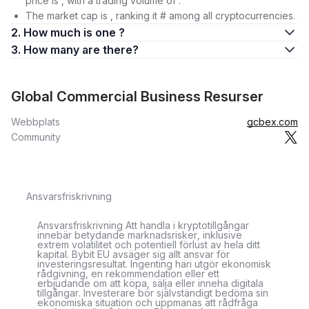
price is , with a trading volume of .
The market cap is , ranking it # among all cryptocurrencies.
2. How much is one ?
3. How many are there?
Global Commercial Business Resurser
Webbplats
gcbex.com
Community
Ansvarsfriskrivning
Ansvarsfriskrivning Att handla i kryptotillgångar
innebär betydande marknadsrisker, inklusive
extrem volatilitet och potentiell förlust av hela ditt
kapital. Bybit EU avsäger sig allt ansvar för
investeringsresultat. Ingenting häri utgör ekonomisk
rådgivning, en rekommendation eller ett
erbjudande om att köpa, sälja eller inneha digitala
tillgångar. Investerare bör självständigt bedöma sin
ekonomiska situation och uppmanas att rådfråga