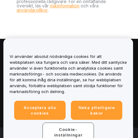
professionella rådgivare. För en omfattande
översikt, läs vår
riskinformation
och våra
användarvillkor
.
Om
Vi använder absolut nödvändiga cookies för att
webbplatsen ska fungera och vara säker. Med ditt samtycke
Tjänster
använder vi även funktionella och analytiska cookies samt
marknadsförings- och sociala mediecookies. De används
för att komma ihåg dina inställningar, se hur webbplatsen
Support
används, förbättra webbplatsen samt stödja funktioner för
marknadsföring och delning.
Produkter
Acceptera alla
Neka ytterligare
Juridiskt
cookies
kakor
Cookie-
© 2025-2026 Bybit.eu. Alla rättigheter förbehålls.
inställningar