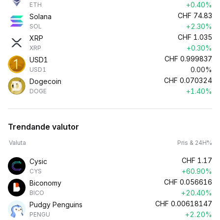
+0.40%
ETH
CHF
74.83
Solana
+2.30%
SOL
CHF
1.035
XRP
+0.30%
XRP
CHF
0.999837
USD1
0.00%
USD1
CHF
0.070324
Dogecoin
+1.40%
DOGE
Trendande valutor
Valuta
Pris & 24H%
CHF
1.17
Cysic
+60.90%
CYS
CHF
0.056616
Biconomy
+20.40%
BICO
CHF
0.00618147
Pudgy Penguins
+2.20%
PENGU