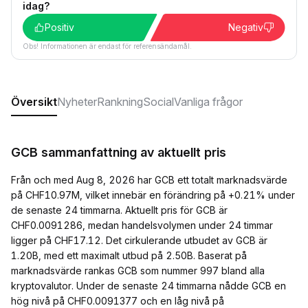
idag?
Positiv
Negativ
Obs! Informationen är endast för referensändamål.
Översikt
Nyheter
Rankning
Social
Vanliga frågor
GCB sammanfattning av aktuellt pris
Från och med Aug 8, 2026 har GCB ett totalt marknadsvärde
på CHF10.97M, vilket innebär en förändring på +0.21% under
de senaste 24 timmarna. Aktuellt pris för GCB är
CHF0.0091286, medan handelsvolymen under 24 timmar
ligger på CHF17.12. Det cirkulerande utbudet av GCB är
1.20B, med ett maximalt utbud på 2.50B. Baserat på
marknadsvärde rankas GCB som nummer 997 bland alla
kryptovalutor. Under de senaste 24 timmarna nådde GCB en
hög nivå på CHF0.0091377 och en låg nivå på