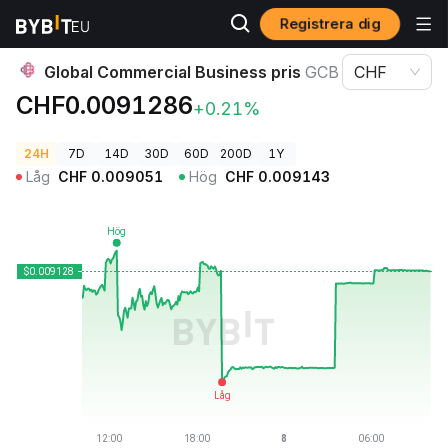
Registrera dig
Kryptopriser
Global Commercial Business pris GCB
Global Commercial Business pris
GCB
CHF
CHF0.0091286
+0.21%
24H
7D
14D
30D
60D
200D
1Y
Låg
CHF
0.009051
Hög
CHF
0.009143