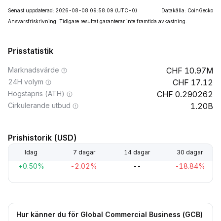
Senast uppdaterad: 2026-08-08 09:58:09
(UTC+0)
Datakälla: CoinGecko
Ansvarsfriskrivning: Tidigare resultat garanterar inte framtida avkastning.
Prisstatistik
Marknadsvärde
10.97M
24H volym
17.12
Högstapris (ATH)
0.290262
Cirkulerande utbud
1.20B
Prishistorik (USD)
Idag
7 dagar
14 dagar
30 dagar
+0.50%
-2.02%
--
-18.84%
Hur känner du för Global Commercial Business (GCB)