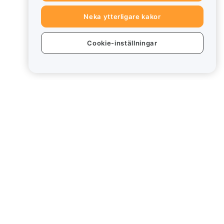
Neka ytterligare kakor
Cookie-inställningar
ter
Juridiskt
Policy för intressekonflikter
Sammanfattning av policyn
för depåförvaring och
administration
ESG-information
Crypto-Asset White Papers