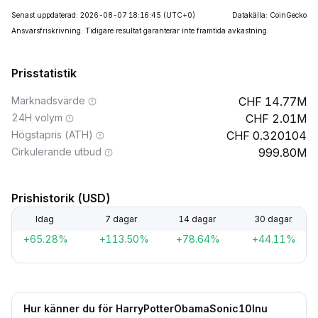
Senast uppdaterad: 2026-08-07 18:16:45
(UTC+0)
Datakälla: CoinGecko
Ansvarsfriskrivning: Tidigare resultat garanterar inte framtida avkastning.
Prisstatistik
Marknadsvärde
14.77M
24H volym
2.01M
Högstapris (ATH)
0.320104
Cirkulerande utbud
999.80M
Prishistorik (USD)
Idag
7 dagar
14 dagar
30 dagar
+65.28%
+113.50%
+78.64%
+44.11%
Hur känner du för HarryPotterObamaSonic10Inu