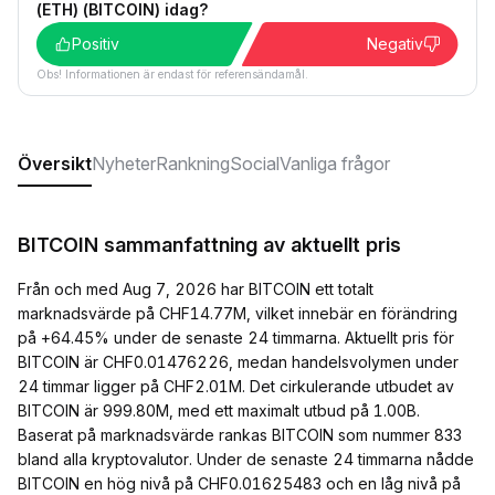
(ETH) (BITCOIN) idag?
Positiv
Negativ
Obs! Informationen är endast för referensändamål.
Översikt
Nyheter
Rankning
Social
Vanliga frågor
BITCOIN sammanfattning av aktuellt pris
Från och med Aug 7, 2026 har BITCOIN ett totalt
marknadsvärde på CHF14.77M, vilket innebär en förändring
på +64.45% under de senaste 24 timmarna. Aktuellt pris för
BITCOIN är CHF0.01476226, medan handelsvolymen under
24 timmar ligger på CHF2.01M. Det cirkulerande utbudet av
BITCOIN är 999.80M, med ett maximalt utbud på 1.00B.
Baserat på marknadsvärde rankas BITCOIN som nummer 833
bland alla kryptovalutor. Under de senaste 24 timmarna nådde
BITCOIN en hög nivå på CHF0.01625483 och en låg nivå på