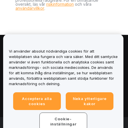
professionella rådgivare. För en omfattande
översikt, läs vår
riskinformation
och våra
användarvillkor
.
Om
Vi använder absolut nödvändiga cookies för att
webbplatsen ska fungera och vara säker. Med ditt samtycke
Tjänster
använder vi även funktionella och analytiska cookies samt
marknadsförings- och sociala mediecookies. De används
för att komma ihåg dina inställningar, se hur webbplatsen
Support
används, förbättra webbplatsen samt stödja funktioner för
marknadsföring och delning.
Produkter
Acceptera alla
Neka ytterligare
Juridiskt
cookies
kakor
Cookie-
© 2025-2026 Bybit.eu. All rights reserved.
inställningar