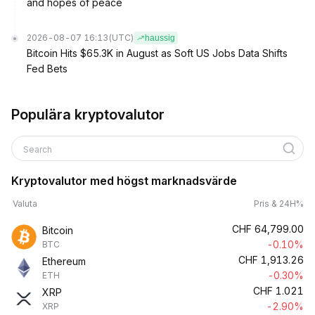
and hopes of peace
2026-08-07 16:13
(UTC)
haussig
Bitcoin Hits $65.3K in August as Soft US Jobs Data Shifts
Fed Bets
Populära kryptovalutor
Search
Kryptovalutor med högst marknadsvärde
Valuta
Pris & 24H%
CHF
64,799.00
Bitcoin
-0.10%
BTC
CHF
1,913.26
Ethereum
-0.30%
ETH
CHF
1.021
XRP
-2.90%
XRP