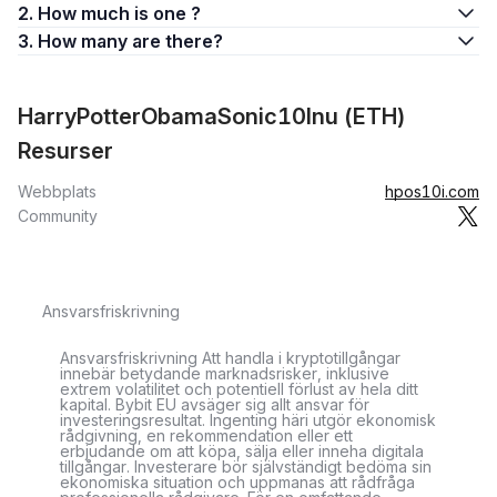
2. How much is one ?
3. How many are there?
HarryPotterObamaSonic10Inu (ETH)
Resurser
Webbplats
hpos10i.com
Community
Ansvarsfriskrivning
Ansvarsfriskrivning Att handla i kryptotillgångar
innebär betydande marknadsrisker, inklusive
extrem volatilitet och potentiell förlust av hela ditt
kapital. Bybit EU avsäger sig allt ansvar för
investeringsresultat. Ingenting häri utgör ekonomisk
rådgivning, en rekommendation eller ett
erbjudande om att köpa, sälja eller inneha digitala
tillgångar. Investerare bör självständigt bedöma sin
ekonomiska situation och uppmanas att rådfråga