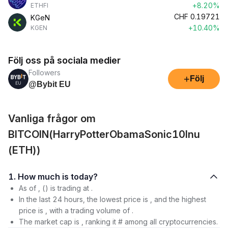
+8.20%
ETHFI
CHF
0.19721
KGeN
+10.40%
KGEN
Följ oss på sociala medier
Followers
+
Följ
@Bybit EU
Vanliga frågor om
BITCOIN(HarryPotterObamaSonic10Inu
(ETH))
1. How much is today?
As of , () is trading at .
In the last 24 hours, the lowest price is , and the highest
price is , with a trading volume of .
The market cap is , ranking it # among all cryptocurrencies.