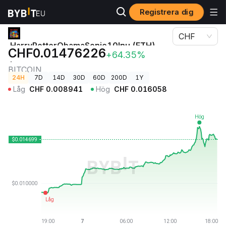
Registrera dig
Kryptopriser
HarryPotterObamaSonic10Inu (ETH) pris BITCOIN
CHF
HarryPotterObamaSonic10Inu (ETH)
CHF0.01476226
+64.35%
pris
BITCOIN
24H
7D
14D
30D
60D
200D
1Y
Låg
CHF
0.008941
Hög
CHF
0.016058