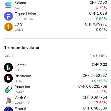
CHF
73.50
Solana
-0.20%
SOL
CHF
1.028
Figure Heloc
+0.80%
FIGR_HELOC
CHF
0.99971
USD1
0.00%
USD1
Trendande valutor
Valuta
Pris & 24H%
CHF
2.33
Lighter
+2.90%
LIT
CHF
0.052957
Biconomy
+42.90%
BICO
CHF
0.00231708
Pump.fun
-1.10%
PUMP
CHF
0.097754
Cash Cat
-17.50%
CASHCAT
CHF
0.386309
Ether.fi