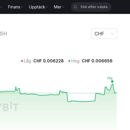
Finans
Upptäck
Mer
SH
CHF
Låg
CHF
0.006228
Hög
CHF
0.006656