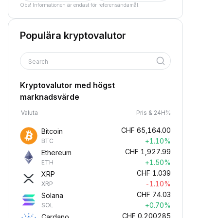
Obs! Informationen är endast för referensändamål.
Populära kryptovalutor
Search
Kryptovalutor med högst
marknadsvärde
Valuta
Pris & 24H%
CHF
65,164.00
Bitcoin
+1.10%
BTC
CHF
1,927.99
Ethereum
+1.50%
ETH
CHF
1.039
XRP
-1.10%
XRP
CHF
74.03
Solana
+0.70%
SOL
CHF
0.200285
Cardano