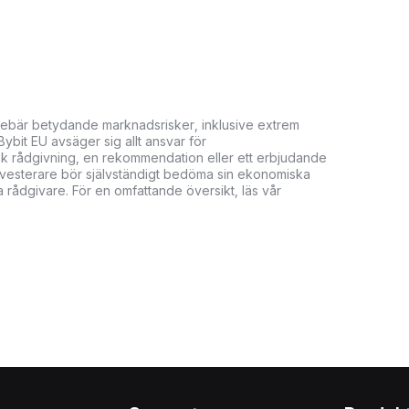
innebär betydande marknadsrisker, inklusive extrem
. Bybit EU avsäger sig allt ansvar för
isk rådgivning, en rekommendation eller ett erbjudande
. Investerare bör självständigt bedöma sin ekonomiska
 rådgivare. För en omfattande översikt, läs vår