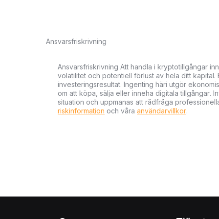
Ansvarsfriskrivning
Ansvarsfriskrivning Att handla i kryptotillgångar 
volatilitet och potentiell förlust av hela ditt kapital
investeringsresultat. Ingenting häri utgör ekonom
om att köpa, sälja eller inneha digitala tillgångar
situation och uppmanas att rådfråga professionella
riskinformation
och våra
användarvillkor
.