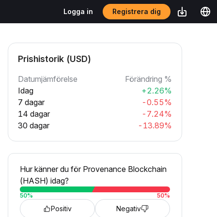
Registrera dig
Logga in
Prishistorik (USD)
Datumjämförelse
Förändring %
Idag
+2.26%
7 dagar
-0.55%
14 dagar
-7.24%
30 dagar
-13.89%
Hur känner du för Provenance Blockchain
(HASH) idag?
50
%
50
%
Positiv
Negativ