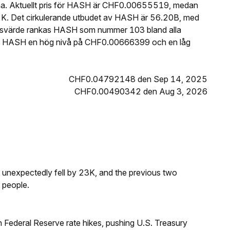
na. Aktuellt pris för HASH är CHF0.00655519, medan
K. Det cirkulerande utbudet av HASH är 56.20B, med
adsvärde rankas HASH som nummer 103 bland alla
de HASH en hög nivå på CHF0.00666399 och en låg
CHF0.04792148 den Sep 14, 2025
CHF0.00490342 den Aug 3, 2026
s unexpectedly fell by 23K, and the previous two
 people.
 Federal Reserve rate hikes, pushing U.S. Treasury