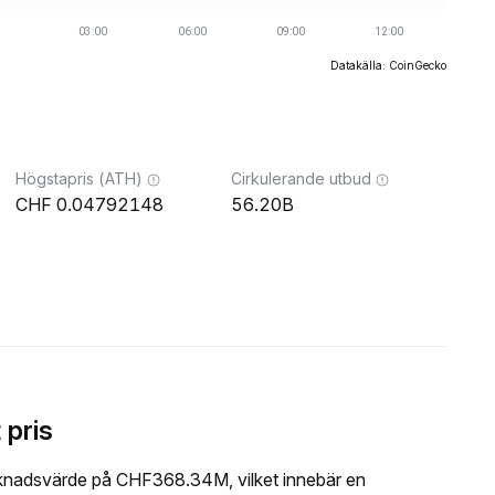
Datakälla: CoinGecko
Högstapris (ATH)
Cirkulerande utbud
0.04792148
56.20B
 pris
knadsvärde på CHF368.34M, vilket innebär en