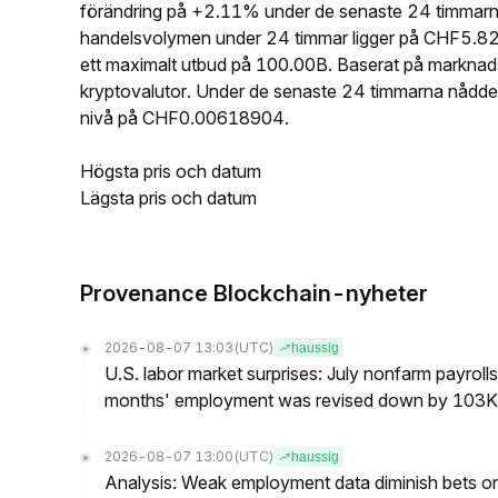
förändring på +2.11% under de senaste 24 timmar
handelsvolymen under 24 timmar ligger på CHF5.82
ett maximalt utbud på 100.00B. Baserat på markn
kryptovalutor. Under de senaste 24 timmarna nåd
nivå på CHF0.00618904.
Högsta pris och datum
Lägsta pris och datum
Provenance Blockchain-nyheter
2026-08-07 13:03
(UTC)
haussig
U.S. labor market surprises: July nonfarm payroll
months' employment was revised down by 103K
2026-08-07 13:00
(UTC)
haussig
Analysis: Weak employment data diminish bets on