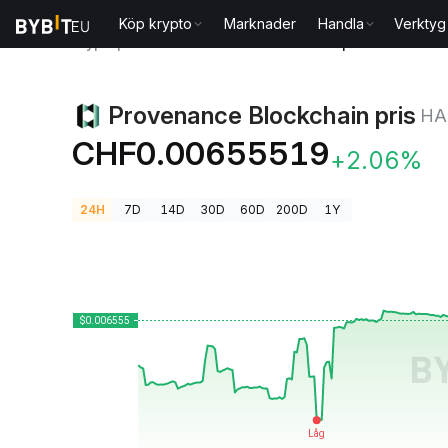
Köp krypto
Marknader
Handla
Verktyg
Kryptopriser
Provenance Blockchain pris HASH
Provenance Blockchain pris
HA
CHF0.00655519
+2.06%
24H
7D
14D
30D
60D
200D
1Y