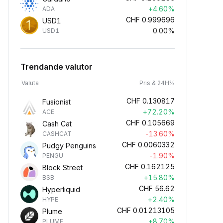
+4.60%
ADA
CHF
0.999696
USD1
0.00%
USD1
Trendande valutor
Valuta
Pris & 24H%
CHF
0.130817
Fusionist
+72.20%
ACE
CHF
0.105669
Cash Cat
-13.60%
CASHCAT
CHF
0.0060332
Pudgy Penguins
-1.90%
PENGU
CHF
0.162125
Block Street
+15.80%
BSB
CHF
56.62
Hyperliquid
+2.40%
HYPE
CHF
0.01213105
Plume
+8.70%
PLUME