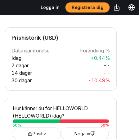
Registrera dig
Logga in
Prishistorik (USD)
Datumjämförelse
Förändring %
Idag
+0.44%
7 dagar
--
14 dagar
--
30 dagar
-10.49%
Hur känner du för HELLOWORLD
(HELLOWORLD) idag?
50
%
50
%
Positiv
Negativ