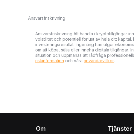
Ansvarsfriskrivning
Ansvarsfriskrivning Att handla i kryptotillgångar 
volatilitet och potentiell förlust av hela ditt kapital
investeringsresultat. Ingenting häri utgör ekonom
om att köpa, sälja eller inneha digitala tillgångar
situation och uppmanas att rådfråga professionella
riskinformation
och våra
användarvillkor
.
Om
Tjänster