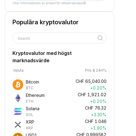
Obs! Informationen är endast för referensändamål.
Populära kryptovalutor
Search
Kryptovalutor med högst
marknadsvärde
Valuta
Pris & 24H%
CHF
65,040.00
Bitcoin
+0.20%
BTC
CHF
1,921.02
Ethereum
+0.20%
ETH
CHF
76.32
Solana
+3.30%
SOL
CHF
1.046
XRP
+1.90%
XRP
CHF
0.999582
USD1