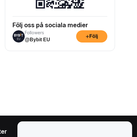
Följ oss på sociala medier
Followers
+
Följ
@Bybit EU
ter
Juridiskt