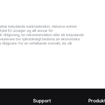
innebär betydande marknadsrisker, inklusive extrem
. Bybit EU avsäger sig allt ansvar för
isk rådgivning, en rekommendation eller ett erbjudande
. Investerare bör självständigt bedöma sin ekonomiska
 rådgivare. För en omfattande översikt, läs vår
Support
Produk