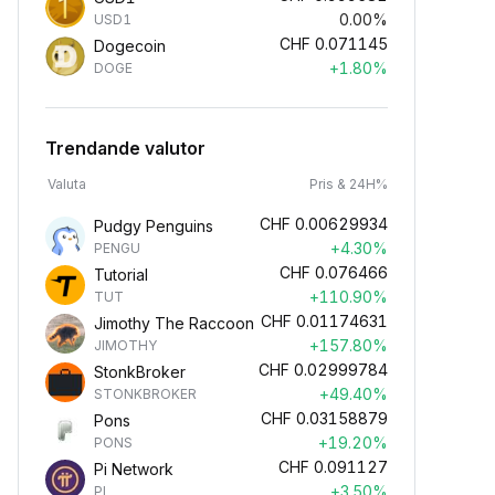
0.00%
USD1
CHF
0.071145
Dogecoin
+1.80%
DOGE
Trendande valutor
Valuta
Pris & 24H%
CHF
0.00629934
Pudgy Penguins
+4.30%
PENGU
CHF
0.076466
Tutorial
+110.90%
TUT
CHF
0.01174631
Jimothy The Raccoon
+157.80%
JIMOTHY
CHF
0.02999784
StonkBroker
+49.40%
STONKBROKER
CHF
0.03158879
Pons
+19.20%
PONS
CHF
0.091127
Pi Network
+3.50%
PI