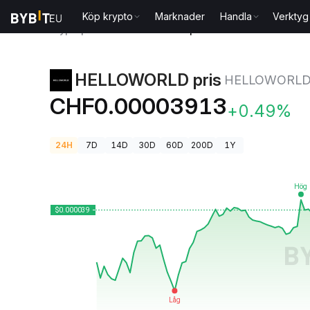
Köp krypto
Marknader
Handla
Verktyg
Kryptopriser
HELLOWORLD pris HELLOWORLD
HELLOWORLD pris
HELLOWORL
CHF0.00003913
+0.49%
24H
7D
14D
30D
60D
200D
1Y