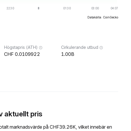
Datakälla: CoinGecko
Högstapris (ATH)
Cirkulerande utbud
0.0109922
1.00B
ktuellt pris
alt marknadsvärde på CHF39.26K, vilket innebär en