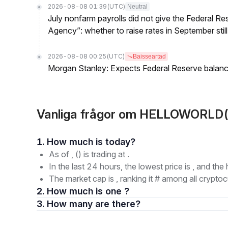
2026-08-08 01:39
(UTC)
Neutral
July nonfarm payrolls did not give the Federal 
Agency”: whether to raise rates in September still
2026-08-08 00:25
(UTC)
Baisseartad
Morgan Stanley: Expects Federal Reserve balance 
Vanliga frågor om HELLOWORL
1. How much is today?
As of , () is trading at .
In the last 24 hours, the lowest price is , and the 
The market cap is , ranking it # among all cryptoc
2. How much is one ?
3. How many are there?