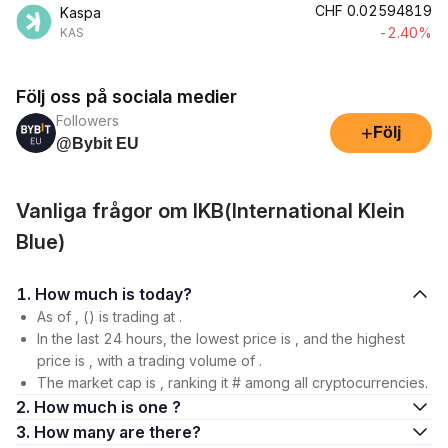
CHF
0.02594819
Kaspa
-2.40%
KAS
Följ oss på sociala medier
Followers
+
Följ
@Bybit EU
Vanliga frågor om IKB(International Klein
Blue)
1. How much is today?
As of , () is trading at .
In the last 24 hours, the lowest price is , and the highest
price is , with a trading volume of .
The market cap is , ranking it # among all cryptocurrencies.
2. How much is one ?
3. How many are there?