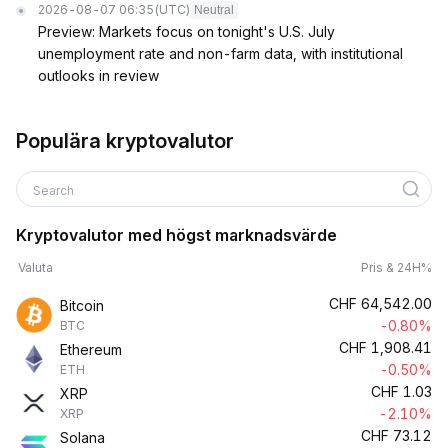
2026-08-07 06:35
(UTC)
Neutral
Preview: Markets focus on tonight's U.S. July
unemployment rate and non-farm data, with institutional
outlooks in review
Populära kryptovalutor
Search
Kryptovalutor med högst marknadsvärde
Valuta
Pris & 24H%
CHF
64,542.00
Bitcoin
-0.80%
BTC
CHF
1,908.41
Ethereum
-0.50%
ETH
CHF
1.03
XRP
-2.10%
XRP
CHF
73.12
Solana