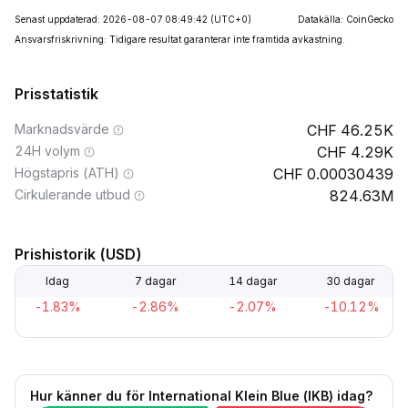
Senast uppdaterad: 2026-08-07 08:49:42
(UTC+0)
Datakälla: CoinGecko
Ansvarsfriskrivning: Tidigare resultat garanterar inte framtida avkastning.
Prisstatistik
Marknadsvärde
46.25K
24H volym
4.29K
Högstapris (ATH)
0.00030439
Cirkulerande utbud
824.63M
Prishistorik (USD)
Idag
7 dagar
14 dagar
30 dagar
-1.83%
-2.86%
-2.07%
-10.12%
Hur känner du för International Klein Blue (IKB) idag?