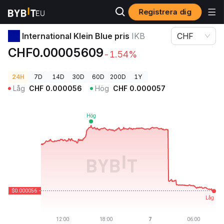
Registrera dig
Kryptopriser
International Klein Blue pris IKB
International Klein Blue pris
IKB
CHF
CHF0.00005609
-1.54%
24H
7D
14D
30D
60D
200D
1Y
Låg
CHF
0.000056
Hög
CHF
0.000057