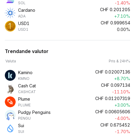
-1.40%
SOL
CHF
0.201205
Cardano
+7.10%
ADA
CHF
0.999654
USD1
0.00%
USD1
Trendande valutor
Valuta
Pris & 24H%
CHF
0.02007136
Kamino
+8.70%
KMNO
CHF
0.097134
Cash Cat
-11.10%
CASHCAT
CHF
0.01207319
Plume
+3.00%
PLUME
CHF
0.00605606
Pudgy Penguins
-4.00%
PENGU
CHF
0.675452
Sui
-1.70%
SUI