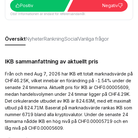
Positiv
Negativ
Obs! Informationen är endast för referensändamål.
Översikt
Nyheter
Rankning
Social
Vanliga frågor
IKB sammanfattning av aktuellt pris
Från och med Aug 7, 2026 har IKB ett totalt marknadsvärde på
CHF46.25K, vilket innebär en förändring på -1.54% under de
senaste 24 timmarna. Aktuellt pris för IKB är CHF0.00005609,
medan handelsvolymen under 24 timmar ligger på CHF4.29K.
Det cirkulerande utbudet av IKB är 824.63M, med ett maximalt
utbud på 824.71M. Baserat på marknadsvärde rankas IKB som
nummer 6719 bland alla kryptovalutor. Under de senaste 24
timmarna nådde IKB en hög nivå på CHF0.00005719 och en
låg nivå på CHF0.00005609.