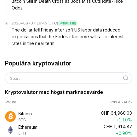
Bitcoin Still in Death Cross as Jobs Miss Cuts Rate-Hike
Odds
2026-08-07 19:45
(UTC)
haussig
The dollar fell Friday after soft US labor data reduced
expectations that the Federal Reserve will raise interest
rates in the near term.
Populära kryptovalutor
Search
Kryptovalutor med högst marknadsvärde
Valuta
Pris & 24H%
CHF
64,960.00
Bitcoin
+1.10%
BTC
CHF
1,914.87
Ethereum
+0.90%
ETH