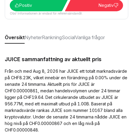
Positiv
Negativ
Obs! Informationen är endast för referensändamål.
Översikt
Nyheter
Rankning
Social
Vanliga frågor
JUICE sammanfattning av aktuellt pris
Från och med Aug 8, 2026 har JUICE ett totalt marknadsvärde
på CHF8.23K, vilket innebär en förändring på 0.00% under de
senaste 24 timmarna. Aktuellt pris för JUICE är
CHF0.00000861, medan handelsvolymen under 24 timmar
ligger på CHF19.64. Det cirkulerande utbudet av JUICE är
956.77M, med ett maximalt utbud på 1.00B. Baserat på
marknadsvärde rankas JUICE som nummer 10167 bland alla
kryptovalutor. Under de senaste 24 timmarna nådde JUICE en
hög nivå på CHF0.00000867 och en låg nivå på
CHF0.00000848.