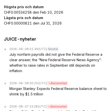
Högsta pris och datum
CHF0.00534258 den Feb 10, 2026
Lägsta pris och datum
CHF0.00000821 den Jul 31, 2026
JUICE-nyheter
2026-08-08 01:39
(UTC)
Neutral
July nonfarm payrolls did not give the Federal Reserve a
clear answer; the “New Federal Reserve News Agency”:
whether to raise rates in September still depends on
inflation.
2026-08-08 00:25
(UTC)
Baisseartad
Morgan Stanley: Expects Federal Reserve balance sheet to
shrink by $1.5 trillion
2026-08-07 23:28
(UTC)
Baisseartad