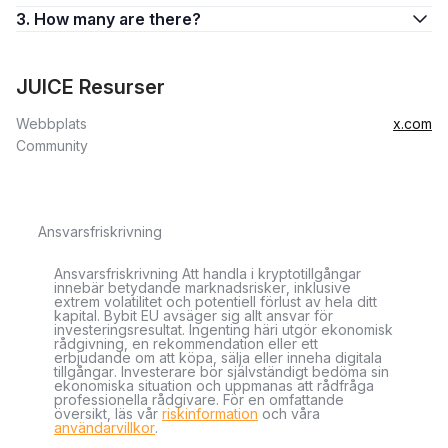
3. How many are there?
JUICE Resurser
Webbplats
x.com
Community
Ansvarsfriskrivning
Ansvarsfriskrivning Att handla i kryptotillgångar
innebär betydande marknadsrisker, inklusive
extrem volatilitet och potentiell förlust av hela ditt
kapital. Bybit EU avsäger sig allt ansvar för
investeringsresultat. Ingenting häri utgör ekonomisk
rådgivning, en rekommendation eller ett
erbjudande om att köpa, sälja eller inneha digitala
tillgångar. Investerare bör självständigt bedöma sin
ekonomiska situation och uppmanas att rådfråga
professionella rådgivare. För en omfattande
översikt, läs vår
riskinformation
och våra
användarvillkor
.