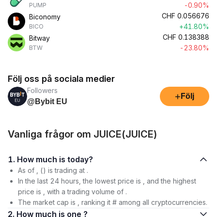
-0.90%
PUMP
CHF
0.056676
Biconomy
+41.80%
BICO
CHF
0.138388
Bitway
-23.80%
BTW
Följ oss på sociala medier
Followers
+
Följ
@Bybit EU
Vanliga frågor om JUICE(JUICE)
1. How much is today?
As of , () is trading at .
In the last 24 hours, the lowest price is , and the highest
price is , with a trading volume of .
The market cap is , ranking it # among all cryptocurrencies.
2. How much is one ?