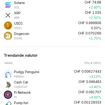
CHF
74.68
Solana
+2.60%
SOL
CHF
1.035
XRP
+1.50%
XRP
CHF
0.999906
USD1
0.00%
USD1
CHF
0.070266
Dogecoin
+1.70%
DOGE
Trendande valutor
Valuta
Pris & 24H%
CHF
0.00627443
Pudgy Penguins
+3.10%
PENGU
CHF
0.096483
Cash Cat
+3.40%
CASHCAT
CHF
0.091707
Pi Network
+4.00%
PI
CHF
0.00228553
Pump.fun