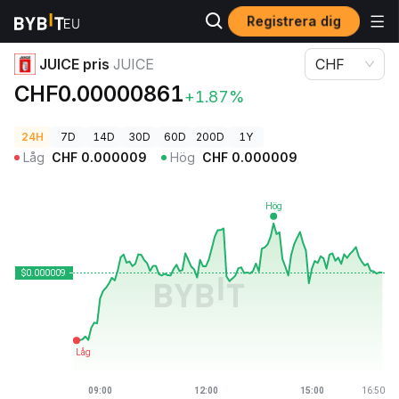
Registrera dig
Kryptopriser
JUICE pris JUICE
JUICE pris
JUICE
CHF
CHF0.00000861
+1.87%
24H
7D
14D
30D
60D
200D
1Y
Låg
CHF
0.000009
Hög
CHF
0.000009