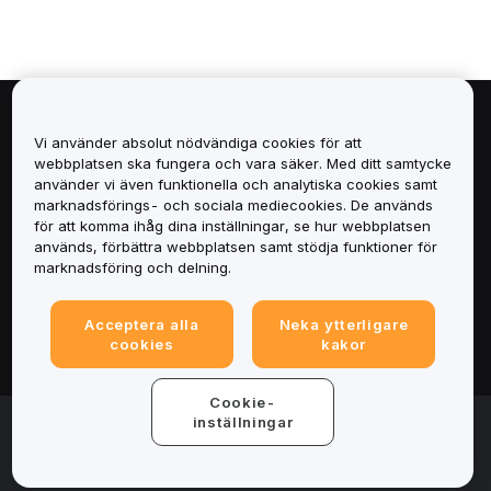
Om
Vi använder absolut nödvändiga cookies för att
webbplatsen ska fungera och vara säker. Med ditt samtycke
Tjänster
använder vi även funktionella och analytiska cookies samt
marknadsförings- och sociala mediecookies. De används
för att komma ihåg dina inställningar, se hur webbplatsen
Support
används, förbättra webbplatsen samt stödja funktioner för
marknadsföring och delning.
Produkter
Acceptera alla
Neka ytterligare
Juridiskt
cookies
kakor
Cookie-
© 2025-2026 Bybit.eu. All rights reserved.
inställningar
Användarvillkor
|
Integritetsvillkor
|
Imprint
(Impressum)
|
Inställningscenter för cookies