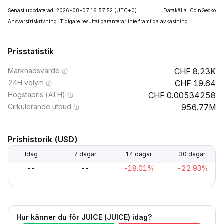
Senast uppdaterad: 2026-08-07 16:57:52
(UTC+0)
Datakälla: CoinGecko
Ansvarsfriskrivning: Tidigare resultat garanterar inte framtida avkastning.
Prisstatistik
Marknadsvärde
8.23K
24H volym
19.64
Högstapris (ATH)
0.00534258
Cirkulerande utbud
956.77M
Prishistorik (USD)
Idag
7 dagar
14 dagar
30 dagar
--
--
-18.01%
-22.93%
Hur känner du för JUICE (JUICE) idag?