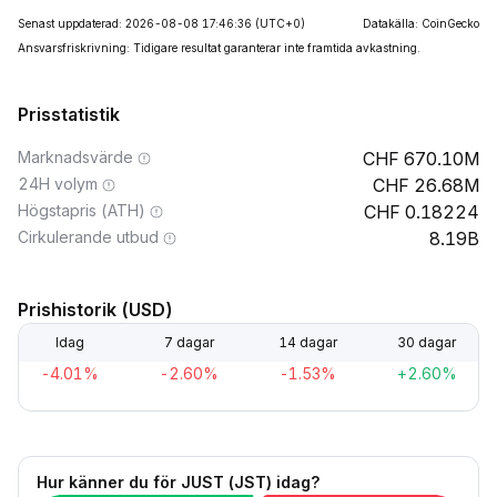
Senast uppdaterad: 2026-08-08 17:46:36
(UTC+0)
Datakälla: CoinGecko
Ansvarsfriskrivning: Tidigare resultat garanterar inte framtida avkastning.
Prisstatistik
Marknadsvärde
670.10M
24H volym
26.68M
Högstapris (ATH)
0.18224
Cirkulerande utbud
8.19B
Prishistorik (USD)
Idag
7 dagar
14 dagar
30 dagar
-4.01%
-2.60%
-1.53%
+2.60%
Hur känner du för JUST (JST) idag?