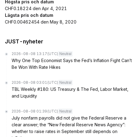
Högsta pris och datum
CHF0.18224 den Apr 4, 2021
Lägsta pris och datum
CHF0.00462454 den May 8, 2020
JUST-nyheter
2026-08-08 13:17
(UTC)
Neutral
Why One Top Economist Says the Fed’s Inflation Fight Can’t
Be Won With Rate Hikes
2026-08-08 03:01
(UTC)
Neutral
TBL Weekly #180: US Treasury & The Fed, Labor Market,
and Liquidity
2026-08-08 01:39
(UTC)
Neutral
July nonfarm payrolls did not give the Federal Reserve a
clear answer; the “New Federal Reserve News Agency”:
whether to raise rates in September still depends on