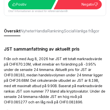
Positiv
Negativ
Obs! Informationen är endast för referensändamål.
Översikt
Nyheter
Handla
Rankning
Social
Vanliga frågor
JST sammanfattning av aktuellt pris
Från och med Aug 8, 2026 har JST ett totalt marknadsvärde
på CHF670.10M, vilket innebär en förändring på -3.95%
under de senaste 24 timmarna. Aktuellt pris för JST är
CHF0.08183, medan handelsvolymen under 24 timmar ligger
på CHF26.68M. Det cirkulerande utbudet av JST är 8.19B,
med ett maximalt utbud på 9.90B. Baserat på marknadsvärde
rankas JST som nummer 77 bland alla kryptovalutor. Under de
senaste 24 timmarna nådde JST en hög nivå på
CHF0.085277 och en låg nivå på CHF0.081896.