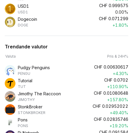
CHF
0.999575
USD1
0.00%
USD1
CHF
0.071299
Dogecoin
+1.80%
DOGE
Trendande valutor
Valuta
Pris & 24H%
CHF
0.00630617
Pudgy Penguins
+4.30%
PENGU
CHF
0.0702
Tutorial
+110.90%
TUT
CHF
0.01080648
Jimothy The Raccoon
+157.80%
JIMOTHY
CHF
0.02952022
StonkBroker
+49.40%
STONKBROKER
CHF
0.02835746
Pons
+19.20%
PONS
CHF
0.091584
Pi Network