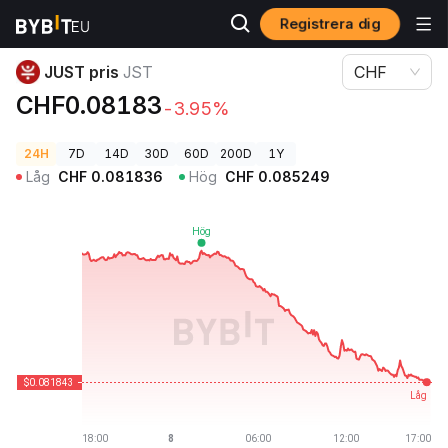
Registrera dig
Kryptopriser
JUST pris JST
JUST pris
JST
CHF
CHF0.08183
-3.95%
24H
7D
14D
30D
60D
200D
1Y
Låg
CHF
0.081836
Hög
CHF
0.085249