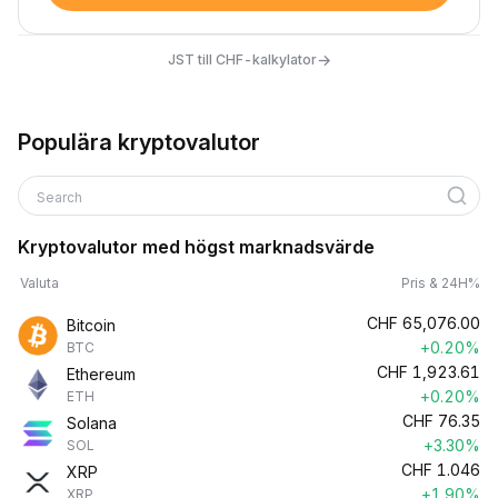
→
JST till CHF-kalkylator
Populära kryptovalutor
Search
Kryptovalutor med högst marknadsvärde
Valuta
Pris & 24H%
CHF
65,076.00
Bitcoin
+0.20%
BTC
CHF
1,923.61
Ethereum
+0.20%
ETH
CHF
76.35
Solana
+3.30%
SOL
CHF
1.046
XRP
+1.90%
XRP