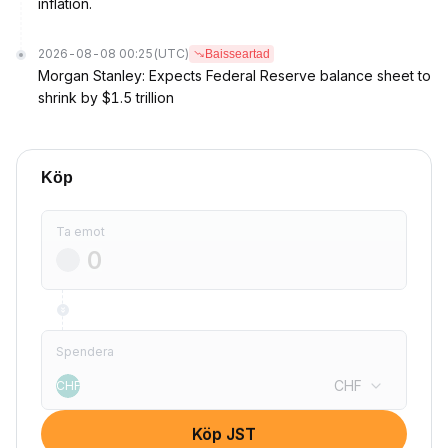
inflation.
2026-08-08 00:25
(UTC)
Baisseartad
Morgan Stanley: Expects Federal Reserve balance sheet to
shrink by $1.5 trillion
Köp
Ta emot
Spendera
CHF
CHF
Köp JST