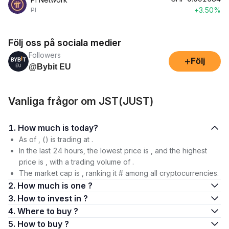
+3.50%
PI
Följ oss på sociala medier
Followers
+
Följ
@Bybit EU
Vanliga frågor om JST(JUST)
1. How much is today?
As of , () is trading at .
In the last 24 hours, the lowest price is , and the highest
price is , with a trading volume of .
The market cap is , ranking it # among all cryptocurrencies.
2. How much is one ?
3. How to invest in ?
4. Where to buy ?
5. How to buy ?