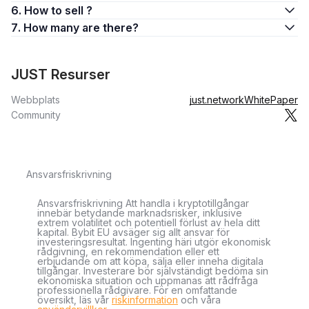
6. How to sell ?
7. How many are there?
JUST Resurser
Webbplats
just.network
WhitePaper
Community
Ansvarsfriskrivning
Ansvarsfriskrivning Att handla i kryptotillgångar
innebär betydande marknadsrisker, inklusive
extrem volatilitet och potentiell förlust av hela ditt
kapital. Bybit EU avsäger sig allt ansvar för
investeringsresultat. Ingenting häri utgör ekonomisk
rådgivning, en rekommendation eller ett
erbjudande om att köpa, sälja eller inneha digitala
tillgångar. Investerare bör självständigt bedöma sin
ekonomiska situation och uppmanas att rådfråga
professionella rådgivare. För en omfattande
översikt, läs vår
riskinformation
och våra