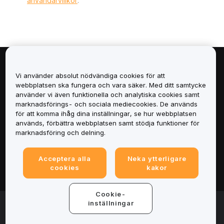
användarvillkor
.
Om
Vi använder absolut nödvändiga cookies för att
webbplatsen ska fungera och vara säker. Med ditt samtycke
Tjänster
använder vi även funktionella och analytiska cookies samt
marknadsförings- och sociala mediecookies. De används
för att komma ihåg dina inställningar, se hur webbplatsen
Support
används, förbättra webbplatsen samt stödja funktioner för
marknadsföring och delning.
Produkter
Acceptera alla
Neka ytterligare
Juridiskt
cookies
kakor
Cookie-
© 2025-2026 Bybit.eu. Alla rättigheter förbehålls.
inställningar
Användarvillkor
|
Integritetsvillkor
|
Imprint