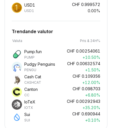
CHF
0.999572
USD1
0.00%
USD1
Trendande valutor
Valuta
Pris & 24H%
CHF
0.00254061
Pump.fun
+10.50%
PUMP
CHF
0.00632574
Pudgy Penguins
+1.50%
PENGU
CHF
0.109356
Cash Cat
+12.00%
CASHCAT
CHF
0.098703
Canton
+6.80%
CC
CHF
0.00292943
IoTeX
+35.20%
IOTX
CHF
0.690944
Sui
+0.10%
SUI