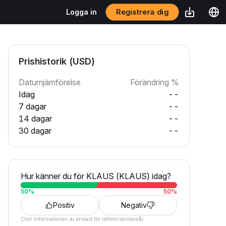
Registrera dig
Logga in
Prishistorik (USD)
Datumjämförelse
Förändring %
Idag
--
7 dagar
--
14 dagar
--
30 dagar
--
Hur känner du för KLAUS (KLAUS) idag?
50
%
50
%
Positiv
Negativ
Obs! Informationen är endast för referensändamål.