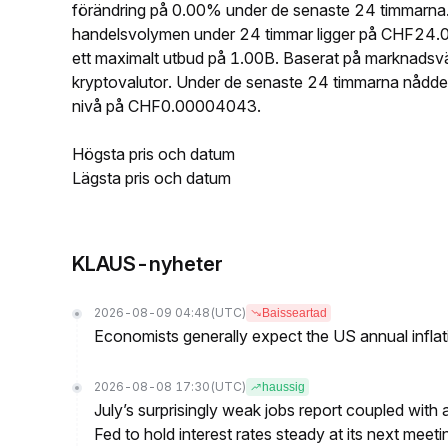
förändring på 0.00% under de senaste 24 timmarna
handelsvolymen under 24 timmar ligger på CHF24.0
ett maximalt utbud på 1.00B. Baserat på marknads
kryptovalutor. Under de senaste 24 timmarna nåd
nivå på CHF0.00004043.
Högsta pris och datum
Lägsta pris och datum
KLAUS-nyheter
2026-08-09 04:48
(UTC)
Baisseartad
Economists generally expect the US annual inflatio
2026-08-08 17:30
(UTC)
haussig
July’s surprisingly weak jobs report coupled with 
Fed to hold interest rates steady at its next m