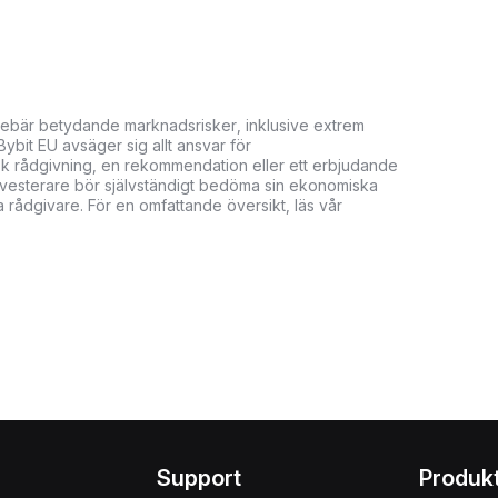
innebär betydande marknadsrisker, inklusive extrem
. Bybit EU avsäger sig allt ansvar för
isk rådgivning, en rekommendation eller ett erbjudande
. Investerare bör självständigt bedöma sin ekonomiska
 rådgivare. För en omfattande översikt, läs vår
Support
Produk