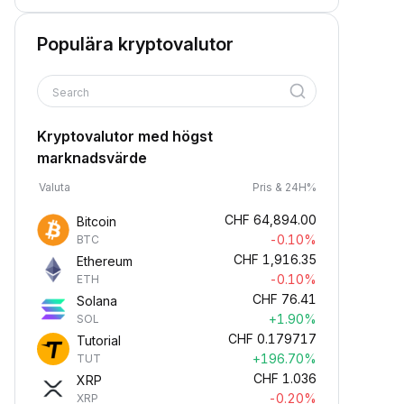
Populära kryptovalutor
Search
Kryptovalutor med högst
marknadsvärde
Valuta
Pris & 24H%
CHF
64,894.00
Bitcoin
-0.10%
BTC
CHF
1,916.35
Ethereum
-0.10%
ETH
CHF
76.41
Solana
+1.90%
SOL
CHF
0.179717
Tutorial
+196.70%
TUT
CHF
1.036
XRP
-0.20%
XRP