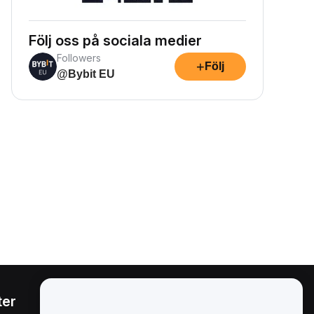
Följ oss på sociala medier
Followers
+
Följ
@Bybit EU
ter
Juridiskt