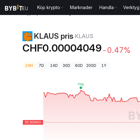
Köp krypto
Marknader
Handla
Verktyg
Kryptopriser
KLAUS pris KLAUS
KLAUS pris
KLAUS
CHF0.00004049
-0.47%
24H
7D
14D
30D
60D
200D
1Y