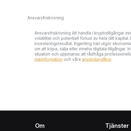
Ansvarsfriskrivning
Ansvarsfriskrivning Att handla i kryptotillgångar 
volatilitet och potentiell förlust av hela ditt kapital
investeringsresultat. Ingenting häri utgör ekonom
om att köpa, sälja eller inneha digitala tillgångar
situation och uppmanas att rådfråga professionella
riskinformation
och våra
användarvillkor
.
Om
Tjänster