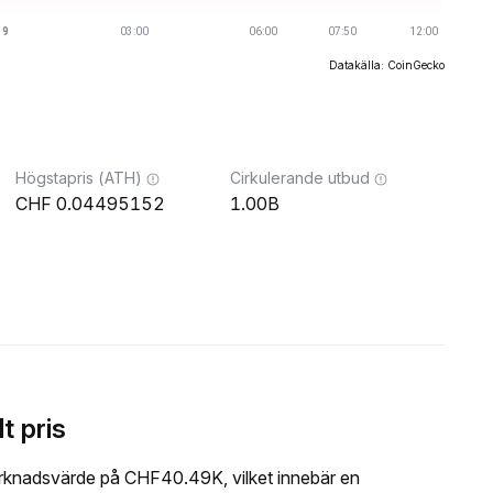
Datakälla: CoinGecko
Högstapris (ATH)
Cirkulerande utbud
0.04495152
1.00B
t pris
rknadsvärde på CHF40.49K, vilket innebär en