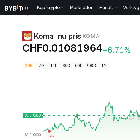
Köp krypto
Marknader
Handla
Verktyg
Kryptopriser
Koma Inu pris KOMA
Koma Inu pris
KOMA
CHF0.01081964
+6.71%
24H
7D
14D
30D
60D
200D
1Y