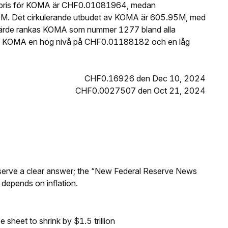
t pris för KOMA är CHF0.01081964, medan
9M. Det cirkulerande utbudet av KOMA är 605.95M, med
svärde rankas KOMA som nummer 1277 bland alla
de KOMA en hög nivå på CHF0.01188182 och en låg
CHF0.16926 den Dec 10, 2024
CHF0.0027507 den Oct 21, 2024
Reserve a clear answer; the “New Federal Reserve News
 depends on inflation.
sheet to shrink by $1.5 trillion