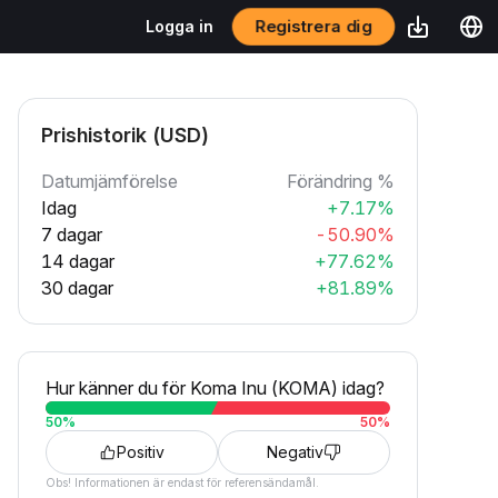
Registrera dig
Logga in
Prishistorik (USD)
Datumjämförelse
Förändring %
Idag
+7.17%
7 dagar
-50.90%
14 dagar
+77.62%
30 dagar
+81.89%
Hur känner du för Koma Inu (KOMA) idag?
50
%
50
%
Positiv
Negativ
Obs! Informationen är endast för referensändamål.