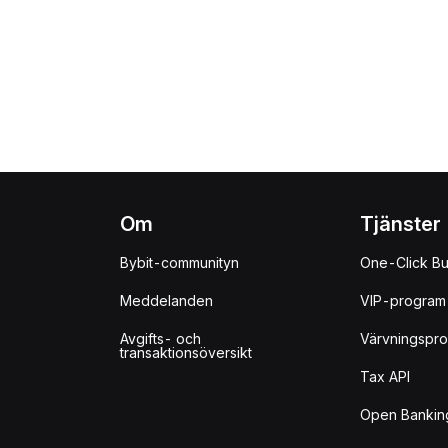
Om
Tjänster
Bybit-communityn
One-Click B
Meddelanden
VIP-program
Avgifts- och
Värvningspr
transaktionsöversikt
Tax API
Open Bankin