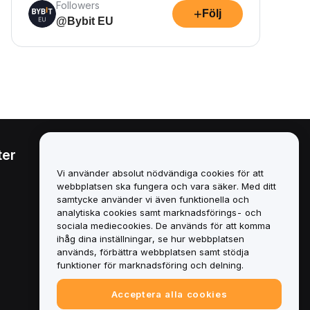
Followers
+
Följ
@Bybit EU
ter
Juridiskt
Vi använder absolut nödvändiga cookies för att
Policy för intressekonflikter
webbplatsen ska fungera och vara säker. Med ditt
samtycke använder vi även funktionella och
Sammanfattning av policyn
analytiska cookies samt marknadsförings- och
för depåförvaring och
sociala mediecookies. De används för att komma
administration
ihåg dina inställningar, se hur webbplatsen
används, förbättra webbplatsen samt stödja
ESG-information
funktioner för marknadsföring och delning.
Crypto-Asset White Papers
Acceptera alla cookies