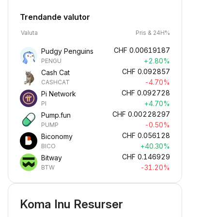
Trendande valutor
Valuta
Pris & 24H%
CHF
0.00619187
Pudgy Penguins
+2.80%
PENGU
CHF
0.092857
Cash Cat
-4.70%
CASHCAT
CHF
0.092728
Pi Network
+4.70%
PI
CHF
0.00228297
Pump.fun
-0.50%
PUMP
CHF
0.056128
Biconomy
+40.30%
BICO
CHF
0.146929
Bitway
-31.20%
BTW
Koma Inu Resurser