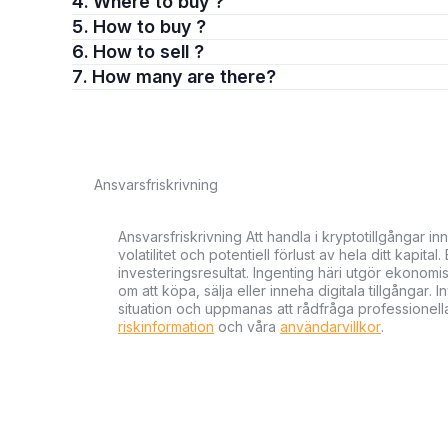
4. Where to buy ?
5. How to buy ?
6. How to sell ?
7. How many are there?
Ansvarsfriskrivning
Ansvarsfriskrivning Att handla i kryptotillgångar 
volatilitet och potentiell förlust av hela ditt kapital
investeringsresultat. Ingenting häri utgör ekonom
om att köpa, sälja eller inneha digitala tillgångar
situation och uppmanas att rådfråga professionella
riskinformation
och våra
användarvillkor
.