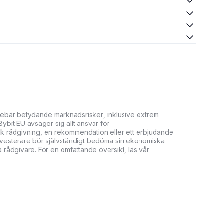
innebär betydande marknadsrisker, inklusive extrem
. Bybit EU avsäger sig allt ansvar för
isk rådgivning, en rekommendation eller ett erbjudande
. Investerare bör självständigt bedöma sin ekonomiska
 rådgivare. För en omfattande översikt, läs vår