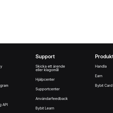
Support
Produk
uy
Skicka ett ärende
Handla
eller klagomål
Earn
Hjälpcenter
ogram
Bybit Card
Supportcenter
Användarfeedback
g API
Bybit Learn