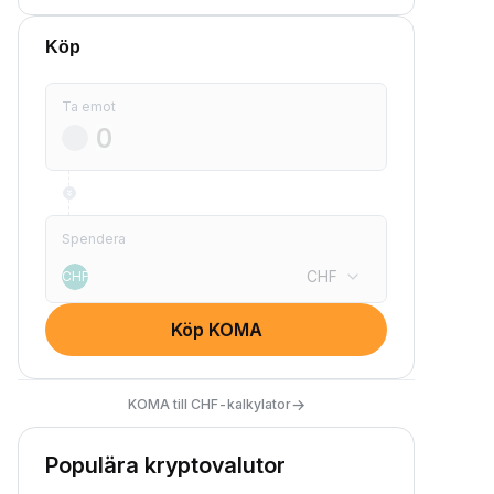
Köp
Ta emot
Spendera
CHF
CHF
Köp KOMA
→
KOMA till CHF-kalkylator
Populära kryptovalutor