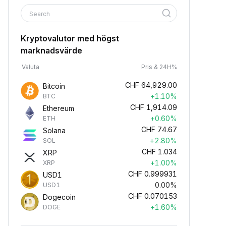
Search
Kryptovalutor med högst
marknadsvärde
Valuta
Pris & 24H%
CHF
64,929.00
Bitcoin
+1.10%
BTC
CHF
1,914.09
Ethereum
+0.60%
ETH
CHF
74.67
Solana
+2.80%
SOL
CHF
1.034
XRP
+1.00%
XRP
CHF
0.999931
USD1
0.00%
USD1
CHF
0.070153
Dogecoin
+1.60%
DOGE