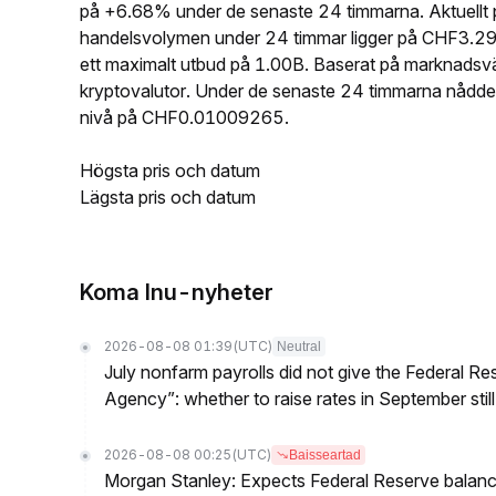
på +6.68% under de senaste 24 timmarna. Aktuell
handelsvolymen under 24 timmar ligger på CHF3.2
ett maximalt utbud på 1.00B. Baserat på marknad
kryptovalutor. Under de senaste 24 timmarna nåd
nivå på CHF0.01009265.
Högsta pris och datum
Lägsta pris och datum
Koma Inu-nyheter
2026-08-08 01:39
(UTC)
Neutral
July nonfarm payrolls did not give the Federal 
Agency”: whether to raise rates in September still
2026-08-08 00:25
(UTC)
Baisseartad
Morgan Stanley: Expects Federal Reserve balance 