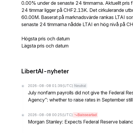
0.00% under de senaste 24 timmarna. Aktuellt pri
24 timmar ligger på CHF2.13K. Det cirkulerande utb
60.00M. Baserat på marknadsvärde rankas LTAI som
senaste 24 timmarna nådde LTAI en hög nivå på 
Högsta pris och datum
Lägsta pris och datum
LibertAI-nyheter
2026-08-08 01:39
(UTC)
Neutral
July nonfarm payrolls did not give the Federal 
Agency”: whether to raise rates in September still
2026-08-08 00:25
(UTC)
Baisseartad
Morgan Stanley: Expects Federal Reserve balance 