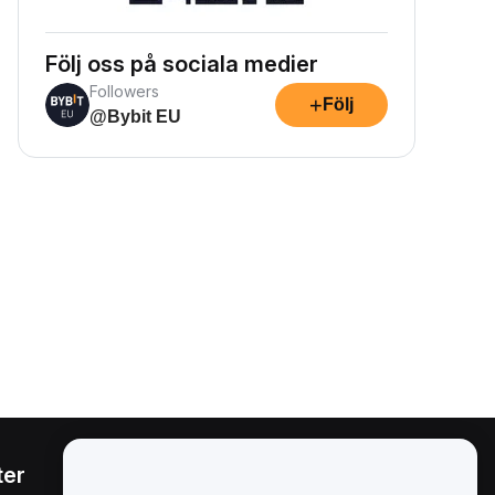
Följ oss på sociala medier
Followers
+
Följ
@Bybit EU
ter
Juridiskt