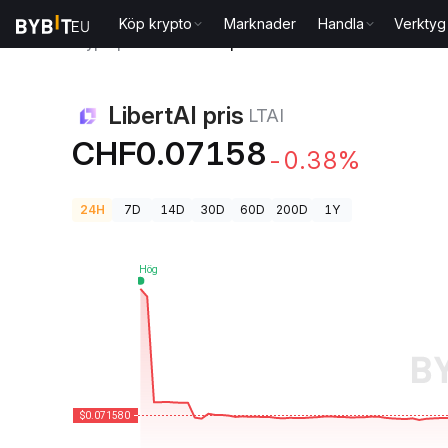
Köp krypto
Marknader
Handla
Verktyg
Kryptopriser
LibertAI pris LTAI
LibertAI pris
LTAI
CHF0.07158
-0.38%
24H
7D
14D
30D
60D
200D
1Y