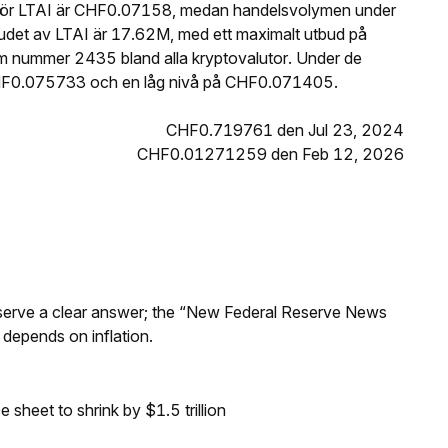
s för LTAI är CHF0.07158, medan handelsvolymen under
udet av LTAI är 17.62M, med ett maximalt utbud på
 nummer 2435 bland alla kryptovalutor. Under de
CHF0.075733 och en låg nivå på CHF0.071405.
CHF0.719761 den Jul 23, 2024
CHF0.01271259 den Feb 12, 2026
Reserve a clear answer; the “New Federal Reserve News
 depends on inflation.
sheet to shrink by $1.5 trillion