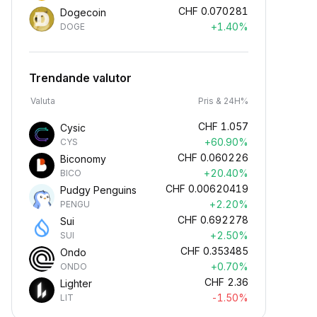
CHF
0.070281
Dogecoin
+1.40%
DOGE
Trendande valutor
Valuta
Pris & 24H%
CHF
1.057
Cysic
+60.90%
CYS
CHF
0.060226
Biconomy
+20.40%
BICO
CHF
0.00620419
Pudgy Penguins
+2.20%
PENGU
CHF
0.692278
Sui
+2.50%
SUI
CHF
0.353485
Ondo
+0.70%
ONDO
CHF
2.36
Lighter
-1.50%
LIT