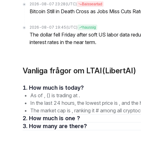
2026-08-07 23:28
(UTC)
Baisseartad
Bitcoin Still in Death Cross as Jobs Miss Cuts R
2026-08-07 19:45
(UTC)
haussig
The dollar fell Friday after soft US labor data re
interest rates in the near term.
Vanliga frågor om LTAI(LibertAI)
1. How much is today?
As of , () is trading at .
In the last 24 hours, the lowest price is , and the 
The market cap is , ranking it # among all cryptoc
2. How much is one ?
3. How many are there?