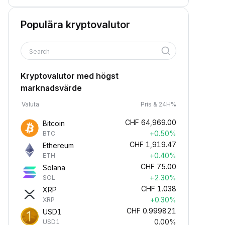
Populära kryptovalutor
Search
Kryptovalutor med högst
marknadsvärde
Valuta
Pris & 24H%
CHF
64,969.00
Bitcoin
+0.50%
BTC
CHF
1,919.47
Ethereum
+0.40%
ETH
CHF
75.00
Solana
+2.30%
SOL
CHF
1.038
XRP
+0.30%
XRP
CHF
0.999821
USD1
0.00%
USD1