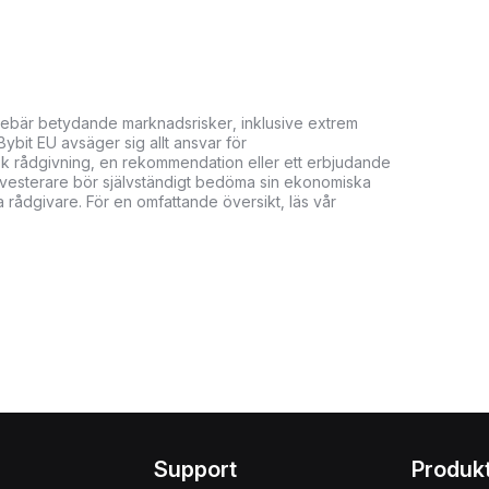
innebär betydande marknadsrisker, inklusive extrem
. Bybit EU avsäger sig allt ansvar för
isk rådgivning, en rekommendation eller ett erbjudande
. Investerare bör självständigt bedöma sin ekonomiska
 rådgivare. För en omfattande översikt, läs vår
Support
Produk