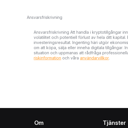
Ansvarsfriskrivning
Ansvarsfriskrivning Att handla i kryptotillgångar 
volatilitet och potentiell förlust av hela ditt kapital
investeringsresultat. Ingenting häri utgör ekonom
om att köpa, sälja eller inneha digitala tillgångar
situation och uppmanas att rådfråga professionella
riskinformation
och våra
användarvillkor
.
Om
Tjänster