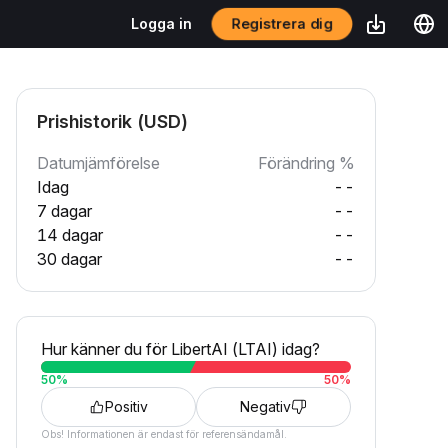
Registrera dig
Logga in
Prishistorik (USD)
Datumjämförelse
Förändring %
Idag
--
7 dagar
--
14 dagar
--
30 dagar
--
Hur känner du för LibertAI (LTAI) idag?
50
%
50
%
Positiv
Negativ
Obs! Informationen är endast för referensändamål.