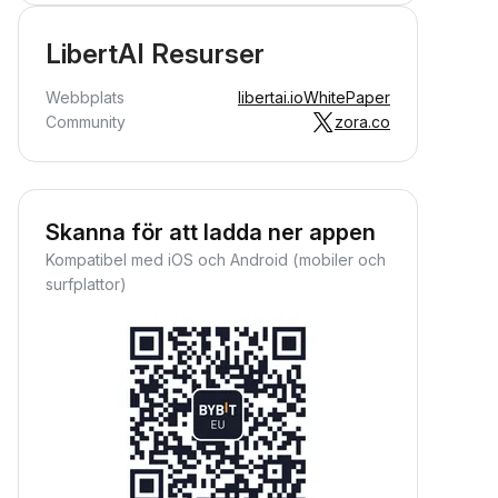
LibertAI Resurser
Webbplats
libertai.io
WhitePaper
Community
zora.co
Skanna för att ladda ner appen
Kompatibel med iOS och Android (mobiler och
surfplattor)