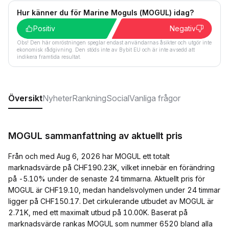
Hur känner du för Marine Moguls (MOGUL) idag?
Positiv
Negativ
Obs! Den här omröstningen speglar endast användarnas åsikter och utgör inte
ekonomisk rådgivning. Den stöds inte av Bybit EU och är inte avsedd att
indikera framtida resultat.
Översikt
Nyheter
Rankning
Social
Vanliga frågor
MOGUL sammanfattning av aktuellt pris
Från och med Aug 6, 2026 har MOGUL ett totalt
marknadsvärde på CHF190.23K, vilket innebär en förändring
på -5.10% under de senaste 24 timmarna. Aktuellt pris för
MOGUL är CHF19.10, medan handelsvolymen under 24 timmar
ligger på CHF150.17. Det cirkulerande utbudet av MOGUL är
2.71K, med ett maximalt utbud på 10.00K. Baserat på
marknadsvärde rankas MOGUL som nummer 6520 bland alla