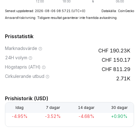
Senast uppdaterad: 2026-08-06 08:57:21
(UTC+0)
Datakälla: CoinGecko
Ansvarsfriskrivning: Tidigare resultat garanterar inte framtida avkastning.
Prisstatistik
Marknadsvärde
190.23K
24H volym
150.17
Högstapris (ATH)
811.29
Cirkulerande utbud
2.71K
Prishistorik (USD)
Idag
7 dagar
14 dagar
30 dagar
-4.95%
-3.52%
-4.68%
+0.90%