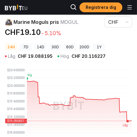
Registrera dig
Kryptopriser
Marine Moguls pris MOGUL
Marine Moguls pris
MOGUL
CHF
CHF19.10
-5.10%
24H
7D
14D
30D
60D
200D
1Y
Låg
CHF
19.088195
Hög
CHF
20.116227