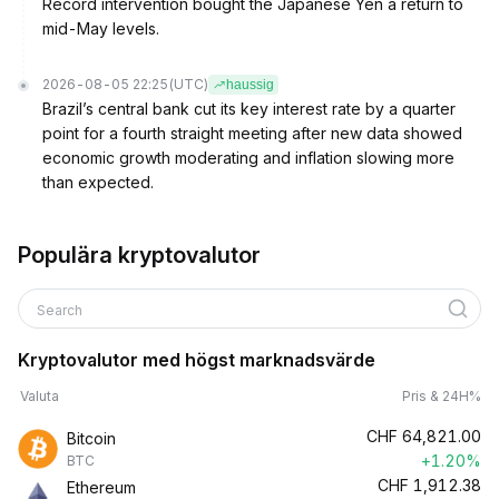
Record intervention bought the Japanese Yen a return to
mid-May levels.
2026-08-05 22:25
(UTC)
haussig
Brazil’s central bank cut its key interest rate by a quarter
point for a fourth straight meeting after new data showed
economic growth moderating and inflation slowing more
than expected.
Populära kryptovalutor
Search
Kryptovalutor med högst marknadsvärde
Valuta
Pris & 24H%
CHF
64,821.00
Bitcoin
+1.20%
BTC
CHF
1,912.38
Ethereum