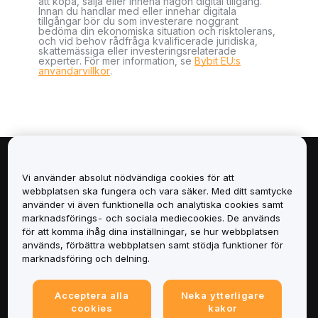
att köpa, sälja eller inneha någon digital tillgång.
Innan du handlar med eller innehar digitala
tillgångar bör du som investerare noggrant
bedöma din ekonomiska situation och risktolerans,
och vid behov rådfråga kvalificerade juridiska,
skattemässiga eller investeringsrelaterade
experter. För mer information, se
Bybit EU:s
användarvillkor
.
Om
Vi använder absolut nödvändiga cookies för att
webbplatsen ska fungera och vara säker. Med ditt samtycke
Tjänster
använder vi även funktionella och analytiska cookies samt
marknadsförings- och sociala mediecookies. De används
för att komma ihåg dina inställningar, se hur webbplatsen
Support
används, förbättra webbplatsen samt stödja funktioner för
marknadsföring och delning.
Produkter
Acceptera alla
Neka ytterligare
Juridiskt
cookies
kakor