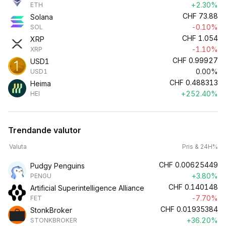
+2.30%
ETH
CHF
73.88
Solana
-0.10%
SOL
CHF
1.054
XRP
-1.10%
XRP
CHF
0.99927
USD1
0.00%
USD1
CHF
0.488313
Heima
+252.40%
HEI
Trendande valutor
Valuta
Pris & 24H%
CHF
0.00625449
Pudgy Penguins
+3.80%
PENGU
CHF
0.140148
Artificial Superintelligence Alliance
-7.70%
FET
CHF
0.01935384
StonkBroker
+36.20%
STONKBROKER