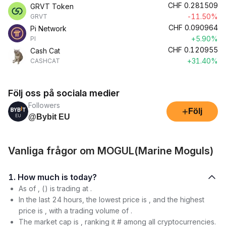
CHF
0.281509
GRVT Token
-11.50%
GRVT
CHF
0.090964
Pi Network
+5.90%
PI
CHF
0.120955
Cash Cat
+31.40%
CASHCAT
Följ oss på sociala medier
Followers
+
Följ
@Bybit EU
Vanliga frågor om MOGUL(Marine Moguls)
1. How much is today?
As of , () is trading at .
In the last 24 hours, the lowest price is , and the highest
price is , with a trading volume of .
The market cap is , ranking it # among all cryptocurrencies.