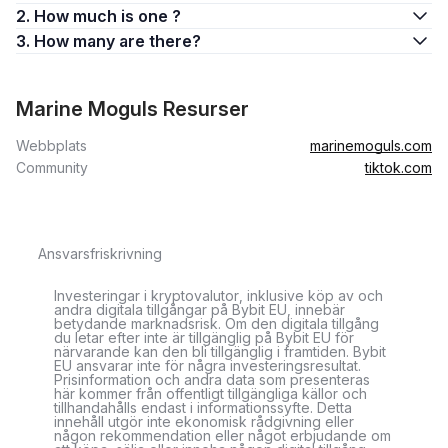
2. How much is one ?
3. How many are there?
Marine Moguls Resurser
Webbplats
marinemoguls.com
Community
tiktok.com
Ansvarsfriskrivning
Investeringar i kryptovalutor, inklusive köp av och
andra digitala tillgångar på Bybit EU, innebär
betydande marknadsrisk. Om den digitala tillgång
du letar efter inte är tillgänglig på Bybit EU för
närvarande kan den bli tillgänglig i framtiden. Bybit
EU ansvarar inte för några investeringsresultat.
Prisinformation och andra data som presenteras
här kommer från offentligt tillgängliga källor och
tillhandahålls endast i informationssyfte. Detta
innehåll utgör inte ekonomisk rådgivning eller
någon rekommendation eller något erbjudande om