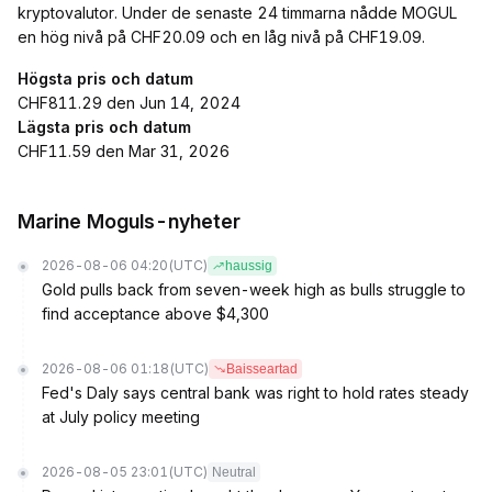
kryptovalutor. Under de senaste 24 timmarna nådde MOGUL
en hög nivå på CHF20.09 och en låg nivå på CHF19.09.
Högsta pris och datum
CHF811.29 den Jun 14, 2024
Lägsta pris och datum
CHF11.59 den Mar 31, 2026
Marine Moguls-nyheter
2026-08-06 04:20
(UTC)
haussig
Gold pulls back from seven-week high as bulls struggle to
find acceptance above $4,300
2026-08-06 01:18
(UTC)
Baisseartad
Fed's Daly says central bank was right to hold rates steady
at July policy meeting
2026-08-05 23:01
(UTC)
Neutral