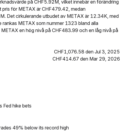
rknadsvärde på CHF5.92M, vilket innebär en förändring
lt pris för METAX är CHF479.42, medan
4M. Det cirkulerande utbudet av METAX är 12.34K, med
rde rankas METAX som nummer 1323 bland alla
e METAX en hög nivå på CHF483.99 och en låg nivå på
CHF1,076.58 den Jul 3, 2025
CHF414.67 den Mar 29, 2026
s Fed hike bets
rades 49% below its record high