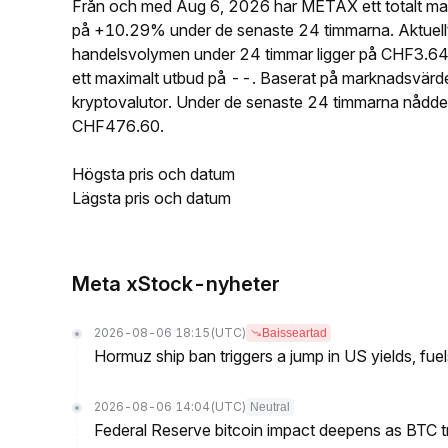
Från och med Aug 6, 2026 har METAX ett totalt ma
på +10.29% under de senaste 24 timmarna. Aktuel
handelsvolymen under 24 timmar ligger på CHF3.6
ett maximalt utbud på --. Baserat på marknadsvä
kryptovalutor. Under de senaste 24 timmarna nådd
CHF476.60.
Högsta pris och datum
Lägsta pris och datum
Meta xStock-nyheter
2026-08-06 18:15
(UTC)
Baisseartad
Hormuz ship ban triggers a jump in US yields, fuel
2026-08-06 14:04
(UTC)
Neutral
Federal Reserve bitcoin impact deepens as BTC t