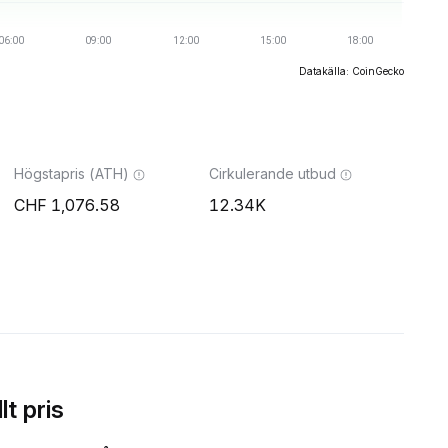
Datakälla: CoinGecko
Högstapris (ATH)
Cirkulerande utbud
1,076.58
12.34K
t pris