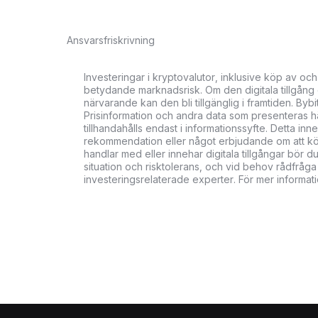
Ansvarsfriskrivning
Investeringar i kryptovalutor, inklusive köp av och
betydande marknadsrisk. Om den digitala tillgång du
närvarande kan den bli tillgänglig i framtiden. Bybi
Prisinformation och andra data som presenteras här
tillhandahålls endast i informationssyfte. Detta in
rekommendation eller något erbjudande om att köpa,
handlar med eller innehar digitala tillgångar bö
situation och risktolerans, och vid behov rådfråga 
investeringsrelaterade experter. För mer informat