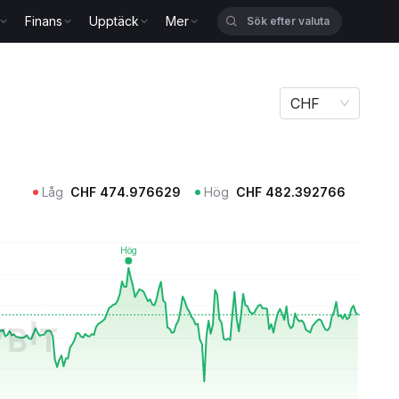
Finans
Upptäck
Mer
CHF
Låg
CHF
474.976629
Hög
CHF
482.392766