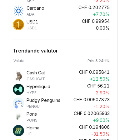
-3.20%
XRP
CHF
0.202775
Cardano
+7.70%
ADA
CHF
0.99954
USD1
0.00%
USD1
Trendande valutor
Valuta
Pris & 24H%
CHF
0.095841
Cash Cat
+12.50%
CASHCAT
CHF
56.21
Hyperliquid
-2.90%
HYPE
CHF
0.00607823
Pudgy Penguins
-1.20%
PENGU
CHF
0.02065933
Pons
+9.00%
PONS
CHF
0.194806
Heima
-31.50%
HEI