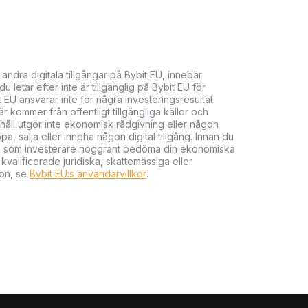
 andra digitala tillgångar på Bybit EU, innebär
 letar efter inte är tillgänglig på Bybit EU för
t EU ansvarar inte för några investeringsresultat.
 kommer från offentligt tillgängliga källor och
nehåll utgör inte ekonomisk rådgivning eller någon
 sälja eller inneha någon digital tillgång. Innan du
r du som investerare noggrant bedöma din ekonomiska
kvalificerade juridiska, skattemässiga eller
ion, se
Bybit EU:s användarvillkor
.