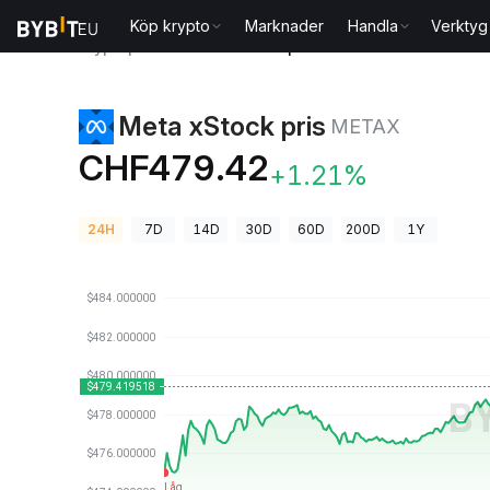
Köp krypto
Marknader
Handla
Verktyg
Kryptopriser
Meta xStock pris METAX
Meta xStock pris
METAX
CHF479.42
+1.21%
24H
7D
14D
30D
60D
200D
1Y