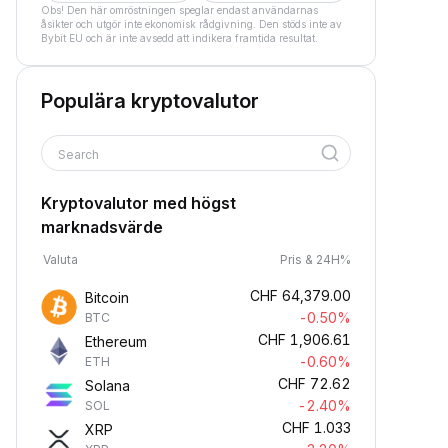
Obs! Den här omröstningen speglar endast användarnas
åsikter och utgör inte ekonomisk rådgivning. Den stöds inte av
Bybit EU och är inte avsedd att indikera framtida resultat.
Populära kryptovalutor
Search
Kryptovalutor med högst
marknadsvärde
Valuta
Pris & 24H%
CHF
64,379.00
Bitcoin
-0.50%
BTC
CHF
1,906.61
Ethereum
-0.60%
ETH
CHF
72.62
Solana
-2.40%
SOL
CHF
1.033
XRP