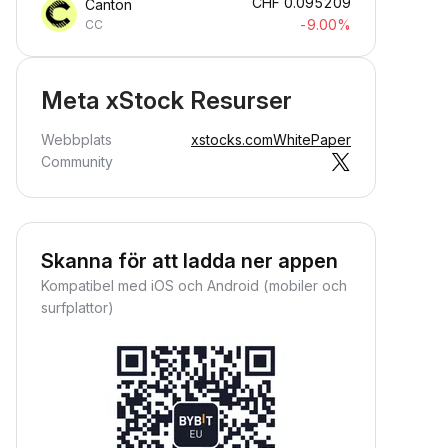
CHF
0.095209
Canton
-9.00%
CC
Meta xStock Resurser
Webbplats
xstocks.com
WhitePaper
Community
Skanna för att ladda ner appen
Kompatibel med iOS och Android (mobiler och
surfplattor)