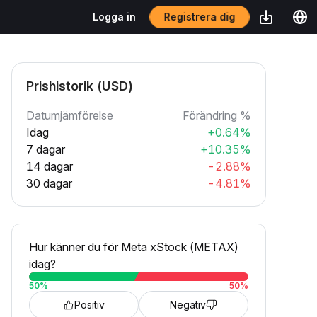
Registrera dig
Logga in
Prishistorik (USD)
Datumjämförelse
Förändring %
Idag
+0.64%
7 dagar
+10.35%
14 dagar
-2.88%
30 dagar
-4.81%
Hur känner du för Meta xStock (METAX)
idag?
50
%
50
%
Positiv
Negativ