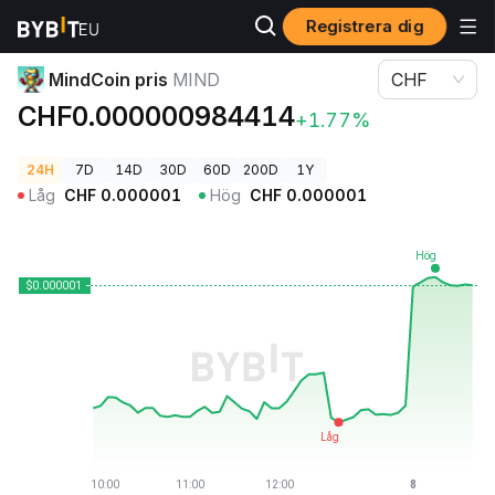
Registrera dig
Kryptopriser
MindCoin pris MIND
MindCoin pris
MIND
CHF
CHF0.000000984414
+1.77%
24H
7D
14D
30D
60D
200D
1Y
Låg
CHF
0.000001
Hög
CHF
0.000001