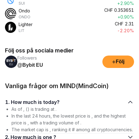
+2.90%
SUI
CHF
0.353651
Ondo
+0.90%
ONDO
CHF
2.31
Lighter
-2.20%
LIT
Följ oss på sociala medier
Followers
+
Följ
@Bybit EU
Vanliga frågor om MIND(MindCoin)
1. How much is today?
As of , () is trading at .
In the last 24 hours, the lowest price is , and the highest
price is , with a trading volume of .
The market cap is , ranking it # among all cryptocurrencies.
2. How much is one ?