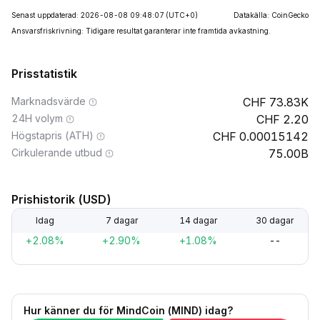
Senast uppdaterad: 2026-08-08 09:48:07
(UTC+0)
Datakälla: CoinGecko
Ansvarsfriskrivning: Tidigare resultat garanterar inte framtida avkastning.
Prisstatistik
Marknadsvärde
73.83K
24H volym
2.20
Högstapris (ATH)
0.00015142
Cirkulerande utbud
75.00B
Prishistorik (USD)
Idag
7 dagar
14 dagar
30 dagar
+2.08%
+2.90%
+1.08%
--
Hur känner du för MindCoin (MIND) idag?