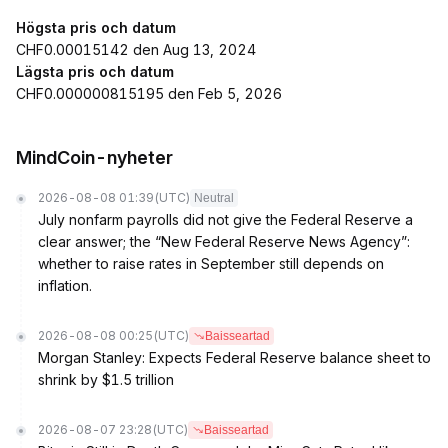
Högsta pris och datum
CHF0.00015142 den Aug 13, 2024
Lägsta pris och datum
CHF0.000000815195 den Feb 5, 2026
MindCoin-nyheter
2026-08-08 01:39
(UTC)
Neutral
July nonfarm payrolls did not give the Federal Reserve a
clear answer; the “New Federal Reserve News Agency”:
whether to raise rates in September still depends on
inflation.
2026-08-08 00:25
(UTC)
Baisseartad
Morgan Stanley: Expects Federal Reserve balance sheet to
shrink by $1.5 trillion
2026-08-07 23:28
(UTC)
Baisseartad