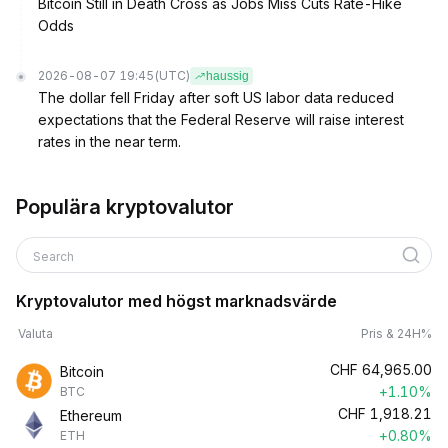
Bitcoin Still in Death Cross as Jobs Miss Cuts Rate-Hike
Odds
2026-08-07 19:45
(UTC)
haussig
The dollar fell Friday after soft US labor data reduced
expectations that the Federal Reserve will raise interest
rates in the near term.
Populära kryptovalutor
Search
Kryptovalutor med högst marknadsvärde
Valuta
Pris & 24H%
CHF
64,965.00
Bitcoin
+1.10%
BTC
CHF
1,918.21
Ethereum
+0.80%
ETH