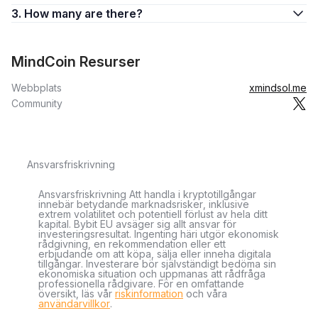
3. How many are there?
MindCoin Resurser
Webbplats
xmindsol.me
Community
Ansvarsfriskrivning
Ansvarsfriskrivning Att handla i kryptotillgångar
innebär betydande marknadsrisker, inklusive
extrem volatilitet och potentiell förlust av hela ditt
kapital. Bybit EU avsäger sig allt ansvar för
investeringsresultat. Ingenting häri utgör ekonomisk
rådgivning, en rekommendation eller ett
erbjudande om att köpa, sälja eller inneha digitala
tillgångar. Investerare bör självständigt bedöma sin
ekonomiska situation och uppmanas att rådfråga
professionella rådgivare. För en omfattande
översikt, läs vår
riskinformation
och våra
användarvillkor
.