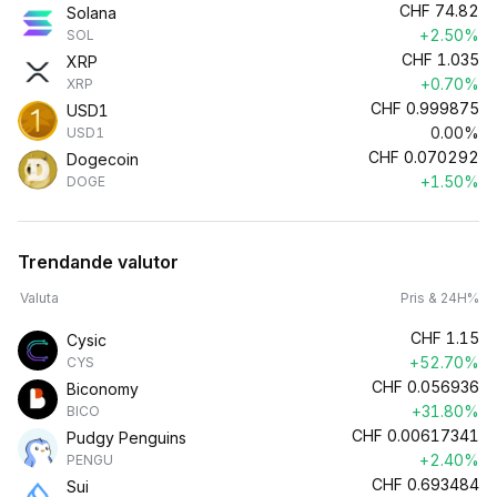
CHF
74.82
Solana
+2.50%
SOL
CHF
1.035
XRP
+0.70%
XRP
CHF
0.999875
USD1
0.00%
USD1
CHF
0.070292
Dogecoin
+1.50%
DOGE
Trendande valutor
Valuta
Pris & 24H%
CHF
1.15
Cysic
+52.70%
CYS
CHF
0.056936
Biconomy
+31.80%
BICO
CHF
0.00617341
Pudgy Penguins
+2.40%
PENGU
CHF
0.693484
Sui