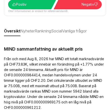
Positiv
Negativ
Obs! Informationen är endast för referensändamål.
Översikt
Nyheter
Rankning
Social
Vanliga frågor
MIND sammanfattning av aktuellt pris
Från och med Aug 8, 2026 har MIND ett totalt marknadsvärde
på CHF73.83K, vilket innebär en förändring på +1.77% under
de senaste 24 timmarna. Aktuellt pris för MIND är
CHF0.000000984414, medan handelsvolymen under 24
timmar ligger på CHF2.20. Det cirkulerande utbudet av MIND
är 75.00B, med ett maximalt utbud på 75.00B. Baserat på
marknadsvärde rankas MIND som nummer 5942 bland alla
kryptovalutor. Under de senaste 24 timmarna nådde MIND en
hög nivå på CHF0.000000969175 och en låg nivå på
CHF0.000000961212.