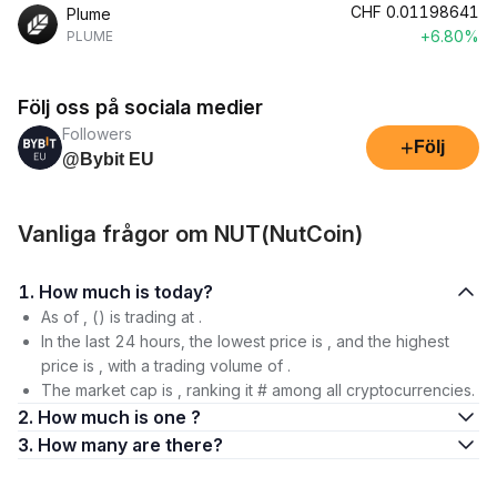
CHF
0.01198641
Plume
+6.80%
PLUME
Följ oss på sociala medier
Followers
+
Följ
@Bybit EU
Vanliga frågor om NUT(NutCoin)
1. How much is today?
As of , () is trading at .
In the last 24 hours, the lowest price is , and the highest
price is , with a trading volume of .
The market cap is , ranking it # among all cryptocurrencies.
2. How much is one ?
3. How many are there?