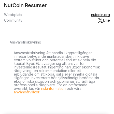
NutCoin Resurser
Webbplats
nutcoin.org
Community
t.me
Ansvarsfriskrivning
Ansvarsfriskrivning Att handla i kryptotillgångar
innebär betydande marknadsrisker, inklusive
extrem volatilitet och potentiell förlust av hela ditt
kapital. Bybit EU avsäger sig allt ansvar för
investeringsresultat. Ingenting häri utgör ekonomisk
rådgivning, en rekommendation eller ett
erbjudande om att köpa, sälja eller inneha digitala
tillgångar. Investerare bör självständigt bedöma sin
ekonomiska situation och uppmanas att rådfråga
professionella rådgivare. För en omfattande
översikt, läs vår
riskinformation
och våra
användarvillkor
.