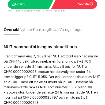
Positiv
Negativ
Obs! Informationen är endast för referensändamål.
Översikt
Nyheter
Rankning
Social
Vanliga frågor
NUT sammanfattning av aktuellt pris
Från och med Aug 7, 2026 har NUT ett totalt marknadsvärde
på CHF440.59K, vilket innebär en förändring på +1.70%
under de senaste 24 timmarna. Aktuellt pris för NUT är
CHF0.00000002098, medan handelsvolymen under 24
timmar ligger på CHF15.05K. Det cirkulerande utbudet av NUT
är 21.00T, med ett maximalt utbud på 21.00T. Baserat på
marknadsvärde rankas NUT som nummer 3502 bland alla
kryptovalutor. Under de senaste 24 timmarna nådde NUT en
hög nivå på CHF0.000000020797 och en låg nivå på
CHF0.000000020543.