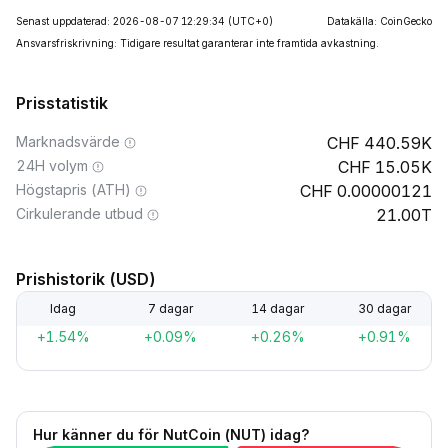
Senast uppdaterad: 2026-08-07 12:29:34
(UTC+0)
Datakälla: CoinGecko
Ansvarsfriskrivning: Tidigare resultat garanterar inte framtida avkastning.
Prisstatistik
Marknadsvärde
440.59K
24H volym
15.05K
Högstapris (ATH)
0.00000121
Cirkulerande utbud
21.00T
Prishistorik (USD)
Idag
7 dagar
14 dagar
30 dagar
+1.54%
+0.09%
+0.26%
+0.91%
Hur känner du för NutCoin (NUT) idag?