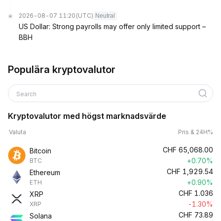
2026-08-07 11:20
(UTC)
Neutral
US Dollar: Strong payrolls may offer only limited support –
BBH
Populära kryptovalutor
Search
Kryptovalutor med högst marknadsvärde
Valuta
Pris & 24H%
CHF
65,068.00
Bitcoin
+0.70%
BTC
CHF
1,929.54
Ethereum
+0.90%
ETH
CHF
1.036
XRP
-1.30%
XRP
CHF
73.89
Solana