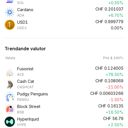
+0.50%
SOL
CHF
0.201037
Cardano
+6.70%
ADA
CHF
0.999779
USD1
0.00%
USD1
Trendande valutor
Valuta
Pris & 24H%
CHF
0.124005
Fusionist
+78.50%
ACE
CHF
0.108069
Cash Cat
-21.00%
CASHCAT
CHF
0.00603266
Pudgy Penguins
-1.50%
PENGU
CHF
0.16135
Block Street
+16.50%
BSB
CHF
56.79
Hyperliquid
+2.50%
HYPE