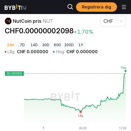
Registrera dig
Kryptopriser
NutCoin pris NUT
NutCoin pris
NUT
CHF
CHF0.00000002098
+1.70%
24H
7D
14D
30D
60D
200D
1Y
Låg
CHF
0.000000
Hög
CHF
0.000000