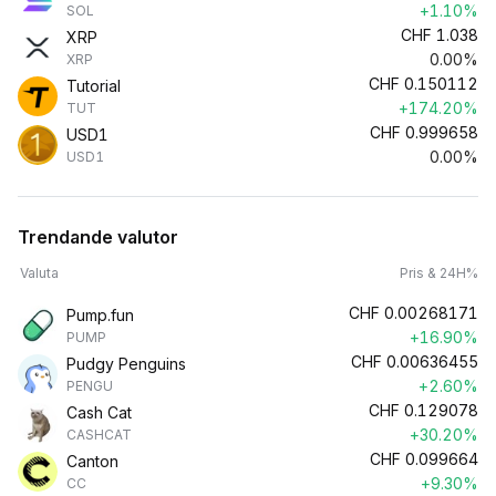
+1.10%
SOL
CHF
1.038
XRP
0.00%
XRP
CHF
0.150112
Tutorial
+174.20%
TUT
CHF
0.999658
USD1
0.00%
USD1
Trendande valutor
Valuta
Pris & 24H%
CHF
0.00268171
Pump.fun
+16.90%
PUMP
CHF
0.00636455
Pudgy Penguins
+2.60%
PENGU
CHF
0.129078
Cash Cat
+30.20%
CASHCAT
CHF
0.099664
Canton
+9.30%
CC