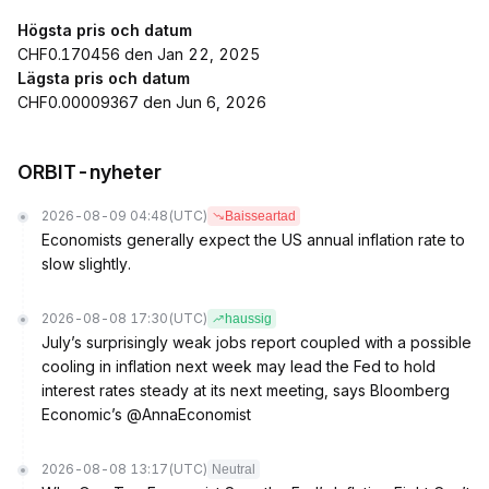
Högsta pris och datum
CHF0.170456 den Jan 22, 2025
Lägsta pris och datum
CHF0.00009367 den Jun 6, 2026
ORBIT-nyheter
2026-08-09 04:48
(UTC)
Baisseartad
Economists generally expect the US annual inflation rate to
slow slightly.
2026-08-08 17:30
(UTC)
haussig
July’s surprisingly weak jobs report coupled with a possible
cooling in inflation next week may lead the Fed to hold
interest rates steady at its next meeting, says Bloomberg
Economic’s @AnnaEconomist
2026-08-08 13:17
(UTC)
Neutral