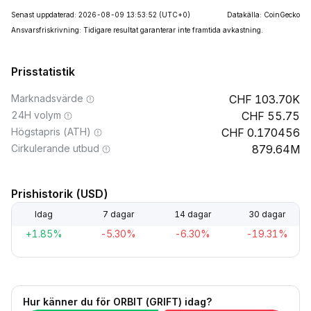
Senast uppdaterad: 2026-08-09 13:53:52
(UTC+0)
Datakälla: CoinGecko
Ansvarsfriskrivning: Tidigare resultat garanterar inte framtida avkastning.
Prisstatistik
Marknadsvärde
103.70K
24H volym
55.75
Högstapris (ATH)
0.170456
Cirkulerande utbud
879.64M
Prishistorik (USD)
Idag
7 dagar
14 dagar
30 dagar
+1.85%
-5.30%
-6.30%
-19.31%
Hur känner du för ORBIT (GRIFT) idag?