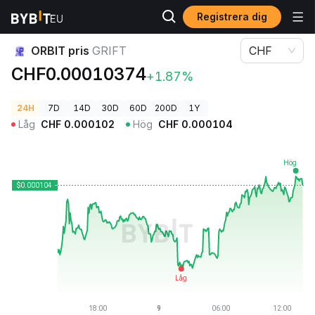
Registrera dig
Kryptopriser
ORBIT pris GRIFT
ORBIT pris
GRIFT
CHF
CHF0.00010374
+1.87%
24H
7D
14D
30D
60D
200D
1Y
Låg
CHF
0.000102
Hög
CHF
0.000104