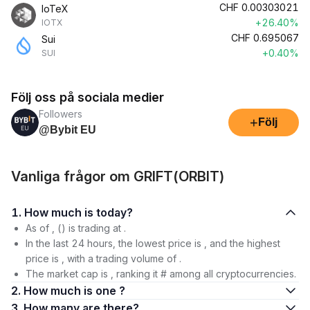
CHF
0.00303021
IoTeX
+26.40%
IOTX
CHF
0.695067
Sui
+0.40%
SUI
Följ oss på sociala medier
Followers
+
Följ
@Bybit EU
Vanliga frågor om GRIFT(ORBIT)
1. How much is today?
As of , () is trading at .
In the last 24 hours, the lowest price is , and the highest
price is , with a trading volume of .
The market cap is , ranking it # among all cryptocurrencies.
2. How much is one ?
3. How many are there?