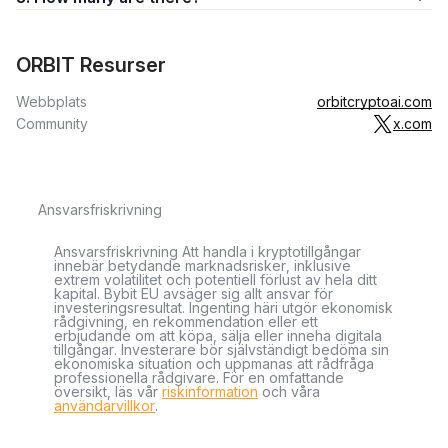
ORBIT Resurser
Webbplats
orbitcryptoai.com
Community
x.com
Ansvarsfriskrivning
Ansvarsfriskrivning Att handla i kryptotillgångar
innebär betydande marknadsrisker, inklusive
extrem volatilitet och potentiell förlust av hela ditt
kapital. Bybit EU avsäger sig allt ansvar för
investeringsresultat. Ingenting häri utgör ekonomisk
rådgivning, en rekommendation eller ett
erbjudande om att köpa, sälja eller inneha digitala
tillgångar. Investerare bör självständigt bedöma sin
ekonomiska situation och uppmanas att rådfråga
professionella rådgivare. För en omfattande
översikt, läs vår
riskinformation
och våra
användarvillkor
.