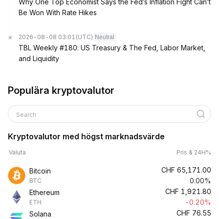
Why One Top Economist Says the Fed’s Inflation Fight Can’t
Be Won With Rate Hikes
2026-08-08 03:01
(UTC)
Neutral
TBL Weekly #180: US Treasury & The Fed, Labor Market,
and Liquidity
Populära kryptovalutor
Search
Kryptovalutor med högst marknadsvärde
Valuta
Pris & 24H%
CHF
65,171.00
Bitcoin
0.00%
BTC
CHF
1,921.80
Ethereum
-0.20%
ETH
CHF
76.55
Solana