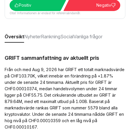
Positiv
Negativ
Obs! Informationen är endast för referensändamål.
Översikt
Nyheter
Rankning
Social
Vanliga frågor
GRIFT sammanfattning av aktuellt pris
Från och med Aug 9, 2026 har GRIFT ett totalt marknadsvärde
på CHF103.70K, vilket innebär en förändring på +1.87%
under de senaste 24 timmarna. Aktuellt pris för GRIFT är
CHF0.00010374, medan handelsvolymen under 24 timmar
ligger på CHF55.75. Det cirkulerande utbudet av GRIFT är
879.64M, med ett maximalt utbud på 1.00B. Baserat på
marknadsvärde rankas GRIFT som nummer 5579 bland alla
kryptovalutor. Under de senaste 24 timmarna nådde GRIFT en
hög nivå på CHF0.00010359 och en låg nivå på
CHF0.00010167.