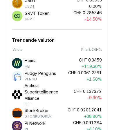
USD1
0.00%
USD1
CHF
0.285346
GRVT Token
-14.50%
GRVT
Trendande valutor
Valuta
Pris & 24H%
CHF
0.3459
Heima
+119.30%
HEI
CHF
0.00612381
Pudgy Penguins
+1.50%
PENGU
Artificial
CHF
0.137372
Superintelligence
-9.90%
Alliance
FET
CHF
0.02012041
StonkBroker
+38.80%
STONKBROKER
CHF
0.091284
Pi Network
+4.10%
PI