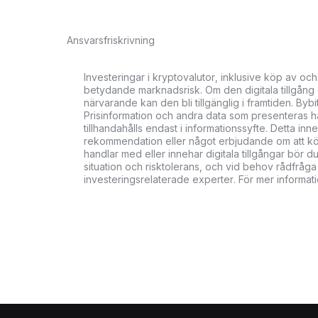
Ansvarsfriskrivning
Investeringar i kryptovalutor, inklusive köp av och
betydande marknadsrisk. Om den digitala tillgång du
närvarande kan den bli tillgänglig i framtiden. Bybi
Prisinformation och andra data som presenteras här
tillhandahålls endast i informationssyfte. Detta in
rekommendation eller något erbjudande om att köpa,
handlar med eller innehar digitala tillgångar bö
situation och risktolerans, och vid behov rådfråga 
investeringsrelaterade experter. För mer informat