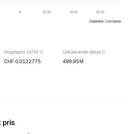
Datakälla: CoinGecko
Högstapris (ATH)
Cirkulerande utbud
0.0132775
499.95M
 pris