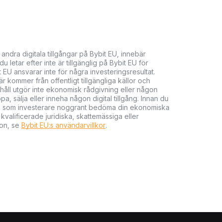
 andra digitala tillgångar på Bybit EU, innebär
 letar efter inte är tillgänglig på Bybit EU för
t EU ansvarar inte för några investeringsresultat.
 kommer från offentligt tillgängliga källor och
nehåll utgör inte ekonomisk rådgivning eller någon
 sälja eller inneha någon digital tillgång. Innan du
r du som investerare noggrant bedöma din ekonomiska
kvalificerade juridiska, skattemässiga eller
ion, se
Bybit EU:s användarvillkor
.