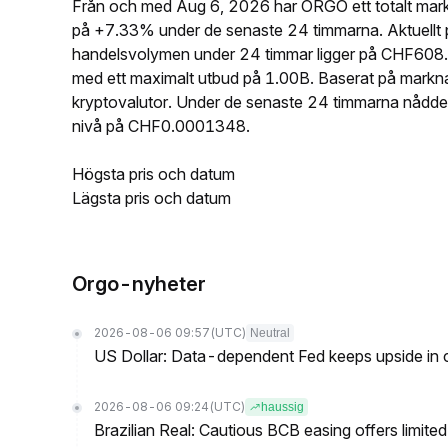
Från och med Aug 6, 2026 har ORGO ett totalt mark
på +7.33% under de senaste 24 timmarna. Aktuell
handelsvolymen under 24 timmar ligger på CHF608.
med ett maximalt utbud på 1.00B. Baserat på mar
kryptovalutor. Under de senaste 24 timmarna nåd
nivå på CHF0.0001348.
Högsta pris och datum
Lägsta pris och datum
Orgo-nyheter
2026-08-06 09:57
(UTC)
Neutral
US Dollar: Data-dependent Fed keeps upside in
2026-08-06 09:24
(UTC)
haussig
Brazilian Real: Cautious BCB easing offers limite