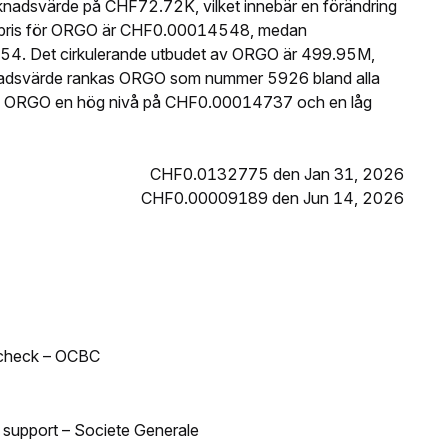
nadsvärde på CHF72.72K, vilket innebär en förändring
t pris för ORGO är CHF0.00014548, medan
54. Det cirkulerande utbudet av ORGO är 499.95M,
knadsvärde rankas ORGO som nummer 5926 bland alla
de ORGO en hög nivå på CHF0.00014737 och en låg
CHF0.0132775 den Jan 31, 2026
CHF0.00009189 den Jun 14, 2026
 check – OCBC
d support – Societe Generale