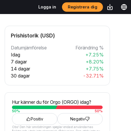
Registrera dig
Logga in
Prishistorik (USD)
Datumjämförelse
Förändring %
Idag
+7.25%
7 dagar
+8.20%
14 dagar
+7.75%
30 dagar
-32.71%
Hur känner du för Orgo (ORGO) idag?
50
%
50
%
Positiv
Negativ
Obs! Den här omröstningen speglar endast användarnas