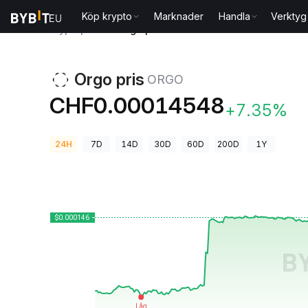
Köp krypto
Marknader
Handla
Verktyg
Kryptopriser
Orgo pris ORGO
Orgo pris
ORGO
CHF0.00014548
+7.35%
24H
7D
14D
30D
60D
200D
1Y