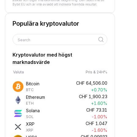
åsikter och utgör inte ekonomisk rådgivning. Den stöds inte av
Bybit EU och är inte avsedd att indikera framtida resultat.
Populära kryptovalutor
Search
Kryptovalutor med högst
marknadsvärde
Valuta
Pris & 24H%
CHF
64,506.00
Bitcoin
+0.70%
BTC
CHF
1,900.23
Ethereum
+1.60%
ETH
CHF
73.31
Solana
-1.00%
SOL
CHF
1.047
XRP
-1.60%
XRP
CHF
0.99933