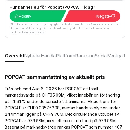
Hur känner du för Popcat (POPCAT) idag?
Positiv
Negativ
Obs! Den här omröstningen speglar endast användarnas åsikter och utgör inte
ekonomisk rådgivning. Den stöds inte av Bybit EU och är inte avsedd att
indikera framtida resultat.
Översikt
Nyheter
Handla
Plattform
Rankning
Social
Vanliga fr
POPCAT sammanfattning av aktuellt pris
Från och med Aug 6, 2026 har POPCAT ett totalt
marknadsvärde på CHF35.09M, vilket innebär en förändring
på -1.91% under de senaste 24 timmarna. Aktuellt pris för
POPCAT är CHF0.03575208, medan handelsvolymen under
24 timmar ligger på CHF9.70M. Det cirkulerande utbudet av
POPCAT är 979.98M, med ett maximalt utbud på 979.98M.
Baserat på marknadsvärde rankas POPCAT som nummer 467