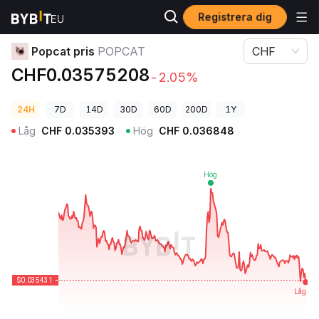
Registrera dig
Kryptopriser
Popcat pris POPCAT
Popcat pris
POPCAT
CHF
CHF0.03575208
-2.05%
24H
7D
14D
30D
60D
200D
1Y
Låg
CHF
0.035393
Hög
CHF
0.036848