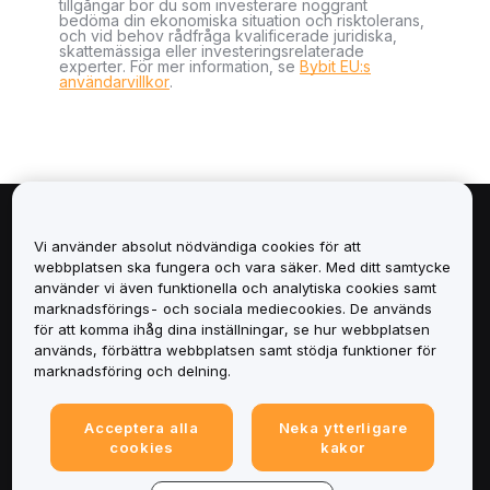
tillgångar bör du som investerare noggrant
bedöma din ekonomiska situation och risktolerans,
och vid behov rådfråga kvalificerade juridiska,
skattemässiga eller investeringsrelaterade
experter. För mer information, se
Bybit EU:s
användarvillkor
.
Om
Vi använder absolut nödvändiga cookies för att
webbplatsen ska fungera och vara säker. Med ditt samtycke
Tjänster
använder vi även funktionella och analytiska cookies samt
marknadsförings- och sociala mediecookies. De används
för att komma ihåg dina inställningar, se hur webbplatsen
Support
används, förbättra webbplatsen samt stödja funktioner för
marknadsföring och delning.
Produkter
Acceptera alla
Neka ytterligare
Juridiskt
cookies
kakor