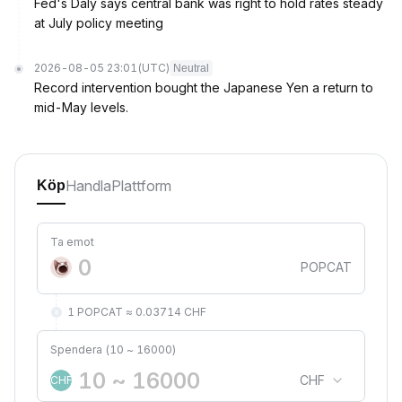
Fed's Daly says central bank was right to hold rates steady
at July policy meeting
2026-08-05 23:01
(UTC)
Neutral
Record intervention bought the Japanese Yen a return to
mid-May levels.
Handla
Plattform
Köp
Ta emot
POPCAT
1 POPCAT ≈ 0.03714 CHF
Spendera (10 ~ 16000)
CHF
CHF