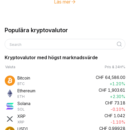
Läs mer
Populära kryptovalutor
Search
Kryptovalutor med högst marknadsvärde
Valuta
Pris & 24H%
CHF
64,586.00
Bitcoin
+1.20%
BTC
CHF
1,903.61
Ethereum
+2.30%
ETH
CHF
73.18
Solana
-0.10%
SOL
CHF
1.042
XRP
-1.10%
XRP
CHF
0.99928
USD1