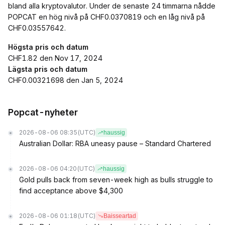
bland alla kryptovalutor. Under de senaste 24 timmarna nådde
POPCAT en hög nivå på CHF0.0370819 och en låg nivå på
CHF0.03557642.
Högsta pris och datum
CHF1.82 den Nov 17, 2024
Lägsta pris och datum
CHF0.00321698 den Jan 5, 2024
Popcat-nyheter
2026-08-06 08:35
(UTC)
haussig
Australian Dollar: RBA uneasy pause – Standard Chartered
2026-08-06 04:20
(UTC)
haussig
Gold pulls back from seven-week high as bulls struggle to
find acceptance above $4,300
2026-08-06 01:18
(UTC)
Baisseartad