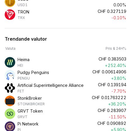
0.00%
USD1
CHF
0.327119
TRON
-0.10%
TRX
Trendande valutor
Valuta
Pris & 24H%
CHF
0.383503
Heima
+252.40%
HEI
CHF
0.00614906
Pudgy Penguins
+3.80%
PENGU
CHF
0.139194
Artificial Superintelligence Alliance
-7.70%
FET
CHF
0.01763222
StonkBroker
+36.20%
STONKBROKER
CHF
0.283907
GRVT Token
-11.50%
GRVT
CHF
0.090892
Pi Network
+5.90%
PI