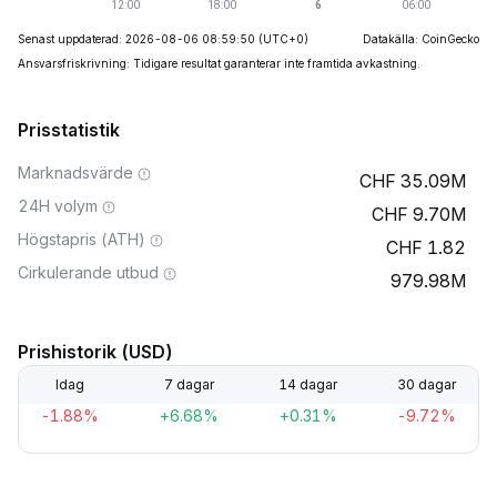
Senast uppdaterad: 2026-08-06 08:59:50
(UTC+0)
Datakälla: CoinGecko
Ansvarsfriskrivning: Tidigare resultat garanterar inte framtida avkastning.
Prisstatistik
Marknadsvärde
35.09M
24H volym
9.70M
Högstapris (ATH)
1.82
Cirkulerande utbud
979.98M
Prishistorik (USD)
Idag
7 dagar
14 dagar
30 dagar
-1.88%
+6.68%
+0.31%
-9.72%