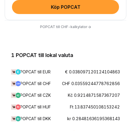
Köp POPCAT
→
POPCAT till CHF-kalkylator
1 POPCAT till lokal valuta
POPCAT till EUR
€ 0.038097120124104863
POPCAT till CHF
CHF 0.03559244778762856
POPCAT till CZK
Kč 0.9214871587367207
POPCAT till HUF
Ft 13.837450108153242
POPCAT till DKK
kr 0.28481636195368143