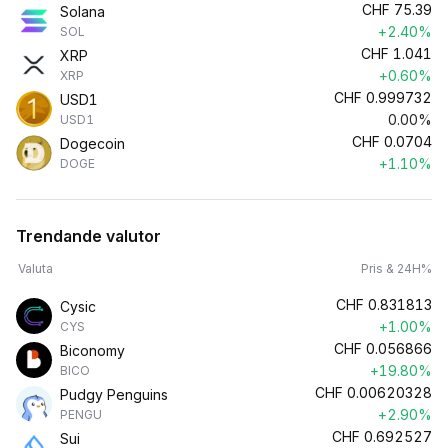
CHF
75.39
Solana
+2.40%
SOL
CHF
1.041
XRP
+0.60%
XRP
CHF
0.999732
USD1
0.00%
USD1
CHF
0.0704
Dogecoin
+1.10%
DOGE
Trendande valutor
Valuta
Pris & 24H%
CHF
0.831813
Cysic
+1.00%
CYS
CHF
0.056866
Biconomy
+19.80%
BICO
CHF
0.00620328
Pudgy Penguins
+2.90%
PENGU
CHF
0.692527
Sui