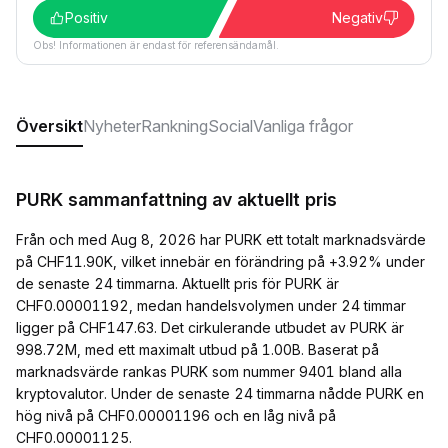
Positiv
Negativ
Obs! Informationen är endast för referensändamål.
Översikt
Nyheter
Rankning
Social
Vanliga frågor
PURK sammanfattning av aktuellt pris
Från och med Aug 8, 2026 har PURK ett totalt marknadsvärde
på CHF11.90K, vilket innebär en förändring på +3.92% under
de senaste 24 timmarna. Aktuellt pris för PURK är
CHF0.00001192, medan handelsvolymen under 24 timmar
ligger på CHF147.63. Det cirkulerande utbudet av PURK är
998.72M, med ett maximalt utbud på 1.00B. Baserat på
marknadsvärde rankas PURK som nummer 9401 bland alla
kryptovalutor. Under de senaste 24 timmarna nådde PURK en
hög nivå på CHF0.00001196 och en låg nivå på
CHF0.00001125.