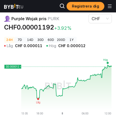
Registrera dig
Kryptopriser
Purple Wojak pris PURK
Purple Wojak pris
PURK
CHF
CHF0.00001192
+3.92%
24H
7D
14D
30D
60D
200D
1Y
Låg
CHF
0.000011
Hög
CHF
0.000012