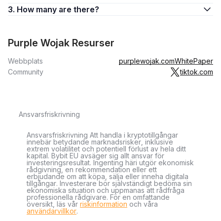
3. How many are there?
Purple Wojak Resurser
Webbplats
purplewojak.com
WhitePaper
Community
tiktok.com
Ansvarsfriskrivning
Ansvarsfriskrivning Att handla i kryptotillgångar
innebär betydande marknadsrisker, inklusive
extrem volatilitet och potentiell förlust av hela ditt
kapital. Bybit EU avsäger sig allt ansvar för
investeringsresultat. Ingenting häri utgör ekonomisk
rådgivning, en rekommendation eller ett
erbjudande om att köpa, sälja eller inneha digitala
tillgångar. Investerare bör självständigt bedöma sin
ekonomiska situation och uppmanas att rådfråga
professionella rådgivare. För en omfattande
översikt, läs vår
riskinformation
och våra
användarvillkor
.