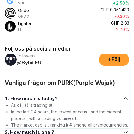
+2.50%
SUI
CHF
0.351439
Ondo
-0.30%
ONDO
CHF
2.33
Lighter
-2.70%
LIT
Följ oss på sociala medier
Followers
+
Följ
@Bybit EU
Vanliga frågor om PURK(Purple Wojak)
1. How much is today?
As of , () is trading at .
In the last 24 hours, the lowest price is , and the highest
price is , with a trading volume of .
The market cap is , ranking it # among all cryptocurrencies.
2. How much is one ?