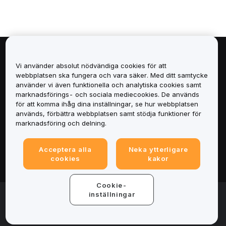
Om
Vi använder absolut nödvändiga cookies för att
webbplatsen ska fungera och vara säker. Med ditt samtycke
Tjänster
använder vi även funktionella och analytiska cookies samt
marknadsförings- och sociala mediecookies. De används
för att komma ihåg dina inställningar, se hur webbplatsen
Support
används, förbättra webbplatsen samt stödja funktioner för
marknadsföring och delning.
Produkter
Acceptera alla
Neka ytterligare
Juridiskt
cookies
kakor
Cookie-
© 2025-2026 Bybit.eu. Alla rättigheter förbehålls.
inställningar
Användarvillkor
|
Integritetsvillkor
|
Imprint
(Impressum)
|
Inställningscenter för cookies