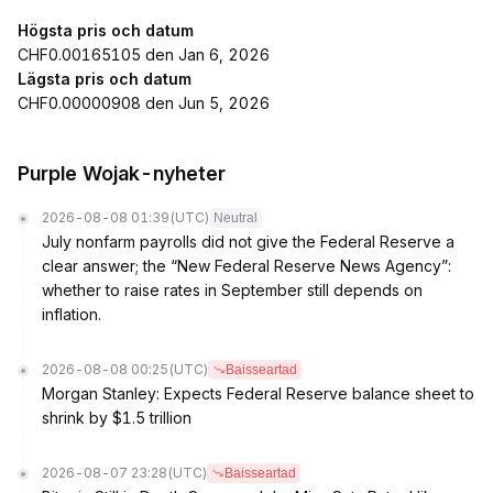
Högsta pris och datum
CHF0.00165105 den Jan 6, 2026
Lägsta pris och datum
CHF0.00000908 den Jun 5, 2026
Purple Wojak-nyheter
2026-08-08 01:39
(UTC)
Neutral
July nonfarm payrolls did not give the Federal Reserve a
clear answer; the “New Federal Reserve News Agency”:
whether to raise rates in September still depends on
inflation.
2026-08-08 00:25
(UTC)
Baisseartad
Morgan Stanley: Expects Federal Reserve balance sheet to
shrink by $1.5 trillion
2026-08-07 23:28
(UTC)
Baisseartad