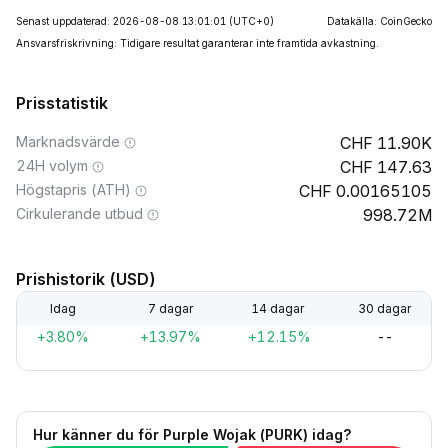
Senast uppdaterad: 2026-08-08 13:01:01
(UTC+0)
Datakälla: CoinGecko
Ansvarsfriskrivning: Tidigare resultat garanterar inte framtida avkastning.
Prisstatistik
Marknadsvärde
11.90K
24H volym
147.63
Högstapris (ATH)
0.00165105
Cirkulerande utbud
998.72M
Prishistorik (USD)
Idag
7 dagar
14 dagar
30 dagar
+3.80%
+13.97%
+12.15%
--
Hur känner du för Purple Wojak (PURK) idag?