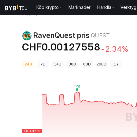
Köp krypto
Marknader
Handla
Verktyg
Kryptopriser
RavenQuest pris QUEST
RavenQuest pris
QUEST
CHF0.00127558
-2.34%
24H
7D
14D
30D
60D
200D
1Y