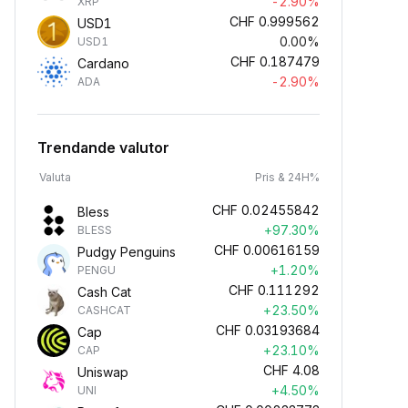
-2.90%
XRP
CHF
0.999562
USD1
0.00%
USD1
CHF
0.187479
Cardano
-2.90%
ADA
Trendande valutor
Valuta
Pris & 24H%
CHF
0.02455842
Bless
+97.30%
BLESS
CHF
0.00616159
Pudgy Penguins
+1.20%
PENGU
CHF
0.111292
Cash Cat
+23.50%
CASHCAT
CHF
0.03193684
Cap
+23.10%
CAP
CHF
4.08
Uniswap
+4.50%
UNI