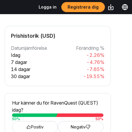
Registrera dig
Logga in
Prishistorik (USD)
Datumjämförelse
Förändring %
Idag
-2.26%
7 dagar
-4.76%
14 dagar
-7.65%
30 dagar
-19.55%
Hur känner du för RavenQuest (QUEST)
idag?
50
%
50
%
Positiv
Negativ