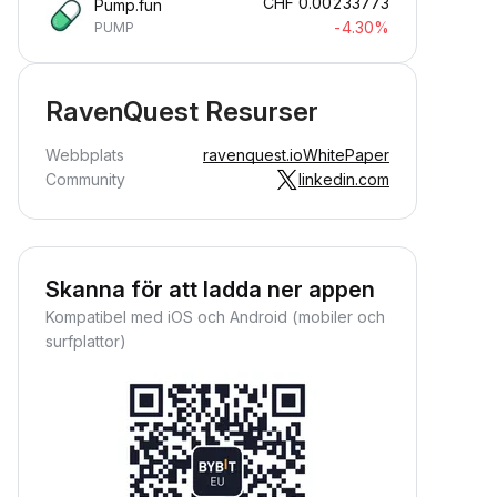
CHF
0.00233773
Pump.fun
-4.30%
PUMP
RavenQuest Resurser
Webbplats
ravenquest.io
WhitePaper
Community
linkedin.com
Skanna för att ladda ner appen
Kompatibel med iOS och Android (mobiler och
surfplattor)