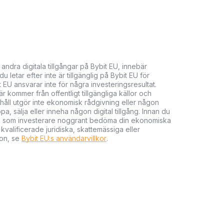
 andra digitala tillgångar på Bybit EU, innebär
 letar efter inte är tillgänglig på Bybit EU för
t EU ansvarar inte för några investeringsresultat.
 kommer från offentligt tillgängliga källor och
nehåll utgör inte ekonomisk rådgivning eller någon
 sälja eller inneha någon digital tillgång. Innan du
r du som investerare noggrant bedöma din ekonomiska
kvalificerade juridiska, skattemässiga eller
ion, se
Bybit EU:s användarvillkor
.