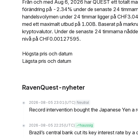
Från och med Aug 6, 2026 har QUEST ett totalt ma
förändring på -2.34% under de senaste 24 timmar
handelsvolymen under 24 timmar ligger på CHF3.04
med ett maximalt utbud på 1.00B. Baserat på mar
kryptovalutor. Under de senaste 24 timmarna nåd
nivå på CHF0.00127595.
Högsta pris och datum
Lägsta pris och datum
RavenQuest-nyheter
2026-08-05 23:01
(UTC)
Neutral
Record intervention bought the Japanese Yen a r
2026-08-05 22:25
(UTC)
haussig
Brazil’s central bank cut its key interest rate by a