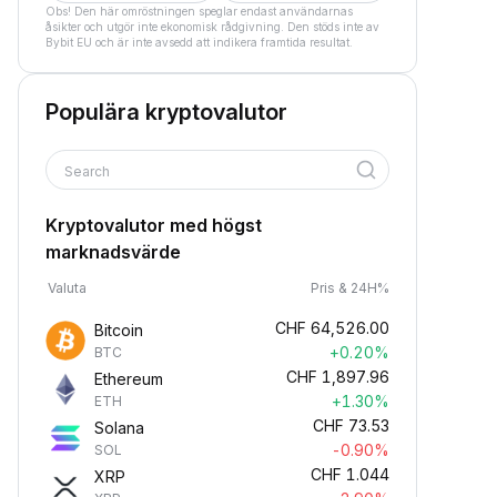
Obs! Den här omröstningen speglar endast användarnas
åsikter och utgör inte ekonomisk rådgivning. Den stöds inte av
Bybit EU och är inte avsedd att indikera framtida resultat.
Populära kryptovalutor
Search
Kryptovalutor med högst
marknadsvärde
Valuta
Pris & 24H%
CHF
64,526.00
Bitcoin
+0.20%
BTC
CHF
1,897.96
Ethereum
+1.30%
ETH
CHF
73.53
Solana
-0.90%
SOL
CHF
1.044
XRP