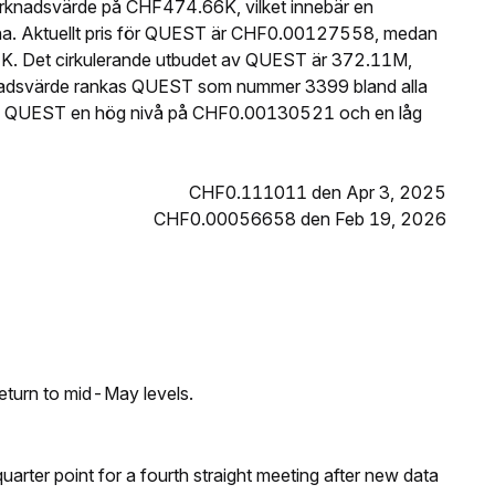
rknadsvärde på CHF474.66K, vilket innebär en
na. Aktuellt pris för QUEST är CHF0.00127558, medan
K. Det cirkulerande utbudet av QUEST är 372.11M,
knadsvärde rankas QUEST som nummer 3399 bland alla
de QUEST en hög nivå på CHF0.00130521 och en låg
CHF0.111011 den Apr 3, 2025
CHF0.00056658 den Feb 19, 2026
eturn to mid-May levels.
 quarter point for a fourth straight meeting after new data