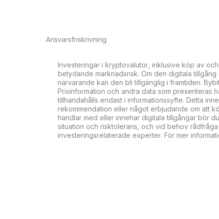
Ansvarsfriskrivning
Investeringar i kryptovalutor, inklusive köp av och
betydande marknadsrisk. Om den digitala tillgång du
närvarande kan den bli tillgänglig i framtiden. Bybi
Prisinformation och andra data som presenteras här
tillhandahålls endast i informationssyfte. Detta in
rekommendation eller något erbjudande om att köpa,
handlar med eller innehar digitala tillgångar bö
situation och risktolerans, och vid behov rådfråga 
investeringsrelaterade experter. För mer informat