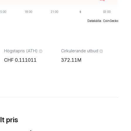
Datakälla: CoinGecko
Högstapris (ATH)
Cirkulerande utbud
0.111011
372.11M
t pris