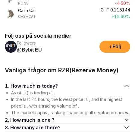
-4.50%
PONS
CHF
0.115144
Cash Cat
+15.60%
CASHCAT
Följ oss på sociala medier
Followers
+
Följ
@Bybit EU
Vanliga frågor om RZR(Rezerve Money)
1. How much is today?
As of , () is trading at .
In the last 24 hours, the lowest price is , and the highest
price is , with a trading volume of .
The market cap is , ranking it # among all cryptocurrencies.
2. How much is one ?
3. How many are there?