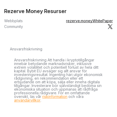
Rezerve Money Resurser
Webbplats
rezerve.money
WhitePaper
Community
Ansvarsfriskrivning
Ansvarsfriskrivning Att handla i kryptotillgångar
innebär betydande marknadsrisker, inklusive
extrem volatilitet och potentiell förlust av hela ditt
kapital. Bybit EU avsäger sig allt ansvar för
investeringsresultat. Ingenting häri utgör ekonomisk
rådgivning, en rekommendation eller ett
erbjudande om att köpa, sälja eller inneha digitala
tillgångar. Investerare bör självständigt bedöma sin
ekonomiska situation och uppmanas att rådfråga
professionella rådgivare. För en omfattande
översikt, läs vår
riskinformation
och våra
användarvillkor
.