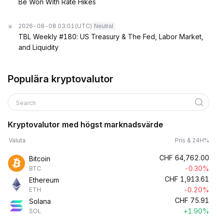
Be Won With Rate Hikes
2026-08-08 03:01
(UTC)
Neutral
TBL Weekly #180: US Treasury & The Fed, Labor Market,
and Liquidity
Populära kryptovalutor
Search
Kryptovalutor med högst marknadsvärde
Valuta
Pris & 24H%
CHF
64,762.00
Bitcoin
-0.30%
BTC
CHF
1,913.61
Ethereum
-0.20%
ETH
CHF
75.91
Solana
+1.90%
SOL