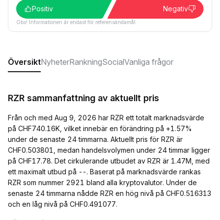
Positiv
Negativ
Obs! Informationen är endast för referensändamål.
Översikt
Nyheter
Rankning
Social
Vanliga frågor
RZR sammanfattning av aktuellt pris
Från och med Aug 9, 2026 har RZR ett totalt marknadsvärde
på CHF740.16K, vilket innebär en förändring på +1.57%
under de senaste 24 timmarna. Aktuellt pris för RZR är
CHF0.503801, medan handelsvolymen under 24 timmar ligger
på CHF17.78. Det cirkulerande utbudet av RZR är 1.47M, med
ett maximalt utbud på --. Baserat på marknadsvärde rankas
RZR som nummer 2921 bland alla kryptovalutor. Under de
senaste 24 timmarna nådde RZR en hög nivå på CHF0.516313
och en låg nivå på CHF0.491077.