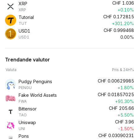
CHF
1.036
XRP
+0.10%
XRP
CHF
0.172815
Tutorial
+301.20%
TUT
CHF
0.999468
USD1
0.00%
USD1
Trendande valutor
Valuta
Pris & 24H%
CHF
0.00629985
Pudgy Penguins
+1.80%
PENGU
CHF
0.01857025
Fake World Assets
+91.30%
FWA
CHF
205.66
Bittensor
+5.50%
TAO
CHF
3.96
Uniswap
-1.50%
UNI
CHF
0.03090231
Pons