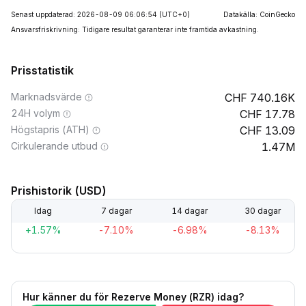
Senast uppdaterad: 2026-08-09 06:06:54
(UTC+0)
Datakälla: CoinGecko
Ansvarsfriskrivning: Tidigare resultat garanterar inte framtida avkastning.
Prisstatistik
Marknadsvärde
740.16K
24H volym
17.78
Högstapris (ATH)
13.09
Cirkulerande utbud
1.47M
Prishistorik (USD)
Idag
7 dagar
14 dagar
30 dagar
+1.57%
-7.10%
-6.98%
-8.13%
Hur känner du för Rezerve Money (RZR) idag?