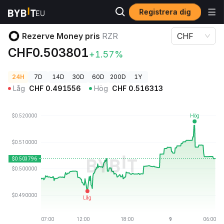
Registrera dig
Kryptopriser
Rezerve Money pris RZR
Rezerve Money pris
RZR
CHF
CHF0.503801
+1.57%
24H
7D
14D
30D
60D
200D
1Y
Låg
CHF
0.491556
Hög
CHF
0.516313