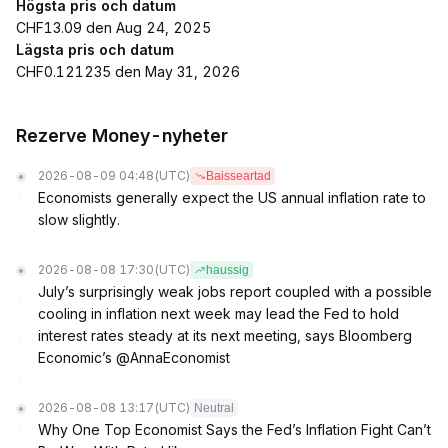
Högsta pris och datum
CHF13.09 den Aug 24, 2025
Lägsta pris och datum
CHF0.121235 den May 31, 2026
Rezerve Money-nyheter
2026-08-09 04:48
(UTC)
Baisseartad
Economists generally expect the US annual inflation rate to
slow slightly.
2026-08-08 17:30
(UTC)
haussig
July’s surprisingly weak jobs report coupled with a possible
cooling in inflation next week may lead the Fed to hold
interest rates steady at its next meeting, says Bloomberg
Economic’s @AnnaEconomist
2026-08-08 13:17
(UTC)
Neutral
Why One Top Economist Says the Fed’s Inflation Fight Can’t