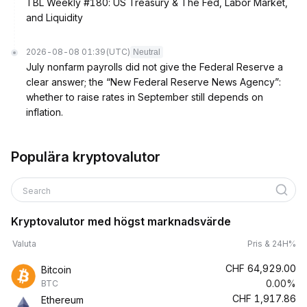
TBL Weekly #180: US Treasury & The Fed, Labor Market,
and Liquidity
2026-08-08 01:39
(UTC)
Neutral
July nonfarm payrolls did not give the Federal Reserve a
clear answer; the “New Federal Reserve News Agency”:
whether to raise rates in September still depends on
inflation.
Populära kryptovalutor
Search
Kryptovalutor med högst marknadsvärde
Valuta
Pris & 24H%
CHF
64,929.00
Bitcoin
0.00%
BTC
CHF
1,917.86
Ethereum