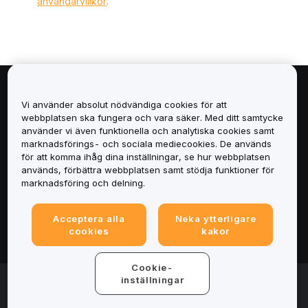
användarvillkor
.
Om
Vi använder absolut nödvändiga cookies för att
webbplatsen ska fungera och vara säker. Med ditt samtycke
Tjänster
använder vi även funktionella och analytiska cookies samt
marknadsförings- och sociala mediecookies. De används
för att komma ihåg dina inställningar, se hur webbplatsen
Support
används, förbättra webbplatsen samt stödja funktioner för
marknadsföring och delning.
Produkter
Acceptera alla
Neka ytterligare
Juridiskt
cookies
kakor
Cookie-
© 2025-2026 Bybit.eu. Alla rättigheter förbehålls.
inställningar
Användarvillkor
|
Integritetsvillkor
|
Imprint