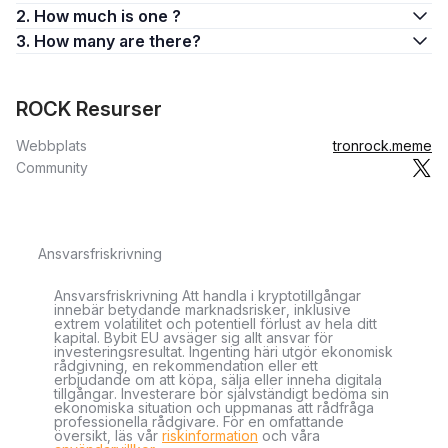
2. How much is one ?
3. How many are there?
ROCK Resurser
Webbplats
tronrock.meme
Community
Ansvarsfriskrivning
Ansvarsfriskrivning Att handla i kryptotillgångar
innebär betydande marknadsrisker, inklusive
extrem volatilitet och potentiell förlust av hela ditt
kapital. Bybit EU avsäger sig allt ansvar för
investeringsresultat. Ingenting häri utgör ekonomisk
rådgivning, en rekommendation eller ett
erbjudande om att köpa, sälja eller inneha digitala
tillgångar. Investerare bör självständigt bedöma sin
ekonomiska situation och uppmanas att rådfråga
professionella rådgivare. För en omfattande
översikt, läs vår
riskinformation
och våra