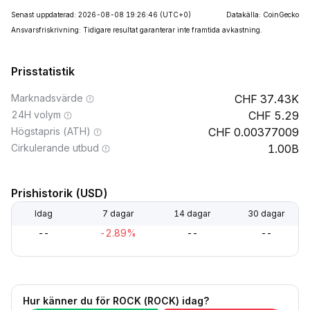
Senast uppdaterad: 2026-08-08 19:26:46
(UTC+0)
Datakälla: CoinGecko
Ansvarsfriskrivning: Tidigare resultat garanterar inte framtida avkastning.
Prisstatistik
Marknadsvärde
37.43K
24H volym
5.29
Högstapris (ATH)
0.00377009
Cirkulerande utbud
1.00B
Prishistorik (USD)
Idag
7 dagar
14 dagar
30 dagar
--
-2.89%
--
--
Hur känner du för ROCK (ROCK) idag?