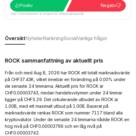
Positiv
Negativ
Obs! Informationen är endast för referensändamål.
Översikt
Nyheter
Rankning
Social
Vanliga frågor
ROCK sammanfattning av aktuellt pris
Från och med Aug 8, 2026 har ROCK ett totalt marknadsvärde
på CHF37.43K, vilket innebär en förändring på 0.00% under
de senaste 24 timmarna. Aktuellt pris för ROCK är
CHF0.00003743, medan handelsvolymen under 24 timmar
ligger på CHF5.29. Det cirkulerande utbudet av ROCK är
1.00B, med ett maximalt utbud på 1.00B. Baserat på
marknadsvärde rankas ROCK som nummer 7117 bland alla
kryptovalutor. Under de senaste 24 timmarna nådde ROCK en
hög nivå på CHF0.00003766 och en låg nivå på
CHF0.00003742.