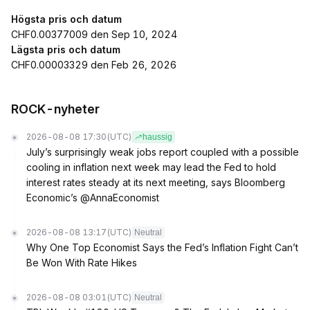
Högsta pris och datum
CHF0.00377009 den Sep 10, 2024
Lägsta pris och datum
CHF0.00003329 den Feb 26, 2026
ROCK-nyheter
2026-08-08 17:30
(UTC)
haussig
July’s surprisingly weak jobs report coupled with a possible
cooling in inflation next week may lead the Fed to hold
interest rates steady at its next meeting, says Bloomberg
Economic’s @AnnaEconomist
2026-08-08 13:17
(UTC)
Neutral
Why One Top Economist Says the Fed’s Inflation Fight Can’t
Be Won With Rate Hikes
2026-08-08 03:01
(UTC)
Neutral