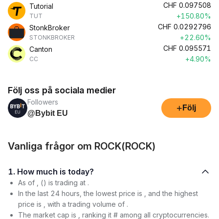
CHF
0.097508
Tutorial
+150.80%
TUT
CHF
0.0292796
StonkBroker
+22.60%
STONKBROKER
CHF
0.095571
Canton
+4.90%
CC
Följ oss på sociala medier
Followers
+
Följ
@Bybit EU
Vanliga frågor om ROCK(ROCK)
1. How much is today?
As of , () is trading at .
In the last 24 hours, the lowest price is , and the highest
price is , with a trading volume of .
The market cap is , ranking it # among all cryptocurrencies.