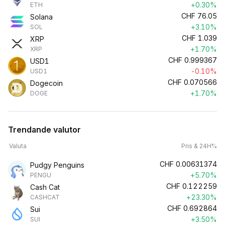
+0.30%
ETH
CHF
76.05
Solana
+3.10%
SOL
CHF
1.039
XRP
+1.70%
XRP
CHF
0.999367
USD1
-0.10%
USD1
CHF
0.070566
Dogecoin
+1.70%
DOGE
Trendande valutor
Valuta
Pris & 24H%
CHF
0.00631374
Pudgy Penguins
+5.70%
PENGU
CHF
0.122259
Cash Cat
+23.30%
CASHCAT
CHF
0.692864
Sui
+3.50%
SUI