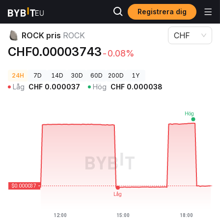
Registrera dig
Kryptopriser
ROCK pris ROCK
ROCK pris
ROCK
CHF
CHF0.00003743
-0.08%
24H
7D
14D
30D
60D
200D
1Y
Låg
CHF
0.000037
Hög
CHF
0.000038