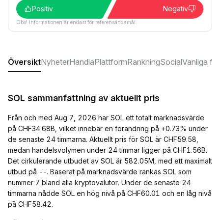
Positiv
Negativ
Obs! Informationen är endast för referensändamål.
Översikt
Nyheter
Handla
Plattform
Rankning
Social
Vanliga fr
SOL sammanfattning av aktuellt pris
Från och med Aug 7, 2026 har SOL ett totalt marknadsvärde
på CHF34.68B, vilket innebär en förändring på +0.73% under
de senaste 24 timmarna. Aktuellt pris för SOL är CHF59.58,
medan handelsvolymen under 24 timmar ligger på CHF1.56B.
Det cirkulerande utbudet av SOL är 582.05M, med ett maximalt
utbud på --. Baserat på marknadsvärde rankas SOL som
nummer 7 bland alla kryptovalutor. Under de senaste 24
timmarna nådde SOL en hög nivå på CHF60.01 och en låg nivå
på CHF58.42.