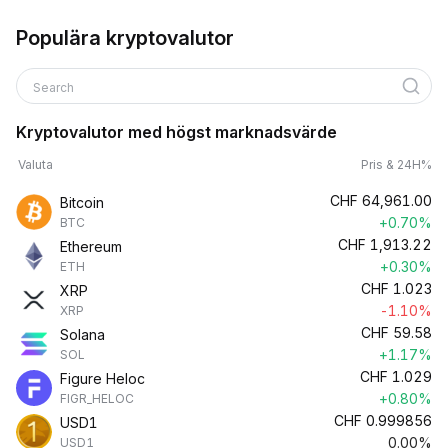
Populära kryptovalutor
Search
Kryptovalutor med högst marknadsvärde
Valuta
Pris & 24H%
CHF
64,961.00
Bitcoin
+0.70%
BTC
CHF
1,913.22
Ethereum
+0.30%
ETH
CHF
1.023
XRP
-1.10%
XRP
CHF
59.58
Solana
+1.17%
SOL
CHF
1.029
Figure Heloc
+0.80%
FIGR_HELOC
CHF
0.999856
USD1
0.00%
USD1