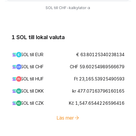
→
SOL till CHF-kalkylator
1 SOL till lokal valuta
SOL till EUR
€ 63.80125340238134
SOL till CHF
CHF 59.60254989566679
SOL till HUF
Ft 23,165.53925490593
SOL till DKK
kr 477.07163796160165
SOL till CZK
Kč 1,547.6544226596416
Läs mer