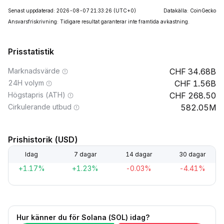
Senast uppdaterad: 2026-08-07 21:33:26
(UTC+0)
Datakälla: CoinGecko
Ansvarsfriskrivning: Tidigare resultat garanterar inte framtida avkastning.
Prisstatistik
Marknadsvärde
34.68B
24H volym
1.56B
Högstapris (ATH)
268.50
Cirkulerande utbud
582.05M
Prishistorik (USD)
Idag
7 dagar
14 dagar
30 dagar
+1.17%
+1.23%
-0.03%
-4.41%
Hur känner du för Solana (SOL) idag?