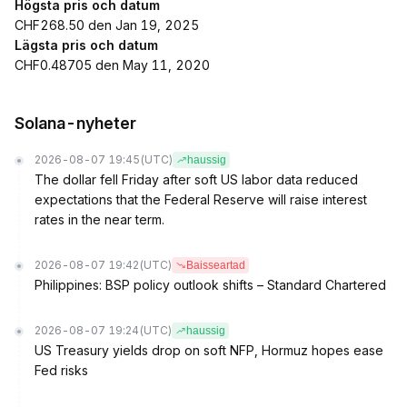
Högsta pris och datum
CHF268.50 den Jan 19, 2025
Lägsta pris och datum
CHF0.48705 den May 11, 2020
Solana-nyheter
2026-08-07 19:45
(UTC)
haussig
The dollar fell Friday after soft US labor data reduced
expectations that the Federal Reserve will raise interest
rates in the near term.
2026-08-07 19:42
(UTC)
Baisseartad
Philippines: BSP policy outlook shifts – Standard Chartered
2026-08-07 19:24
(UTC)
haussig
US Treasury yields drop on soft NFP, Hormuz hopes ease
Fed risks