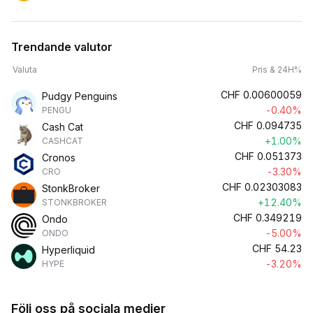
Trendande valutor
Valuta
Pris & 24H%
CHF
0.00600059
Pudgy Penguins
-0.40%
PENGU
CHF
0.094735
Cash Cat
+1.00%
CASHCAT
CHF
0.051373
Cronos
-3.30%
CRO
CHF
0.02303083
StonkBroker
+12.40%
STONKBROKER
CHF
0.349219
Ondo
-5.00%
ONDO
CHF
54.23
Hyperliquid
-3.20%
HYPE
Följ oss på sociala medier