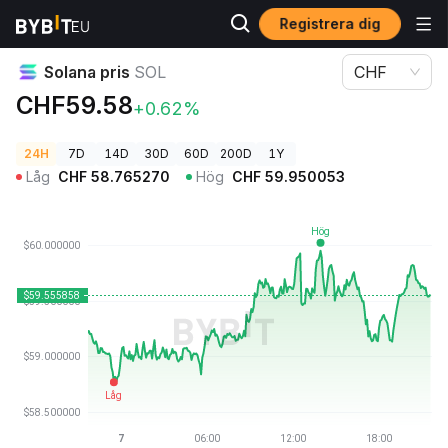
Registrera dig
Kryptopriser
Solana pris SOL
Solana pris
SOL
CHF
CHF59.58
+0.62%
24H
7D
14D
30D
60D
200D
1Y
Låg
CHF
58.765270
Hög
CHF
59.950053