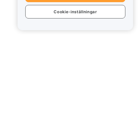
Cookie-inställningar
ter
Juridiskt
Policy för intressekonflikter
Sammanfattning av policyn
för depåförvaring och
administration
ESG-information
Crypto-Asset White Papers