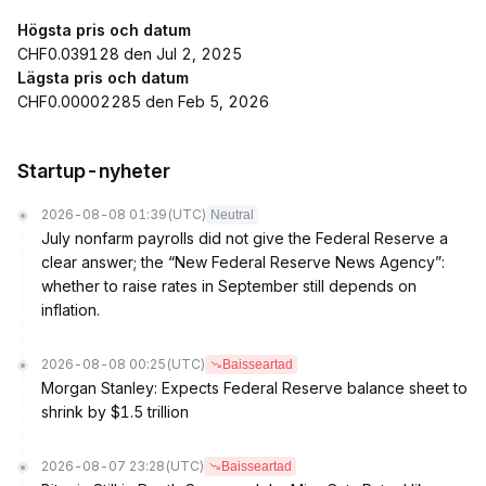
Högsta pris och datum
CHF0.039128 den Jul 2, 2025
Lägsta pris och datum
CHF0.00002285 den Feb 5, 2026
Startup-nyheter
2026-08-08 01:39
(UTC)
Neutral
July nonfarm payrolls did not give the Federal Reserve a
clear answer; the “New Federal Reserve News Agency”:
whether to raise rates in September still depends on
inflation.
2026-08-08 00:25
(UTC)
Baisseartad
Morgan Stanley: Expects Federal Reserve balance sheet to
shrink by $1.5 trillion
2026-08-07 23:28
(UTC)
Baisseartad