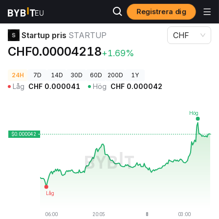
Registrera dig
Kryptopriser
Startup pris STARTUP
Startup pris
STARTUP
CHF
CHF0.00004218
+1.69%
24H
7D
14D
30D
60D
200D
1Y
Låg
CHF
0.000041
Hög
CHF
0.000042