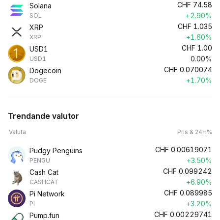
CHF
74.58
Solana
+2.90%
SOL
CHF
1.035
XRP
+1.60%
XRP
CHF
1.00
USD1
0.00%
USD1
CHF
0.070074
Dogecoin
+1.70%
DOGE
Trendande valutor
Valuta
Pris & 24H%
CHF
0.00619071
Pudgy Penguins
+3.50%
PENGU
CHF
0.099242
Cash Cat
+6.90%
CASHCAT
CHF
0.089985
Pi Network
+3.20%
PI
CHF
0.00229741
Pump.fun