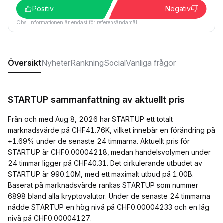
Positiv
Negativ
Obs! Informationen är endast för referensändamål.
Översikt
Nyheter
Rankning
Social
Vanliga frågor
STARTUP sammanfattning av aktuellt pris
Från och med Aug 8, 2026 har STARTUP ett totalt
marknadsvärde på CHF41.76K, vilket innebär en förändring på
+1.69% under de senaste 24 timmarna. Aktuellt pris för
STARTUP är CHF0.00004218, medan handelsvolymen under
24 timmar ligger på CHF40.31. Det cirkulerande utbudet av
STARTUP är 990.10M, med ett maximalt utbud på 1.00B.
Baserat på marknadsvärde rankas STARTUP som nummer
6898 bland alla kryptovalutor. Under de senaste 24 timmarna
nådde STARTUP en hög nivå på CHF0.00004233 och en låg
nivå på CHF0.00004127.