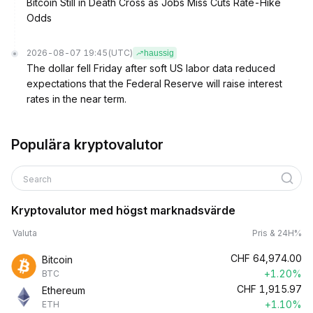
Bitcoin Still in Death Cross as Jobs Miss Cuts Rate-Hike
Odds
2026-08-07 19:45
(UTC)
haussig
The dollar fell Friday after soft US labor data reduced
expectations that the Federal Reserve will raise interest
rates in the near term.
Populära kryptovalutor
Search
Kryptovalutor med högst marknadsvärde
Valuta
Pris & 24H%
CHF
64,974.00
Bitcoin
+1.20%
BTC
CHF
1,915.97
Ethereum
+1.10%
ETH