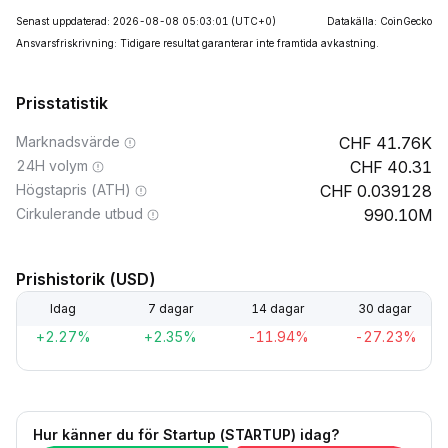
Senast uppdaterad: 2026-08-08 05:03:01
(UTC+0)
Datakälla: CoinGecko
Ansvarsfriskrivning: Tidigare resultat garanterar inte framtida avkastning.
Prisstatistik
Marknadsvärde
41.76K
24H volym
40.31
Högstapris (ATH)
0.039128
Cirkulerande utbud
990.10M
Prishistorik (USD)
Idag
7 dagar
14 dagar
30 dagar
+2.27%
+2.35%
-11.94%
-27.23%
Hur känner du för Startup (STARTUP) idag?