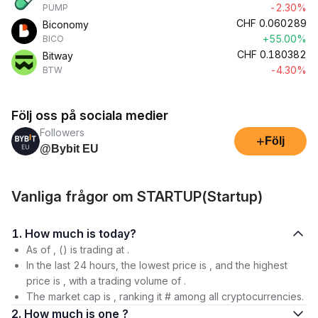
-2.30%
PUMP
CHF
0.060289
Biconomy
+55.00%
BICO
CHF
0.180382
Bitway
-4.30%
BTW
Följ oss på sociala medier
Followers
+
Följ
@Bybit EU
Vanliga frågor om STARTUP(Startup)
1. How much is today?
As of , () is trading at .
In the last 24 hours, the lowest price is , and the highest
price is , with a trading volume of .
The market cap is , ranking it # among all cryptocurrencies.
2. How much is one ?