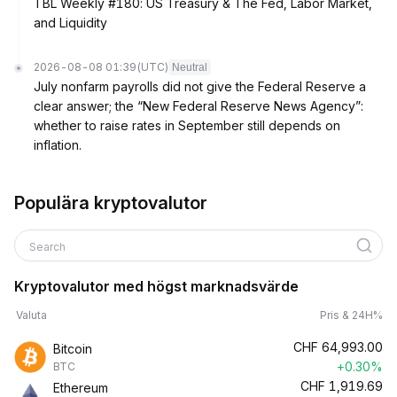
TBL Weekly #180: US Treasury & The Fed, Labor Market,
and Liquidity
2026-08-08 01:39
(UTC)
Neutral
July nonfarm payrolls did not give the Federal Reserve a
clear answer; the “New Federal Reserve News Agency”:
whether to raise rates in September still depends on
inflation.
Populära kryptovalutor
Search
Kryptovalutor med högst marknadsvärde
Valuta
Pris & 24H%
CHF
64,993.00
Bitcoin
+0.30%
BTC
CHF
1,919.69
Ethereum