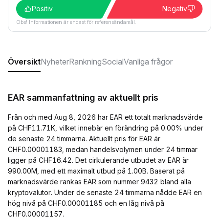
Positiv
Negativ
Obs! Informationen är endast för referensändamål.
Översikt
Nyheter
Rankning
Social
Vanliga frågor
EAR sammanfattning av aktuellt pris
Från och med Aug 8, 2026 har EAR ett totalt marknadsvärde
på CHF11.71K, vilket innebär en förändring på 0.00% under
de senaste 24 timmarna. Aktuellt pris för EAR är
CHF0.00001183, medan handelsvolymen under 24 timmar
ligger på CHF16.42. Det cirkulerande utbudet av EAR är
990.00M, med ett maximalt utbud på 1.00B. Baserat på
marknadsvärde rankas EAR som nummer 9432 bland alla
kryptovalutor. Under de senaste 24 timmarna nådde EAR en
hög nivå på CHF0.00001185 och en låg nivå på
CHF0.00001157.