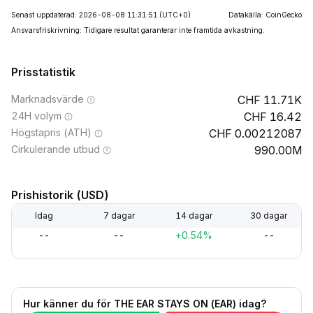
Senast uppdaterad: 2026-08-08 11:31:51
(UTC+0)
Datakälla: CoinGecko
Ansvarsfriskrivning: Tidigare resultat garanterar inte framtida avkastning.
Prisstatistik
Marknadsvärde
11.71K
24H volym
16.42
Högstapris (ATH)
0.00212087
Cirkulerande utbud
990.00M
Prishistorik (USD)
Idag
7 dagar
14 dagar
30 dagar
--
--
+0.54%
--
Hur känner du för THE EAR STAYS ON (EAR) idag?