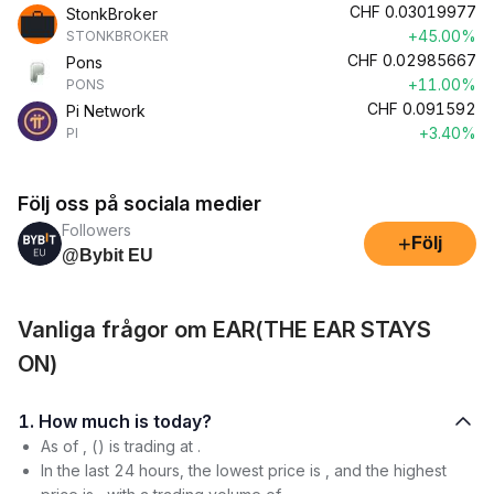
CHF
0.03019977
StonkBroker
+45.00%
STONKBROKER
CHF
0.02985667
Pons
+11.00%
PONS
CHF
0.091592
Pi Network
+3.40%
PI
Följ oss på sociala medier
Followers
+
Följ
@Bybit EU
Vanliga frågor om EAR(THE EAR STAYS
ON)
1. How much is today?
As of , () is trading at .
In the last 24 hours, the lowest price is , and the highest