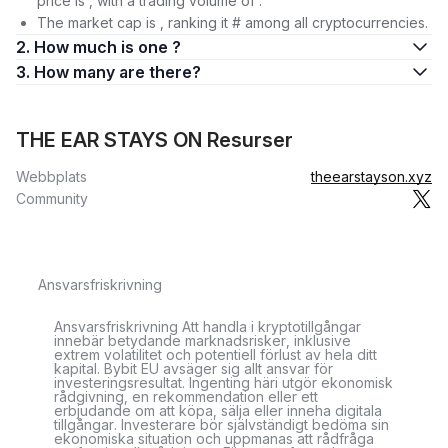
price is , with a trading volume of .
The market cap is , ranking it # among all cryptocurrencies.
2. How much is one ?
3. How many are there?
THE EAR STAYS ON Resurser
Webbplats
theearstayson.xyz
Community
Ansvarsfriskrivning
Ansvarsfriskrivning Att handla i kryptotillgångar
innebär betydande marknadsrisker, inklusive
extrem volatilitet och potentiell förlust av hela ditt
kapital. Bybit EU avsäger sig allt ansvar för
investeringsresultat. Ingenting häri utgör ekonomisk
rådgivning, en rekommendation eller ett
erbjudande om att köpa, sälja eller inneha digitala
tillgångar. Investerare bör självständigt bedöma sin
ekonomiska situation och uppmanas att rådfråga