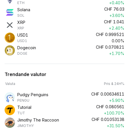
+0.40%
ETH
CHF
76.03
Solana
+3.60%
SOL
CHF
1.041
XRP
+2.40%
XRP
CHF
0.999521
USD1
0.00%
USD1
CHF
0.070821
Dogecoin
+1.70%
DOGE
Trendande valutor
Valuta
Pris & 24H%
CHF
0.00634611
Pudgy Penguins
+5.90%
PENGU
CHF
0.080561
Tutorial
+100.70%
TUT
CHF
0.01053138
Jimothy The Raccoon
+31.50%
JIMOTHY