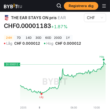
Registrera dig
Kryptopriser
THE EAR STAYS ON pris EAR
THE EAR STAYS ON pris
EAR
CHF
CHF0.00001183
+1.87%
24H
7D
14D
30D
60D
200D
1Y
Låg
CHF
0.000012
Hög
CHF
0.000012