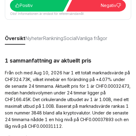
Positiv
Negativ
Obs! Informationen är endast för referensändamål.
Översikt
Nyheter
Rankning
Social
Vanliga frågor
1 sammanfattning av aktuellt pris
Från och med Aug 10, 2026 har 1 ett totalt marknadsvärde på
CHF324.73K, vilket innebär en förändring på +4.07% under
de senaste 24 timmarna. Aktuellt pris för 1 är CHF0.00032473,
medan handelsvolymen under 24 timmar ligger på
CHF166.45K. Det cirkulerande utbudet av 1 är 1.00B, med ett
maximalt utbud på 1.00B. Baserat på marknadsvärde rankas 1
som nummer 3848 bland alla kryptovalutor. Under de senaste
24 timmarna nådde 1 en hög nivå på CHF0.00037893 och en
låg nivå på CHF0.00031112.