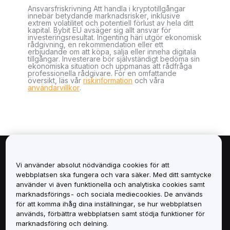
Ansvarsfriskrivning Att handla i kryptotillgångar
innebär betydande marknadsrisker, inklusive
extrem volatilitet och potentiell förlust av hela ditt
kapital. Bybit EU avsäger sig allt ansvar för
investeringsresultat. Ingenting häri utgör ekonomisk
rådgivning, en rekommendation eller ett
erbjudande om att köpa, sälja eller inneha digitala
tillgångar. Investerare bör självständigt bedöma sin
ekonomiska situation och uppmanas att rådfråga
professionella rådgivare. För en omfattande
översikt, läs vår
riskinformation
och våra
användarvillkor
.
Om
Vi använder absolut nödvändiga cookies för att
webbplatsen ska fungera och vara säker. Med ditt samtycke
Tjänster
använder vi även funktionella och analytiska cookies samt
marknadsförings- och sociala mediecookies. De används
för att komma ihåg dina inställningar, se hur webbplatsen
Support
används, förbättra webbplatsen samt stödja funktioner för
marknadsföring och delning.