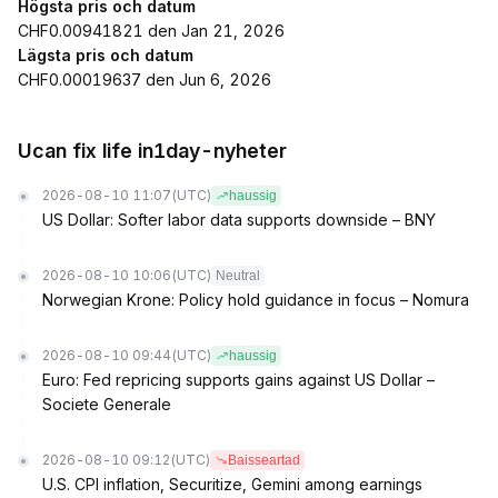
Högsta pris och datum
CHF0.00941821 den Jan 21, 2026
Lägsta pris och datum
CHF0.00019637 den Jun 6, 2026
Ucan fix life in1day-nyheter
2026-08-10 11:07
(UTC)
haussig
US Dollar: Softer labor data supports downside – BNY
2026-08-10 10:06
(UTC)
Neutral
Norwegian Krone: Policy hold guidance in focus – Nomura
2026-08-10 09:44
(UTC)
haussig
Euro: Fed repricing supports gains against US Dollar –
Societe Generale
2026-08-10 09:12
(UTC)
Baisseartad
U.S. CPI inflation, Securitize, Gemini among earnings