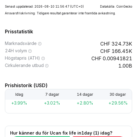
Senast uppdaterad: 2026-08-10 11:56:47
(UTC+0)
Datakälla: CoinGecko
Ansvarsfriskrivning: Tidigare resultat garanterar inte framtida avkastning.
Prisstatistik
Marknadsvärde
324.73K
24H volym
166.45K
Högstapris (ATH)
0.00941821
Cirkulerande utbud
1.00B
Prishistorik (USD)
Idag
7 dagar
14 dagar
30 dagar
+3.99%
+3.02%
+2.80%
+29.56%
Hur känner du för Ucan fix life in1day (1) idag?