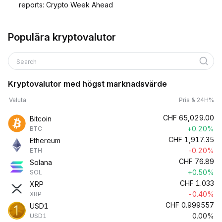
reports: Crypto Week Ahead
Populära kryptovalutor
Search
Kryptovalutor med högst marknadsvärde
Valuta
Pris & 24H%
CHF
65,029.00
Bitcoin
+0.20%
BTC
CHF
1,917.35
Ethereum
-0.20%
ETH
CHF
76.89
Solana
+0.50%
SOL
CHF
1.033
XRP
-0.40%
XRP
CHF
0.999557
USD1
0.00%
USD1