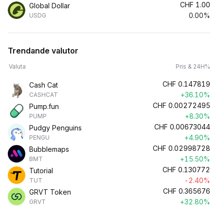
CHF
1.00
Global Dollar
0.00%
USDG
Trendande valutor
Valuta
Pris & 24H%
CHF
0.147819
Cash Cat
+36.10%
CASHCAT
CHF
0.00272495
Pump.fun
+8.30%
PUMP
CHF
0.00673044
Pudgy Penguins
+4.90%
PENGU
CHF
0.02998728
Bubblemaps
+15.50%
BMT
CHF
0.130772
Tutorial
-2.40%
TUT
CHF
0.365676
GRVT Token
+32.80%
GRVT