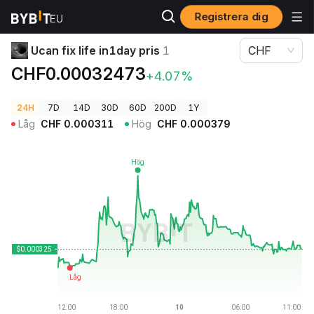
Registrera dig
Kryptopriser
Ucan fix life in1day pris 1
Ucan fix life in1day pris
1
CHF
CHF0.00032473
+4.07%
24H
7D
14D
30D
60D
200D
1Y
Låg
CHF
0.000311
Hög
CHF
0.000379