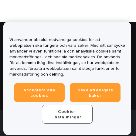
Om
Vi använder absolut nödvändiga cookies för att
webbplatsen ska fungera och vara säker. Med ditt samtycke
Tjänster
använder vi även funktionella och analytiska cookies samt
marknadsförings- och sociala mediecookies. De används
för att komma ihåg dina inställningar, se hur webbplatsen
Support
används, förbättra webbplatsen samt stödja funktioner för
marknadsföring och delning.
Produkter
Acceptera alla
Neka ytterligare
Juridiskt
cookies
kakor
Cookie-
© 2025-2026 Bybit.eu. Alla rättigheter förbehålls.
inställningar
Användarvillkor
|
Integritetsvillkor
|
Imprint
(Impressum)
|
Inställningscenter för cookies