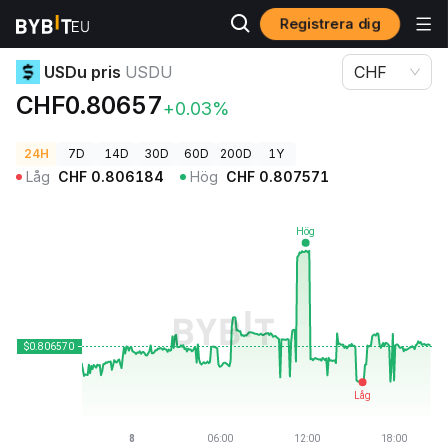
Registrera dig
Kryptopriser
USDu pris USDU
USDu pris
USDU
CHF
CHF0.80657
+0.03%
24H
7D
14D
30D
60D
200D
1Y
Låg
CHF
0.806184
Hög
CHF
0.807571