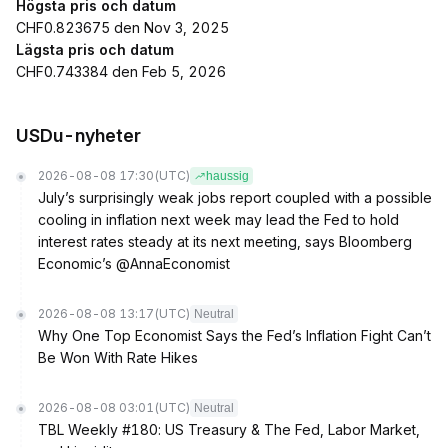
Högsta pris och datum
CHF0.823675 den Nov 3, 2025
Lägsta pris och datum
CHF0.743384 den Feb 5, 2026
USDu-nyheter
2026-08-08 17:30
(UTC)
haussig
July’s surprisingly weak jobs report coupled with a possible
cooling in inflation next week may lead the Fed to hold
interest rates steady at its next meeting, says Bloomberg
Economic’s @AnnaEconomist
2026-08-08 13:17
(UTC)
Neutral
Why One Top Economist Says the Fed’s Inflation Fight Can’t
Be Won With Rate Hikes
2026-08-08 03:01
(UTC)
Neutral
TBL Weekly #180: US Treasury & The Fed, Labor Market,