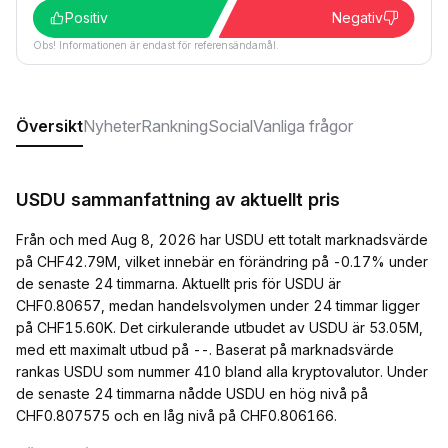
Positiv
Negativ
Obs! Informationen är endast för referensändamål.
Översikt
Nyheter
Rankning
Social
Vanliga frågor
USDU sammanfattning av aktuellt pris
Från och med Aug 8, 2026 har USDU ett totalt marknadsvärde
på CHF42.79M, vilket innebär en förändring på -0.17% under
de senaste 24 timmarna. Aktuellt pris för USDU är
CHF0.80657, medan handelsvolymen under 24 timmar ligger
på CHF15.60K. Det cirkulerande utbudet av USDU är 53.05M,
med ett maximalt utbud på --. Baserat på marknadsvärde
rankas USDU som nummer 410 bland alla kryptovalutor. Under
de senaste 24 timmarna nådde USDU en hög nivå på
CHF0.807575 och en låg nivå på CHF0.806166.