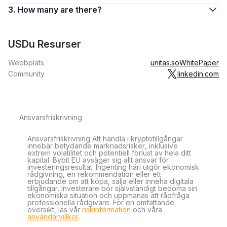
3. How many are there?
USDu Resurser
Webbplats
unitas.so
WhitePaper
Community
linkedin.com
Ansvarsfriskrivning
Ansvarsfriskrivning Att handla i kryptotillgångar
innebär betydande marknadsrisker, inklusive
extrem volatilitet och potentiell förlust av hela ditt
kapital. Bybit EU avsäger sig allt ansvar för
investeringsresultat. Ingenting häri utgör ekonomisk
rådgivning, en rekommendation eller ett
erbjudande om att köpa, sälja eller inneha digitala
tillgångar. Investerare bör självständigt bedöma sin
ekonomiska situation och uppmanas att rådfråga
professionella rådgivare. För en omfattande
översikt, läs vår
riskinformation
och våra
användarvillkor
.