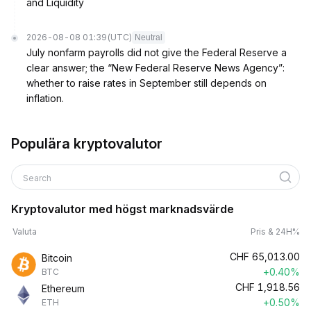
and Liquidity
2026-08-08 01:39
(UTC)
Neutral
July nonfarm payrolls did not give the Federal Reserve a
clear answer; the “New Federal Reserve News Agency”:
whether to raise rates in September still depends on
inflation.
Populära kryptovalutor
Search
Kryptovalutor med högst marknadsvärde
Valuta
Pris & 24H%
CHF
65,013.00
Bitcoin
+0.40%
BTC
CHF
1,918.56
Ethereum
+0.50%
ETH