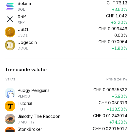
CHF
76.13
Solana
+3.60%
SOL
CHF
1.042
XRP
+2.20%
XRP
CHF
0.999446
USD1
0.00%
USD1
CHF
0.070964
Dogecoin
+1.80%
DOGE
Trendande valutor
Valuta
Pris & 24H%
CHF
0.00635532
Pudgy Penguins
+5.90%
PENGU
CHF
0.080319
Tutorial
+113.50%
TUT
CHF
0.01243014
Jimothy The Raccoon
+74.30%
JIMOTHY
CHF
0.02915017
StonkBroker