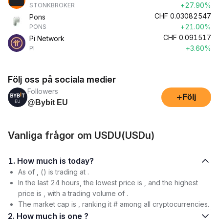
+27.90%
STONKBROKER
CHF
0.03082547
Pons
+21.00%
PONS
CHF
0.091517
Pi Network
+3.60%
PI
Följ oss på sociala medier
Followers
+
Följ
@Bybit EU
Vanliga frågor om USDU(USDu)
1. How much is today?
As of , () is trading at .
In the last 24 hours, the lowest price is , and the highest
price is , with a trading volume of .
The market cap is , ranking it # among all cryptocurrencies.
2. How much is one ?