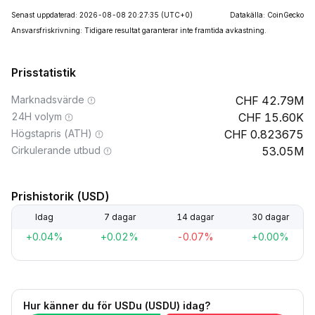
Senast uppdaterad: 2026-08-08 20:27:35
(UTC+0)
Datakälla: CoinGecko
Ansvarsfriskrivning: Tidigare resultat garanterar inte framtida avkastning.
Prisstatistik
Marknadsvärde
42.79M
24H volym
15.60K
Högstapris (ATH)
0.823675
Cirkulerande utbud
53.05M
Prishistorik (USD)
Idag
7 dagar
14 dagar
30 dagar
+0.04%
+0.02%
-0.07%
+0.00%
Hur känner du för USDu (USDU) idag?