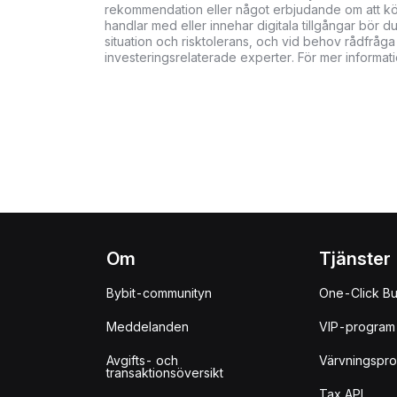
rekommendation eller något erbjudande om att köpa,
handlar med eller innehar digitala tillgångar bö
situation och risktolerans, och vid behov rådfråga 
investeringsrelaterade experter. För mer informat
Om
Tjänster
Bybit-communityn
One-Click B
Meddelanden
VIP-program
Avgifts- och
Värvningspr
transaktionsöversikt
Tax API