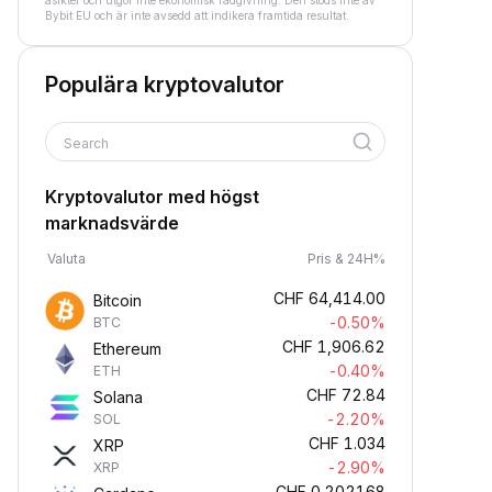
åsikter och utgör inte ekonomisk rådgivning. Den stöds inte av
Bybit EU och är inte avsedd att indikera framtida resultat.
Populära kryptovalutor
Search
Kryptovalutor med högst
marknadsvärde
Valuta
Pris & 24H%
CHF
64,414.00
Bitcoin
-0.50%
BTC
CHF
1,906.62
Ethereum
-0.40%
ETH
CHF
72.84
Solana
-2.20%
SOL
CHF
1.034
XRP
-2.90%
XRP
CHF
0.202168