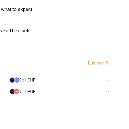
s what to expect
s Fed hike bets
Läs mer
X till CHF
--
X till HUF
--