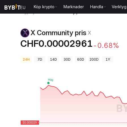
Köp krypto
Marknader
Handla
Verktyg
Kryptopriser
X Community pris X
X Community pris
X
CHF0.00002961
-0.68%
24H
7D
14D
30D
60D
200D
1Y