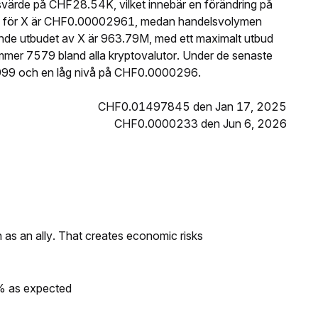
svärde på CHF28.54K, vilket innebär en förändring på
ris för X är CHF0.00002961, medan handelsvolymen
ande utbudet av X är 963.79M, med ett maximalt utbud
mer 7579 bland alla kryptovalutor. Under de senaste
99 och en låg nivå på CHF0.0000296.
CHF0.01497845 den Jan 17, 2025
CHF0.0000233 den Jun 6, 2026
as an ally. That creates economic risks
0% as expected