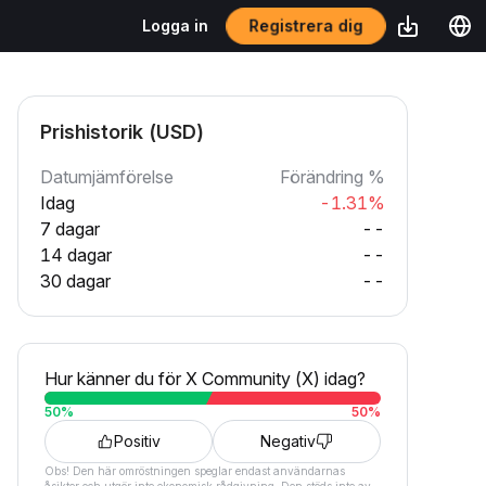
Registrera dig
Logga in
Prishistorik (USD)
Datumjämförelse
Förändring %
Idag
-1.31%
7 dagar
--
14 dagar
--
30 dagar
--
Hur känner du för X Community (X) idag?
50
%
50
%
Positiv
Negativ
Obs! Den här omröstningen speglar endast användarnas