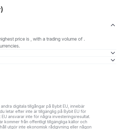
)
highest price is , with a trading volume of .
urrencies.
 andra digitala tillgångar på Bybit EU, innebär
 letar efter inte är tillgänglig på Bybit EU för
t EU ansvarar inte för några investeringsresultat.
 kommer från offentligt tillgängliga källor och
nehåll utgör inte ekonomisk rådgivning eller någon