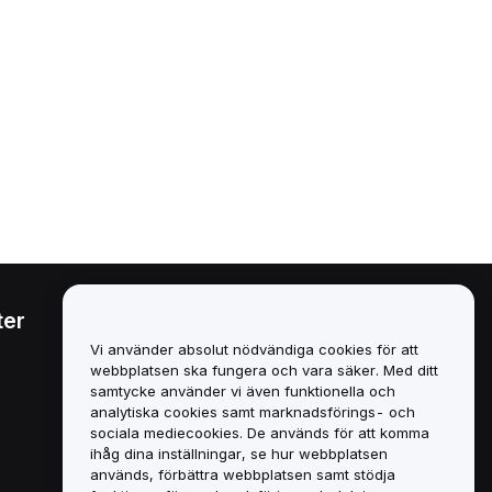
ter
Juridiskt
Vi använder absolut nödvändiga cookies för att
Policy för intressekonflikter
webbplatsen ska fungera och vara säker. Med ditt
samtycke använder vi även funktionella och
Sammanfattning av policyn
analytiska cookies samt marknadsförings- och
för depåförvaring och
sociala mediecookies. De används för att komma
administration
ihåg dina inställningar, se hur webbplatsen
används, förbättra webbplatsen samt stödja
ESG-information