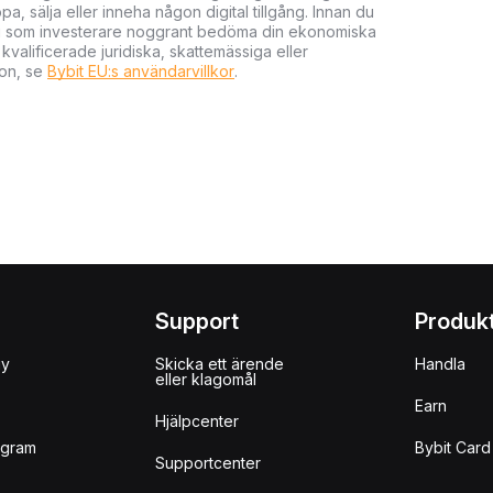
 sälja eller inneha någon digital tillgång. Innan du
r du som investerare noggrant bedöma din ekonomiska
kvalificerade juridiska, skattemässiga eller
ion, se
Bybit EU:s användarvillkor
.
Support
Produk
uy
Skicka ett ärende
Handla
eller klagomål
Earn
Hjälpcenter
ogram
Bybit Card
Supportcenter