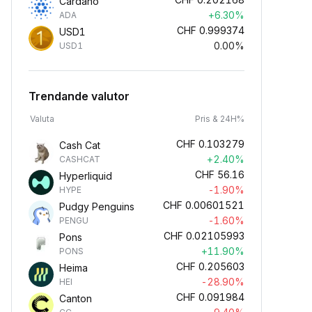
Cardano
+6.30%
ADA
CHF
0.999374
USD1
0.00%
USD1
Trendande valutor
Valuta
Pris & 24H%
CHF
0.103279
Cash Cat
+2.40%
CASHCAT
CHF
56.16
Hyperliquid
-1.90%
HYPE
CHF
0.00601521
Pudgy Penguins
-1.60%
PENGU
CHF
0.02105993
Pons
+11.90%
PONS
CHF
0.205603
Heima
-28.90%
HEI
CHF
0.091984
Canton