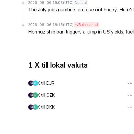
2026-08-06 19:03
(UTC)
Neutral
The July jobs numbers are due out Friday. Here'
2026-08-06 18:15
(UTC)
Baisseartad
Hormuz ship ban triggers a jump in US yields, fuel
1 X till lokal valuta
X till EUR
--
X till CZK
--
X till DKK
--