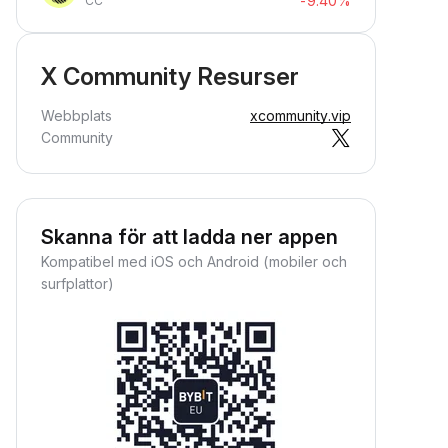
-9.40%
CC
X Community Resurser
Webbplats
xcommunity.vip
Community
Skanna för att ladda ner appen
Kompatibel med iOS och Android (mobiler och
surfplattor)