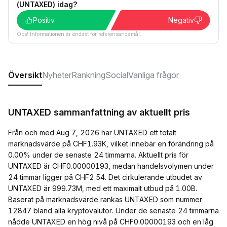
(UNTAXED) idag?
Positiv
Negativ
Obs! Informationen är endast för referensändamål.
Översikt
Nyheter
Rankning
Social
Vanliga frågor
UNTAXED sammanfattning av aktuellt pris
Från och med Aug 7, 2026 har UNTAXED ett totalt
marknadsvärde på CHF1.93K, vilket innebär en förändring på
0.00% under de senaste 24 timmarna. Aktuellt pris för
UNTAXED är CHF0.00000193, medan handelsvolymen under
24 timmar ligger på CHF2.54. Det cirkulerande utbudet av
UNTAXED är 999.73M, med ett maximalt utbud på 1.00B.
Baserat på marknadsvärde rankas UNTAXED som nummer
12847 bland alla kryptovalutor. Under de senaste 24 timmarna
nådde UNTAXED en hög nivå på CHF0.00000193 och en låg