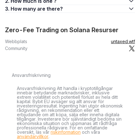
2. How much is one ?
3. How many are there?
Zero-Fee Trading on Solana Resurser
Webbplats
untaxed.wtf
Community
Ansvarsfriskrivning
Ansvarsfriskrivning Att handla i kryptotillgångar
innebär betydande marknadsrisker, inklusive
extrem volatilitet och potentiell förlust av hela ditt
kapital. Bybit EU avsäger sig allt ansvar för
investeringsresultat. Ingenting häri utgör ekonomisk
rådgivning, en rekommendation eller ett
erbjudande om att köpa, sälja eller inneha digitala
tillgångar. Investerare bör självständigt bedöma sin
ekonomiska situation och uppmanas att rådfråga
professionella rådgivare. För en omfattande
översikt, läs vår
riskinformation
och våra
användarvillkor
.