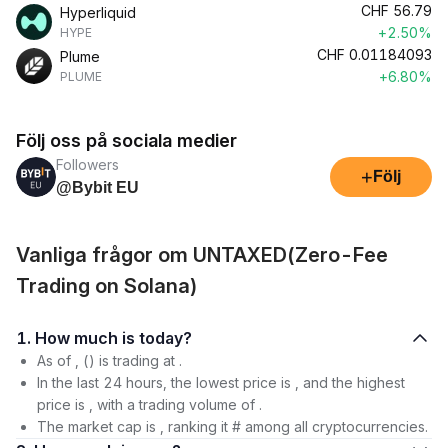
CHF
56.79
Hyperliquid
+2.50%
HYPE
CHF
0.01184093
Plume
+6.80%
PLUME
Följ oss på sociala medier
Followers
+
Följ
@Bybit EU
Vanliga frågor om UNTAXED(Zero-Fee
Trading on Solana)
1. How much is today?
As of , () is trading at .
In the last 24 hours, the lowest price is , and the highest
price is , with a trading volume of .
The market cap is , ranking it # among all cryptocurrencies.