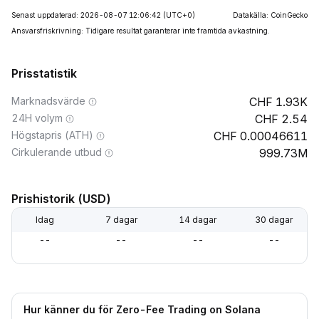
Senast uppdaterad: 2026-08-07 12:06:42
(UTC+0)
Datakälla: CoinGecko
Ansvarsfriskrivning: Tidigare resultat garanterar inte framtida avkastning.
Prisstatistik
Marknadsvärde
1.93K
24H volym
2.54
Högstapris (ATH)
0.00046611
Cirkulerande utbud
999.73M
Prishistorik (USD)
Idag
7 dagar
14 dagar
30 dagar
--
--
--
--
Hur känner du för Zero-Fee Trading on Solana