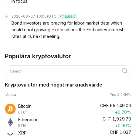
in focus
2026-08-07 10:05
(UTC)
haussig
Bond investors are bracing for labor market data which
could cool growing expectations the Fed raises interest
rates at its next meeting.
Populära kryptovalutor
Search
Kryptovalutor med högst marknadsvärde
Valuta
Pris & 24H%
CHF
65,149.00
Bitcoin
+0.70%
BTC
CHF
1,929.70
Ethereum
+0.90%
ETH
CHF
1.037
XRP