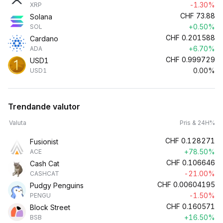
-1.30%
XRP
CHF
73.88
Solana
+0.50%
SOL
CHF
0.201588
Cardano
+6.70%
ADA
CHF
0.999729
USD1
0.00%
USD1
Trendande valutor
Valuta
Pris & 24H%
CHF
0.128271
Fusionist
+78.50%
ACE
CHF
0.106646
Cash Cat
-21.00%
CASHCAT
CHF
0.00604195
Pudgy Penguins
-1.50%
PENGU
CHF
0.160571
Block Street
+16.50%
BSB