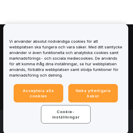
Om
Vi använder absolut nödvändiga cookies för att
webbplatsen ska fungera och vara säker. Med ditt samtycke
Tjänster
använder vi även funktionella och analytiska cookies samt
marknadsförings- och sociala mediecookies. De används
för att komma ihåg dina inställningar, se hur webbplatsen
Support
används, förbättra webbplatsen samt stödja funktioner för
marknadsföring och delning.
Produkter
Acceptera alla
Neka ytterligare
Juridiskt
cookies
kakor
Cookie-
© 2025-2026 Bybit.eu. All rights reserved.
inställningar
Användarvillkor
|
Integritetsvillkor
|
Imprint
(Impressum)
|
Inställningscenter för cookies