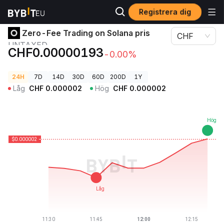
Registrera dig
Kryptopriser
Zero-Fee Trading on Solana pris UNTAXED
Zero-Fee Trading on Solana pris
CHF
UNTAXED
CHF0.00000193
-0.00%
24H
7D
14D
30D
60D
200D
1Y
Låg
CHF
0.000002
Hög
CHF
0.000002