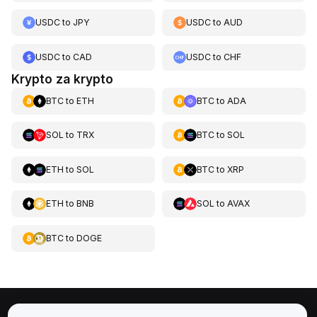
USDC
to
JPY
USDC
to
AUD
USDC
to
CAD
USDC
to
CHF
Krypto za krypto
BTC
to
ETH
BTC
to
ADA
SOL
to
TRX
BTC
to
SOL
ETH
to
SOL
BTC
to
XRP
ETH
to
BNB
SOL
to
AVAX
BTC
to
DOGE