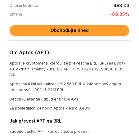
R$3.03
Dnešní hodnota
-88.35
%
Změna
Obchodujte hned
Om Aptos (APT)
Aptos je kryptoměna, kterou lze převést na BRL (BRL) na Bybit-
eu. Aktuální směnný kurz je 1 APT = R$3.0291021936680385
BRL.
Aptos má tržní kapitalizaci R$2.56B BRL a 24hodinový objem
obchodování R$116.22M BRL.
Det cirkulerende udbud er 846M APT.
Za posledních 24 hodin Aptos klesl o 0.40%.
Jak převést APT na BRL
Zadejte částku APT, kterou chcete převést