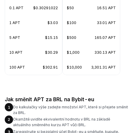
0.1 APT
$0.30291022
$50
16.51 APT
1 APT
$3.03
$100
33.01 APT
5 APT
$15.15
$500
165.07 APT
10 APT
$30.29
$1,000
330.13 APT
100 APT
$302.91
$10,000
3,301.31 APT
Jak směnit APT za BRL na Bybit-eu
Do kalkulačky výše zadejte množství APT, které si přejete směnit
1
za BRL.
Okamžitě uvidíte ekvivalentní hodnotu v BRL na základě
2
aktuálního směnného kurzu APT vůči BRL.
Zaregistrujte si bezplatný účet Bybit-eu a směňujte, kupujte,
3