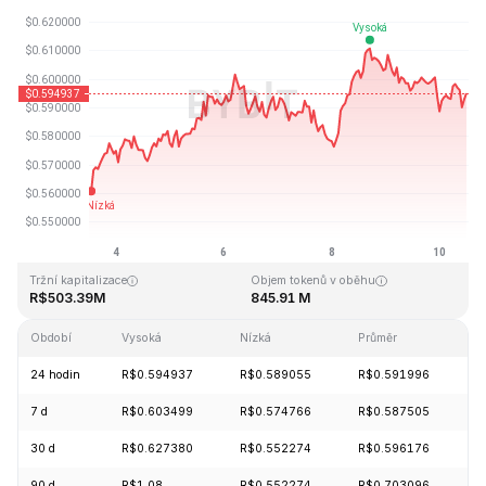
Naposledy aktualizováno: 2026-08-10, 11:54 GMT+0
Historické maximum
Historické minimum
R$19.92
R$0.545459
Tržní kapitalizace
Objem tokenů v oběhu
R$503.39M
845.91 M
Období
Vysoká
Nízká
Průměr
Z
24 hodin
R$0.594937
R$0.589055
R$0.591996
-
7 d
R$0.603499
R$0.574766
R$0.587505
+
30 d
R$0.627380
R$0.552274
R$0.596176
-
90 d
R$1.08
R$0.552274
R$0.703096
-