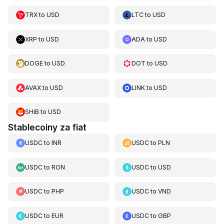
TRX
to
USD
LTC
to
USD
XRP
to
USD
ADA
to
USD
DOGE
to
USD
DOT
to
USD
AVAX
to
USD
LINK
to
USD
SHIB
to
USD
Stablecoiny za fiat
USDC
to
INR
USDC
to
PLN
USDC
to
RON
USDC
to
USD
USDC
to
PHP
USDC
to
VND
USDC
to
EUR
USDC
to
GBP