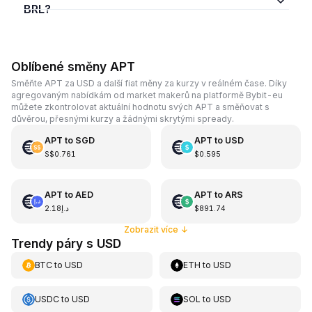
BRL?
Oblíbené směny APT
Směňte APT za USD a další fiat měny za kurzy v reálném čase. Díky
agregovaným nabídkám od market makerů na platformě Bybit-eu
můžete zkontrolovat aktuální hodnotu svých APT a směňovat s
důvěrou, přesnými kurzy a žádnými skrytými spready.
APT
to
SGD
APT
to
USD
S$0.761
$0.595
APT
to
AED
APT
to
ARS
د.إ2.18
$891.74
Zobrazit více
↓
Trendy páry s USD
BTC
to
USD
ETH
to
USD
USDC
to
USD
SOL
to
USD