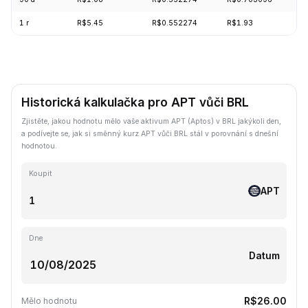
1 r
R$5.45
R$0.552274
R$1.93
-
Historická kalkulačka pro APT vůči BRL
Zjistěte, jakou hodnotu mělo vaše aktivum APT (Aptos) v BRL jakýkoli den,
a podívejte se, jak si směnný kurz APT vůči BRL stál v porovnání s dnešní
hodnotou.
Koupit
APT
Dne
Datum
R$26.00
Mělo hodnotu