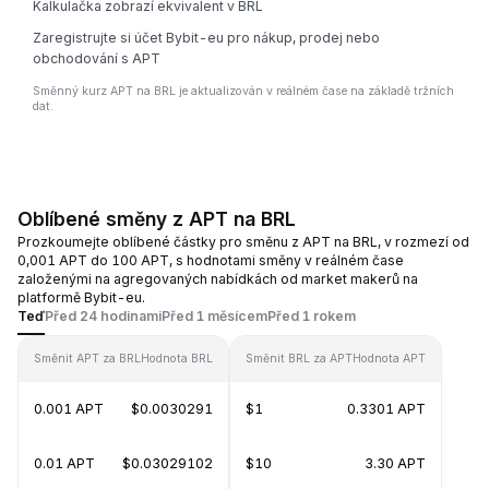
Kalkulačka zobrazí ekvivalent v BRL
Zaregistrujte si účet Bybit-eu pro nákup, prodej nebo
obchodování s APT
Směnný kurz APT na BRL je aktualizován v reálném čase na základě tržních
dat.
Oblíbené směny z APT na BRL
Prozkoumejte oblíbené částky pro směnu z APT na BRL, v rozmezí od
0,001 APT do 100 APT, s hodnotami směny v reálném čase
založenými na agregovaných nabídkách od market makerů na
platformě Bybit-eu.
Teď
Před 24 hodinami
Před 1 měsícem
Před 1 rokem
Směnit APT za BRL
Hodnota BRL
Směnit BRL za APT
Hodnota APT
0.001 APT
$0.0030291
$1
0.3301 APT
0.01 APT
$0.03029102
$10
3.30 APT