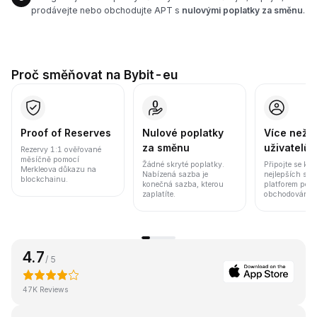
prodávejte nebo obchodujte APT s
nulovými poplatky za směnu
.
Proč směňovat na Bybit-eu
Proof of Reserves
Nulové poplatky
Více než 8
za směnu
uživatelů
Rezervy 1:1 ověřované
měsíčně pomocí
Žádné skryté poplatky.
Připojte se k j
Merkleova důkazu na
Nabízená sazba je
nejlepších sv
blockchainu.
konečná sazba, kterou
platforem pod
zaplatíte.
obchodování a 
4.7
/ 5
47K Reviews