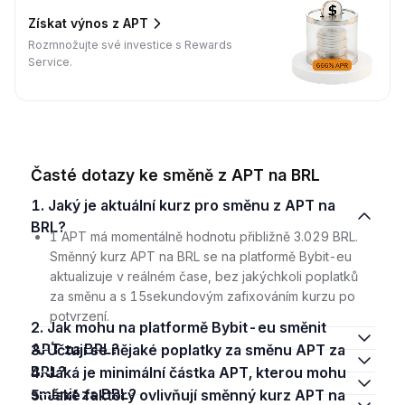
Získat výnos z APT
Rozmnožujte své investice s Rewards
Service.
Časté dotazy ke směně z APT na BRL
1. Jaký je aktuální kurz pro směnu z APT na
BRL?
1 APT má momentálně hodnotu přibližně 3.029 BRL.
Směnný kurz APT na BRL se na platformě Bybit-eu
aktualizuje v reálném čase, bez jakýchkoli poplatků
za směnu a s 15sekundovým zafixováním kurzu po
potvrzení.
2. Jak mohu na platformě Bybit-eu směnit
APT za BRL?
3. Účtují se nějaké poplatky za směnu APT za
BRL?
4. Jaká je minimální částka APT, kterou mohu
směnit za BRL?
5. Jaké faktory ovlivňují směnný kurz APT na