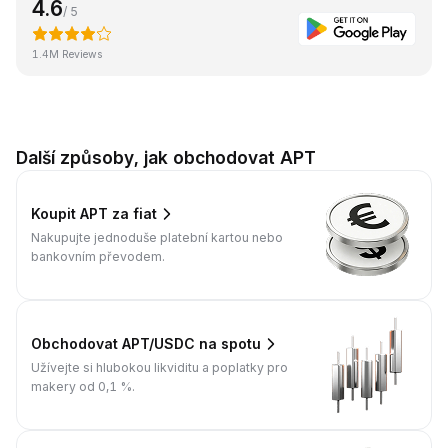
4.6
/ 5
1.4M Reviews
Další způsoby, jak obchodovat APT
Koupit APT za fiat
Nakupujte jednoduše platební kartou nebo
bankovním převodem.
Obchodovat APT/USDC na spotu
Užívejte si hlubokou likviditu a poplatky pro
makery od 0,1 %.