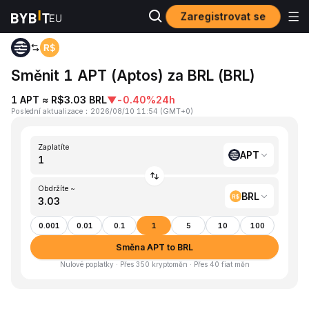
Zaregistrovat se
Domů
APT to BRL
Směnit 1 APT (Aptos) za BRL (BRL)
1 APT ≈ R$3.03 BRL
▼
-0.40%
24h
Poslední aktualizace
：
2026/08/10 11:54
(
GMT+0
)
Zaplatíte
APT
Obdržíte ~
BRL
0.001
0.01
0.1
1
5
10
100
Směna APT to BRL
Nulové poplatky · Přes 350 kryptoměn · Přes 40 fiat měn