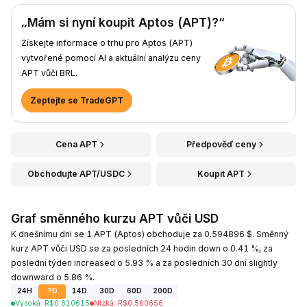
„Mám si nyní koupit Aptos (APT)?“
Získejte informace o trhu pro Aptos (APT)
vytvořené pomocí AI a aktuální analýzu ceny
APT vůči BRL.
Zeptejte se TradeGPT
Cena APT
Předpověď ceny
Obchodujte APT/USDC
Koupit APT
Graf směnného kurzu APT vůči USD
K dnešnímu dni se 1 APT (Aptos) obchoduje za 0.594896 $. Směnný
kurz APT vůči USD se za posledních 24 hodin down o 0.41 %, za
poslední týden increased o 5.93 % a za posledních 30 dní slightly
downward o 5.86 %.
24H
7D
14D
30D
60D
200D
Vysoká
:
R$
0.610615
Nízká
:
R$
0.560656