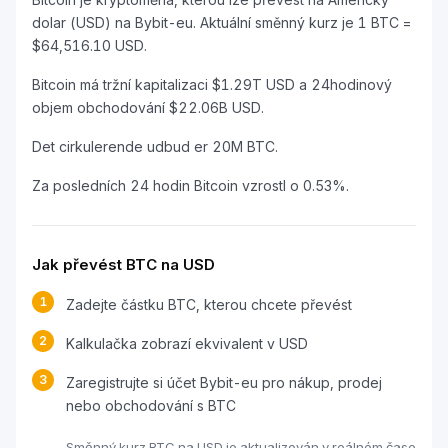
dolar (USD) na Bybit-eu. Aktuální směnný kurz je 1 BTC =
$64,516.10 USD.
Bitcoin má tržní kapitalizaci $1.29T USD a 24hodinový
objem obchodování $22.06B USD.
Det cirkulerende udbud er 20M BTC.
Za posledních 24 hodin Bitcoin vzrostl o 0.53%.
Jak převést BTC na USD
1
Zadejte částku BTC, kterou chcete převést
2
Kalkulačka zobrazí ekvivalent v USD
3
Zaregistrujte si účet Bybit-eu pro nákup, prodej
nebo obchodování s BTC
Směnný kurz BTC na USD je aktualizován v reálném čase