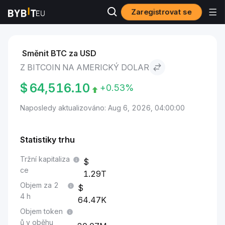
Zaregistrovat se
Trhy
Cena Bitcoin BTC
Bitcoin to Americký dolar
Směnit BTC za USD
Z BITCOIN NA AMERICKÝ DOLAR
$
64,516.10
+0.53%
Naposledy aktualizováno: Aug 6, 2026, 04:00:00
Statistiky trhu
Tržní kapitaliza
ce
1.29T
Objem za 2
4 h
64.47K
Objem token
ů v oběhu