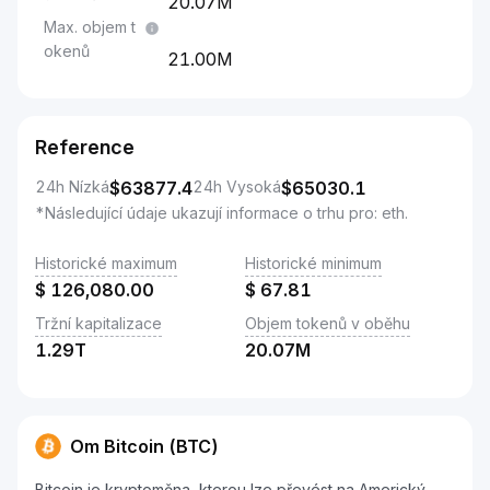
20.07M
Max. objem t
okenů
21.00M
Reference
24h Nízká
$
63877.4
24h Vysoká
$
65030.1
*Následující údaje ukazují informace o trhu pro: eth.
Historické maximum
Historické minimum
$
126,080.00
$
67.81
Tržní kapitalizace
Objem tokenů v oběhu
1.29T
20.07M
Om Bitcoin (BTC)
Bitcoin je kryptoměna, kterou lze převést na Americký