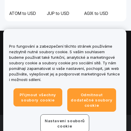
ATOM to USD
JUP to USD
AGIX to USD
Informace
Pro fungování a zabezpečení těchto stránek používáme
nezbytně nutné soubory cookie. S vaším souhlasem
budeme používat také funkční, analytické a marketingové
Služby
soubory cookie a soubory cookie pro sociální sítě. Ty nám
pomáhají zapamatovat si vaše nastavení, pochopit, jak web
podpora
používáte, vylepšovat jej a podporovat marketingové funkce
i možnosti sdílení.
Produkty
Přijmout všechny
Odmítnout
Právní informace
soubory cookie
dodatečné soubory
cookie
Nastavení souborů
© 2025-2026 Bybit.eu. All rights reserved.
cookie
Podmínky poskytování služeb
|
Podmínky ochrany