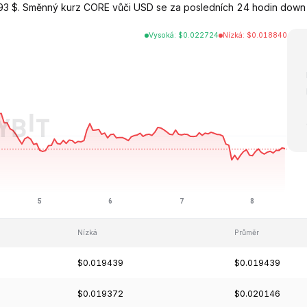
3 $. Směnný kurz CORE vůči USD se za posledních 24 hodin down o
Vysoká
:
$
0.022724
Nízká
:
$
0.018840
Nízká
Průměr
$0.019439
$0.019439
$0.019372
$0.020146