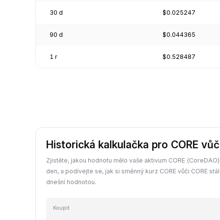
30 d
$0.025247
90 d
$0.044365
1 r
$0.528487
Historická kalkulačka pro CORE vů
Zjistěte, jakou hodnotu mělo vaše aktivum CORE (CoreDAO)
den, a podívejte se, jak si směnný kurz CORE vůči CORE stál
dnešní hodnotou.
Koupit