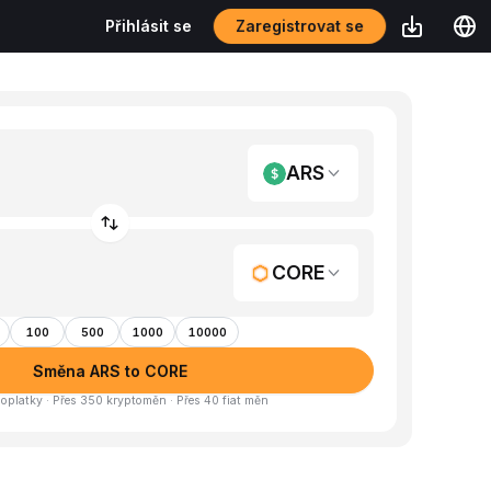
Zaregistrovat se
Přihlásit se
ARS
CORE
100
500
1000
10000
Směna ARS to CORE
oplatky · Přes 350 kryptoměn · Přes 40 fiat měn