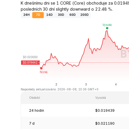
K dnešnímu dni se 1 CORE (Core) obchoduje za 0.01949
posledních 30 dní slightly downward o 22.48 %.
24H
7D
14D
30D
60D
200D
Naposledy aktualizováno: 2026-08-08, 10:36 GMT+0
Období
Vysoká
24 hodin
$0.019439
7 d
$0.021190