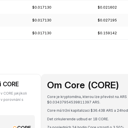
$0.017130
$0.021602
$0.017130
$0.027195
$0.017130
$0.159142
Om Core (CORE)
či CORE
 v CORE jakýkoli
Core je kryptoměna, kterou lze převést na ARS 
 v porovnání s
$0.03437954539811397 ARS.
Core má tržní kapitalizaci $36.43B ARS a 24h
Det cirkulerende udbud er 1B CORE.
CORE
Za posledních 24 hodin Core vzrostl o 3.50%.