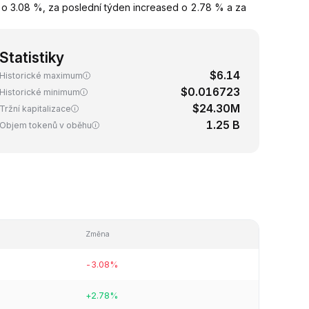
 3.08 %, za poslední týden increased o 2.78 % a za
Statistiky
$6.14
Historické maximum
$0.016723
Historické minimum
$24.30M
Tržní kapitalizace
1.25 B
Objem tokenů v oběhu
Změna
-3.08%
+2.78%