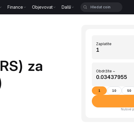
Finance
Objevovat
Další
Zaplatíte
RS) za
Obdržíte ~
)
1
10
50
Nulové p