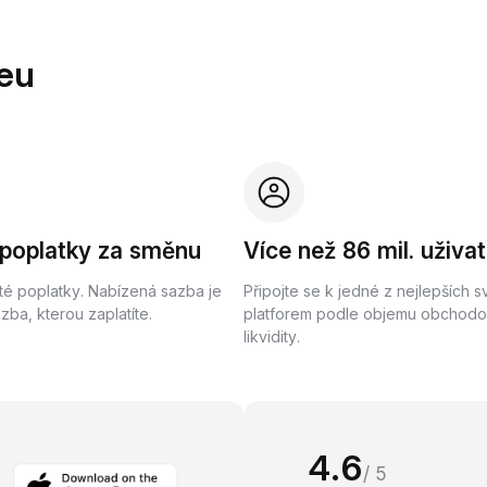
eu
 poplatky za směnu
Více než 86 mil. uživat
té poplatky. Nabízená sazba je
Připojte se k jedné z nejlepších 
ba, kterou zaplatíte.
platforem podle objemu obchodo
likvidity.
4.6
/ 5