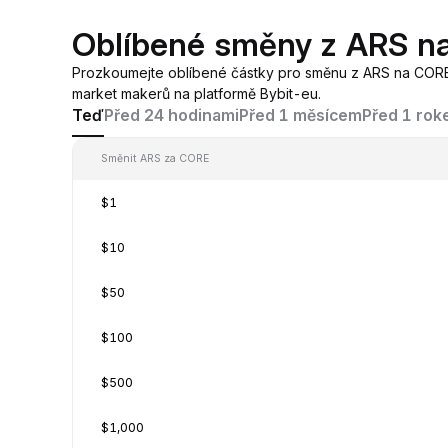
Oblíbené směny z ARS n
Prozkoumejte oblíbené částky pro směnu z ARS na COR
market makerů na platformě Bybit-eu.
Teď
Před 24 hodinami
Před 1 měsícem
Před 1 ro
Směnit ARS za CORE
$1
$10
$50
$100
$500
$1,000