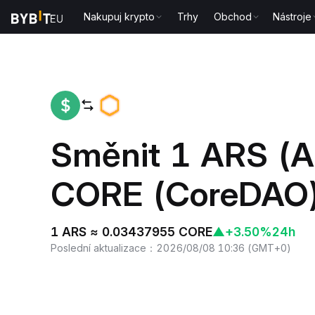
Nakupuj krypto
Trhy
Obchod
Nástroje
Domů
ARS to CORE
Směnit 1 ARS (A
CORE (CoreDAO
1 ARS ≈ 0.03437955 CORE
▲
+3.50%
24h
Poslední aktualizace
：
2026/08/08 10:36
(
GMT+0
)