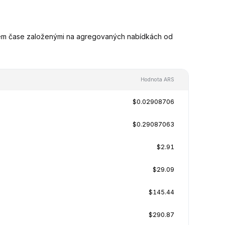
ném čase založenými na agregovaných nabídkách od
Hodnota ARS
$0.02908706
$0.29087063
$2.91
$29.09
$145.44
$290.87