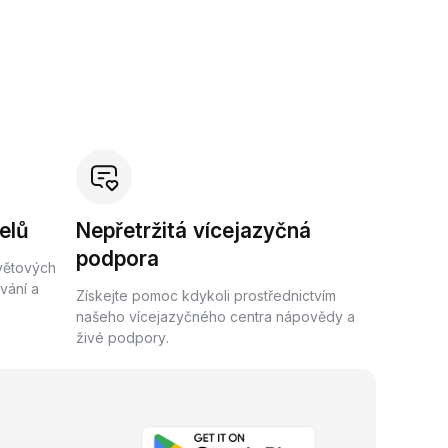
elů
Nepřetržitá vícejazyčná
podpora
světových
vání a
Získejte pomoc kdykoli prostřednictvím
našeho vícejazyčného centra nápovědy a
živé podpory.