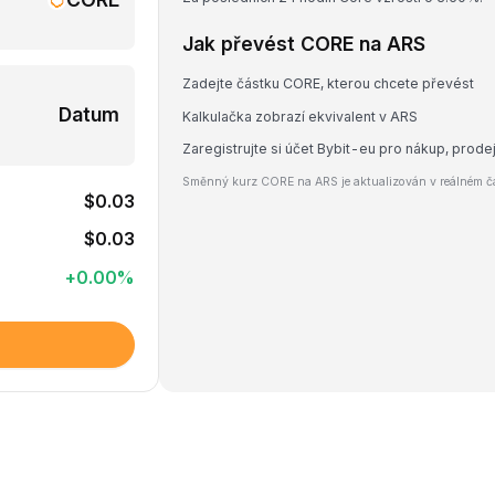
Jak převést CORE na ARS
Zadejte částku CORE, kterou chcete převést
Datum
Kalkulačka zobrazí ekvivalent v ARS
Zaregistrujte si účet Bybit-eu pro nákup, pro
Směnný kurz CORE na ARS je aktualizován v reálném ča
$0.03
$0.03
+
0.00
%