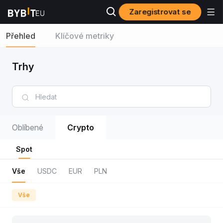
Zaregistrovat se
Přehled
Klíčové metriky
Trhy
Oblíbené
Crypto
Spot
Vše
USDC
EUR
PLN
Vše