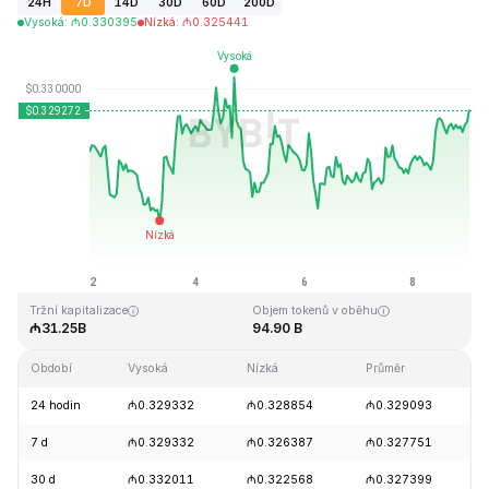
24H
7D
14D
30D
60D
200D
Vysoká
:
₼
0.330395
Nízká
:
₼
0.325441
Naposledy aktualizováno: 2026-08-09, 01:12 GMT+0
Historické maximum
Historické minimum
₼0.431288
₼0.001804
Tržní kapitalizace
Objem tokenů v oběhu
₼31.25B
94.90 B
Období
Vysoká
Nízká
Průměr
24 hodin
₼0.329332
₼0.328854
₼0.329093
7 d
₼0.329332
₼0.326387
₼0.327751
30 d
₼0.332011
₼0.322568
₼0.327399