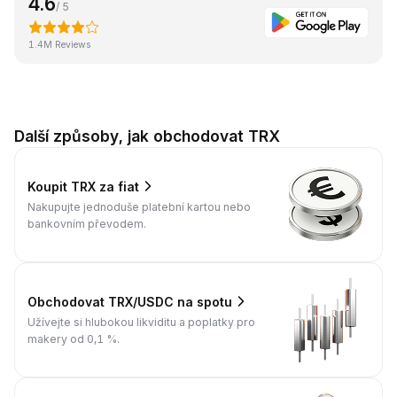
4.6
/ 5
1.4M Reviews
Další způsoby, jak obchodovat TRX
Koupit TRX za fiat
Nakupujte jednoduše platební kartou nebo
bankovním převodem.
Obchodovat TRX/USDC na spotu
Užívejte si hlubokou likviditu a poplatky pro
makery od 0,1 %.