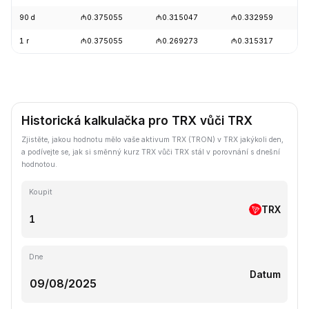
90 d
₼0.375055
₼0.315047
₼0.332959
1 r
₼0.375055
₼0.269273
₼0.315317
Historická kalkulačka pro TRX vůči TRX
Zjistěte, jakou hodnotu mělo vaše aktivum TRX (TRON) v TRX jakýkoli den,
a podívejte se, jak si směnný kurz TRX vůči TRX stál v porovnání s dnešní
hodnotou.
Koupit
TRX
Dne
Datum