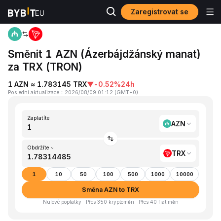
Zaregistrovat se
Domů
AZN to TRX
Směnit 1 AZN (Ázerbájdžánský manat)
za TRX (TRON)
1 AZN ≈ 1.783145 TRX
▼
-0.52%
24h
Poslední aktualizace
：
2026/08/09 01:12
(
GMT+0
)
Zaplatíte
AZN
Obdržíte ~
TRX
1
10
50
100
500
1000
10000
Směna AZN to TRX
Nulové poplatky · Přes 350 kryptoměn · Přes 40 fiat měn