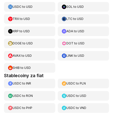
USDC
to
USD
SOL
to
USD
TRX
to
USD
LTC
to
USD
XRP
to
USD
ADA
to
USD
DOGE
to
USD
DOT
to
USD
AVAX
to
USD
LINK
to
USD
SHIB
to
USD
Stablecoiny za fiat
USDC
to
INR
USDC
to
PLN
USDC
to
RON
USDC
to
USD
USDC
to
PHP
USDC
to
VND