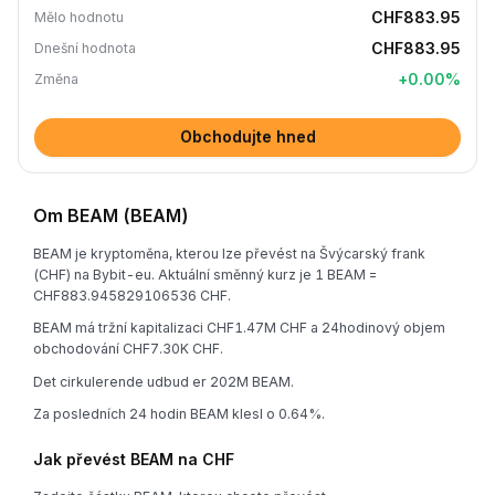
CHF883.95
Mělo hodnotu
CHF883.95
Dnešní hodnota
+
0.00
%
Změna
Obchodujte hned
Om BEAM (BEAM)
BEAM je kryptoměna, kterou lze převést na Švýcarský frank
(CHF) na Bybit-eu. Aktuální směnný kurz je 1 BEAM =
CHF883.945829106536 CHF.
BEAM má tržní kapitalizaci CHF1.47M CHF a 24hodinový objem
obchodování CHF7.30K CHF.
Det cirkulerende udbud er 202M BEAM.
Za posledních 24 hodin BEAM klesl o 0.64%.
Jak převést BEAM na CHF