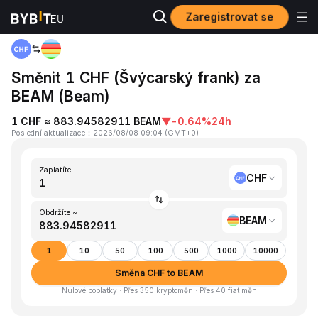
Zaregistrovat se
Domů
CHF to BEAM
Směnit 1 CHF (Švýcarský frank) za
BEAM (Beam)
1 CHF ≈ 883.94582911 BEAM
▼
-0.64%
24h
Poslední aktualizace
：
2026/08/08 09:04
(
GMT+0
)
Zaplatíte
CHF
Obdržíte ~
BEAM
1
10
50
100
500
1000
10000
Směna CHF to BEAM
Nulové poplatky · Přes 350 kryptoměn · Přes 40 fiat měn