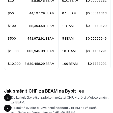
$10
8,839.46 BEAM
0.01 BEAM
$0.00001131
$50
44,197.29 BEAM
0.1 BEAM
$0.00011313
$100
88,394.58 BEAM
1 BEAM
$0.00113129
$500
441,972.91 BEAM
5 BEAM
$0.00565646
$1,000
883,945.83 BEAM
10 BEAM
$0.01131291
$10,000
8,839,458.29 BEAM
100 BEAM
$0.1131291
Jak směnit CHF za BEAM na Bybit-eu
Do kalkulačky výše zadejte množství CHF, které si přejete směnit
1
za BEAM.
Okamžitě uvidíte ekvivalentní hodnotu v BEAM na základě
2
aktuálního směnného kurzu CHF vůči BEAM.