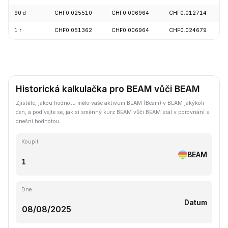
90 d
CHF0.025510
CHF0.006964
CHF0.012714
1 r
CHF0.051362
CHF0.006964
CHF0.024679
Historická kalkulačka pro BEAM vůči BEAM
Zjistěte, jakou hodnotu mělo vaše aktivum BEAM (Beam) v BEAM jakýkoli
den, a podívejte se, jak si směnný kurz BEAM vůči BEAM stál v porovnání s
dnešní hodnotou.
Koupit
BEAM
Dne
Datum