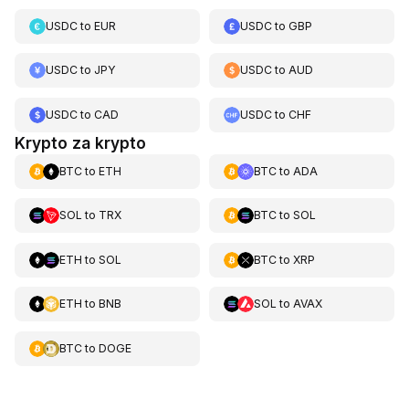
USDC
to
EUR
USDC
to
GBP
USDC
to
JPY
USDC
to
AUD
USDC
to
CAD
USDC
to
CHF
Krypto za krypto
BTC
to
ETH
BTC
to
ADA
SOL
to
TRX
BTC
to
SOL
ETH
to
SOL
BTC
to
XRP
ETH
to
BNB
SOL
to
AVAX
BTC
to
DOGE