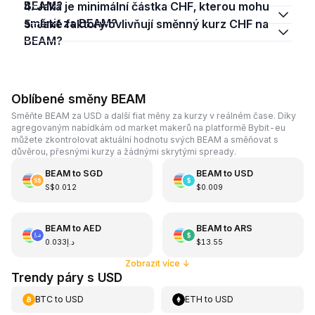
BEAM?
4. Jaká je minimální částka CHF, kterou mohu
směnit za BEAM?
5. Jaké faktory ovlivňují směnný kurz CHF na
BEAM?
Oblíbené směny BEAM
Směňte BEAM za USD a další fiat měny za kurzy v reálném čase. Díky
agregovaným nabídkám od market makerů na platformě Bybit-eu
můžete zkontrolovat aktuální hodnotu svých BEAM a směňovat s
důvěrou, přesnými kurzy a žádnými skrytými spready.
BEAM
to
SGD
BEAM
to
USD
S$0.012
$0.009
BEAM
to
AED
BEAM
to
ARS
د.إ0.033
$13.55
Zobrazit více
↓
Trendy páry s USD
BTC
to
USD
ETH
to
USD