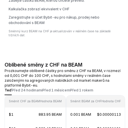
Zadejte částku BEAM, kterou chcete převést
Kalkulačka zobrazí ekvivalent v CHF
Zaregistrujte si účet Bybit-eu pro nákup, prodej nebo
obchodování s BEAM
Směnný kurz BEAM na CHF je aktualizován v reálném čase na základě
tržních dat.
Oblíbené směny z CHF na BEAM
Prozkoumejte oblíbené částky pro směnu z CHF na BEAM, v rozmezí
od 0,001 CHF do 100 CHF, s hodnotami směny v reálném čase
založenými na agregovaných nabídkách od market makerů na
platformě Bybit-eu.
Teď
Před 24 hodinami
Před 1 měsícem
Před 1 rokem
Směnit CHF za BEAM
Hodnota BEAM
Směnit BEAM za CHF
Hodnota CHF
$1
883.95 BEAM
0.001 BEAM
$0.00000113