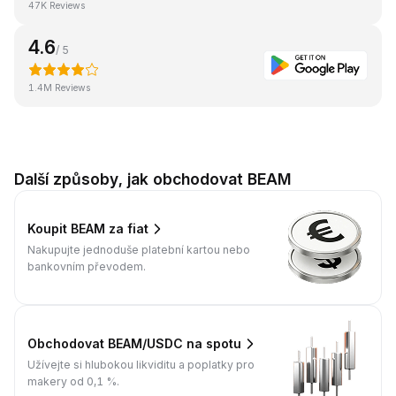
47K Reviews
4.6
/ 5
1.4M Reviews
Další způsoby, jak obchodovat BEAM
Koupit BEAM za fiat
Nakupujte jednoduše platební kartou nebo
bankovním převodem.
Obchodovat BEAM/USDC na spotu
Užívejte si hlubokou likviditu a poplatky pro
makery od 0,1 %.