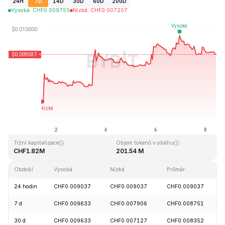
24H
7D
14D
30D
60D
200D
Vysoká
:
CHF
0.009755
Nízká
:
CHF
0.007207
Naposledy aktualizováno: 2026-08-08, 09:04 GMT+0
Historické maximum
Historické minimum
CHF4.28
CHF0.006168
Tržní kapitalizace
Objem tokenů v oběhu
CHF1.82M
201.54 M
Období
Vysoká
Nízká
Průměr
24 hodin
CHF0.009037
CHF0.009037
CHF0.009037
7 d
CHF0.009633
CHF0.007906
CHF0.008751
30 d
CHF0.009633
CHF0.007127
CHF0.008352