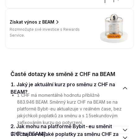
Získat výnos z BEAM
Rozmnožujte své investice s Rewards
Service.
Časté dotazy ke směně z CHF na BEAM
1. Jaký je aktuální kurz pro směnu z CHF na
BEAM?
1 CHF má momentálně hodnotu přibližně
883.946 BEAM. Směnný kurz CHF na BEAM se na
platformě Bybit-eu aktualizuje v reálném čase, bez
jakýchkoli poplatků za směnu a s 15sekundovým
zafixováním kurzu po potvrzení.
2. Jak mohu na platformě Bybit-eu směnit
CHF za BEAM?
3. Účtují se nějaké poplatky za směnu CHF za