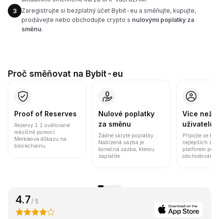
Zaregistrujte si bezplatný účet Bybit-eu a směňujte, kupujte,
3
prodávejte nebo obchodujte crypto s
nulovými poplatky za
směnu
.
Proč směňovat na Bybit-eu
Proof of Reserves
Nulové poplatky
Více než 8
za směnu
uživatelů
Rezervy 1:1 ověřované
měsíčně pomocí
Žádné skryté poplatky.
Připojte se k j
Merkleova důkazu na
Nabízená sazba je
nejlepších sv
blockchainu.
konečná sazba, kterou
platforem pod
zaplatíte.
obchodování a 
4.7
/ 5