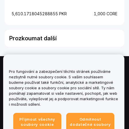
5,610.1718045288855 PKR
1,000 CORE
Prozkoumat další
Informace
Pro fungování a zabezpečení těchto stránek používáme
nezbytně nutné soubory cookie. S vaším souhlasem
budeme používat také funkční, analytické a marketingové
Služby
soubory cookie a soubory cookie pro sociální sítě. Ty nám
pomáhají zapamatovat si vaše nastavení, pochopit, jak web
podpora
používáte, vylepšovat jej a podporovat marketingové funkce
i možnosti sdílení.
Produkty
Přijmout všechny
Odmítnout
Právní informace
soubory cookie
dodatečné soubory