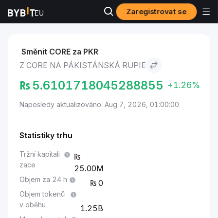
Zaregistrovat se
Trhy
Cena Core CORE
Core to Pákistánská rupie
Směnit CORE za PKR
Z CORE NA PÁKISTÁNSKÁ RUPIE
₨
5.6101718045288855
+1.26%
Naposledy aktualizováno: Aug 7, 2026, 01:00:00
Statistiky trhu
Tržní kapitali
zace
25.00M
Objem za 24 h
0
Objem tokenů
v oběhu
1.25B