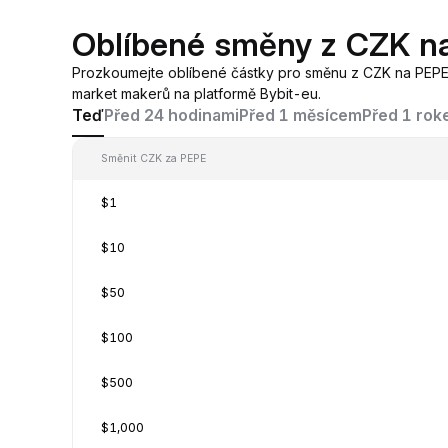
Oblíbené směny z CZK n
Prozkoumejte oblíbené částky pro směnu z CZK na PEP
market makerů na platformě Bybit-eu.
Teď
Před 24 hodinami
Před 1 měsícem
Před 1 ro
Směnit CZK za PEPE
$1
$10
$50
$100
$500
$1,000