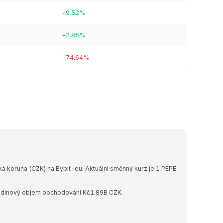
+9.52%
+2.85%
-74.64%
á koruna (CZK) na Bybit-eu. Aktuální směnný kurz je 1 PEPE
hodinový objem obchodování Kč1.89B CZK.