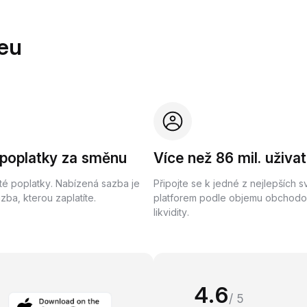
eu
 poplatky za směnu
Více než 86 mil. uživat
té poplatky. Nabízená sazba je
Připojte se k jedné z nejlepších 
ba, kterou zaplatíte.
platforem podle objemu obchodo
likvidity.
4.6
/ 5