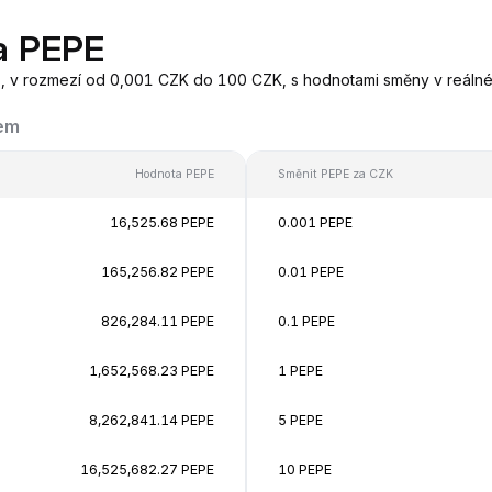
a PEPE
E, v rozmezí od 0,001 CZK do 100 CZK, s hodnotami směny v reál
kem
Hodnota PEPE
Směnit PEPE za CZK
16,525.68 PEPE
0.001 PEPE
165,256.82 PEPE
0.01 PEPE
826,284.11 PEPE
0.1 PEPE
1,652,568.23 PEPE
1 PEPE
8,262,841.14 PEPE
5 PEPE
16,525,682.27 PEPE
10 PEPE