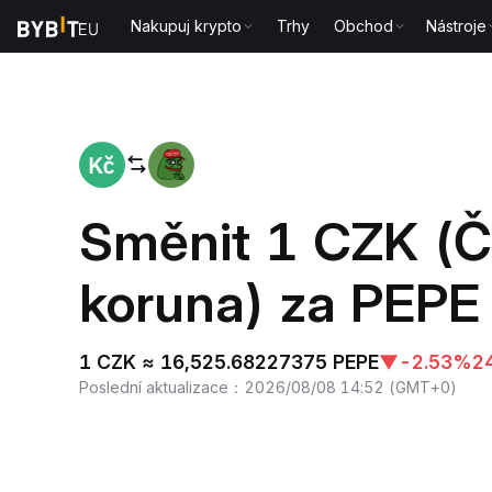
Nakupuj krypto
Trhy
Obchod
Nástroje
Domů
CZK to PEPE
Směnit 1 CZK (
koruna) za PEPE
1 CZK ≈ 16,525.68227375 PEPE
▼
-2.53%
2
Poslední aktualizace
：
2026/08/08 14:52
(
GMT+0
)