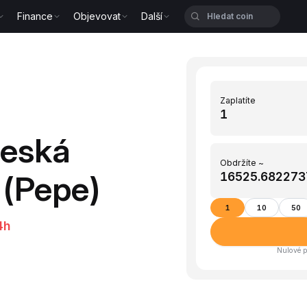
Finance
Objevovat
Další
Zaplatíte
Česká
Obdržíte ~
 (Pepe)
1
10
50
4h
Nulové p