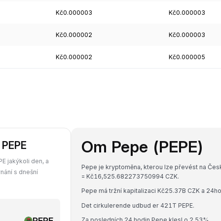
Kč0.000003
Kč0.000003
Kč0.000002
Kč0.000003
Kč0.000002
Kč0.000005
Om Pepe (PEPE)
i PEPE
E jakýkoli den, a
Pepe je kryptoměna, kterou lze převést na Česk
vnání s dnešní
= Kč16,525.682273750994 CZK.
Pepe má tržní kapitalizaci Kč25.37B CZK a 24
Det cirkulerende udbud er 421T PEPE.
PEPE
Za posledních 24 hodin Pepe klesl o 2.53%.