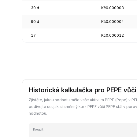
30 d
Kč0.000003
90 d
Kč0.000004
1 r
Kč0.000012
Historická kalkulačka pro PEPE vůč
Zjistěte, jakou hodnotu mělo vaše aktivum PEPE (Pepe) v PEP
podívejte se, jak si směnný kurz PEPE vůči PEPE stál v poro
hodnotou.
Koupit