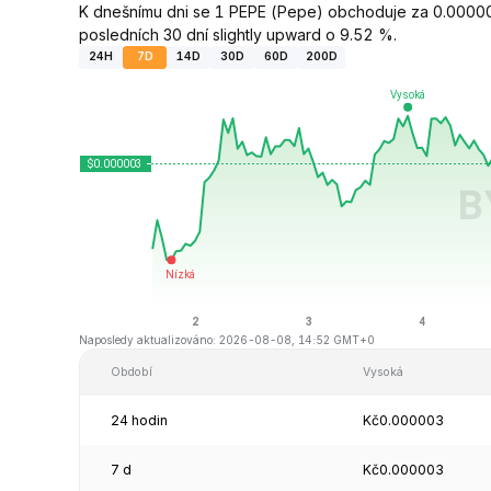
K dnešnímu dni se 1 PEPE (Pepe) obchoduje za 0.00000
posledních 30 dní slightly upward o 9.52 %.
24H
7D
14D
30D
60D
200D
Naposledy aktualizováno: 2026-08-08, 14:52 GMT+0
Období
Vysoká
24 hodin
Kč0.000003
7 d
Kč0.000003