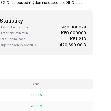
82 %, za poslední týden increased o 4.06 % a za
Statistiky
Kč0.000028
Historické maximum
Kč0.000000
Historické minimum
Kč1.21B
Tržní kapitalizace
420,690.00 B
Objem tokenů v oběhu
Změna
+1.82%
+4.06%