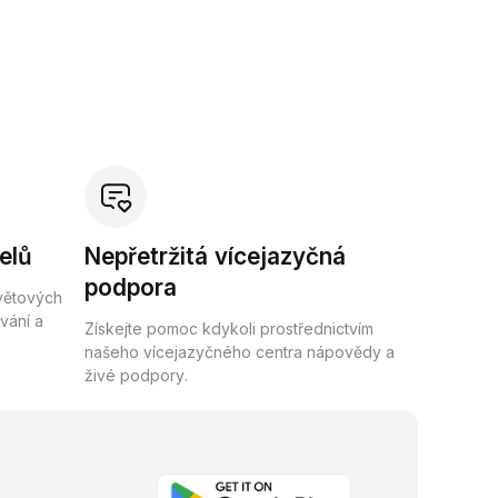
elů
Nepřetržitá vícejazyčná
podpora
světových
vání a
Získejte pomoc kdykoli prostřednictvím
našeho vícejazyčného centra nápovědy a
živé podpory.