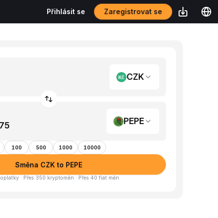
Zaregistrovat se
Přihlásit se
CZK
PEPE
100
500
1000
10000
Směna CZK to PEPE
oplatky · Přes 350 kryptoměn · Přes 40 fiat měn