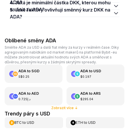
ADA?
4. Jaká je minimální částka DKK, kterou mohu
směnit za ADA?
5. Jaké faktory ovlivňují směnný kurz DKK na
ADA?
Oblíbené směny ADA
Směňte ADA za USD a další fiat měny za kurzy v reálném čase. Díky
agregovaným nabídkám od market makerů na platformě Bybit-eu
můžete zkontrolovat aktuální hodnotu svých ADA a směňovat s
důvěrou, přesnými kurzy a žádnými skrytými spready.
ADA
to
SGD
ADA
to
USD
S$0.25
$0.197
ADA
to
AED
ADA
to
ARS
د.إ0.725
$295.04
Zobrazit více
↓
Trendy páry s USD
BTC
to
USD
ETH
to
USD