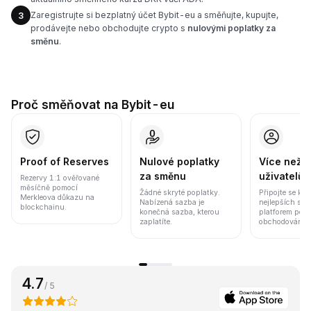
Zaregistrujte si bezplatný účet Bybit-eu a směňujte, kupujte,
3
prodávejte nebo obchodujte crypto s
nulovými poplatky za
směnu
.
Proč směňovat na Bybit-eu
Proof of Reserves
Nulové poplatky
Více než 8
za směnu
uživatelů
Rezervy 1:1 ověřované
měsíčně pomocí
Žádné skryté poplatky.
Připojte se k j
Merkleova důkazu na
Nabízená sazba je
nejlepších sv
blockchainu.
konečná sazba, kterou
platforem pod
zaplatíte.
obchodování a 
4.7
/ 5