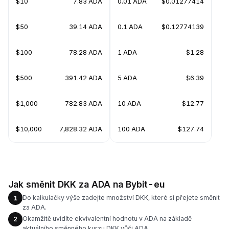
$10
7.83 ADA
0.01 ADA
$0.01277414
$50
39.14 ADA
0.1 ADA
$0.12774139
$100
78.28 ADA
1 ADA
$1.28
$500
391.42 ADA
5 ADA
$6.39
$1,000
782.83 ADA
10 ADA
$12.77
$10,000
7,828.32 ADA
100 ADA
$127.74
Jak směnit DKK za ADA na Bybit-eu
Do kalkulačky výše zadejte množství DKK, které si přejete směnit
1
za ADA.
Okamžitě uvidíte ekvivalentní hodnotu v ADA na základě
2
aktuálního směnného kurzu DKK vůči ADA.