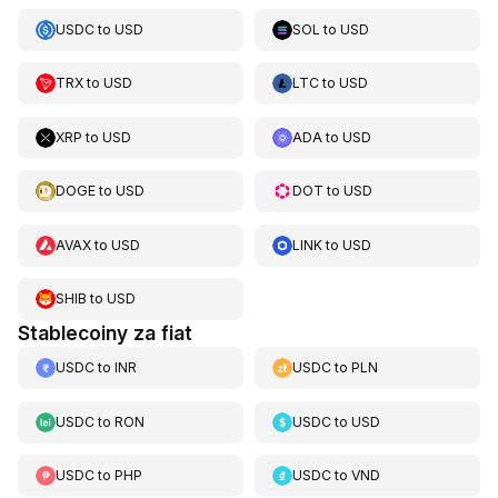
USDC
to
USD
SOL
to
USD
TRX
to
USD
LTC
to
USD
XRP
to
USD
ADA
to
USD
DOGE
to
USD
DOT
to
USD
AVAX
to
USD
LINK
to
USD
SHIB
to
USD
Stablecoiny za fiat
USDC
to
INR
USDC
to
PLN
USDC
to
RON
USDC
to
USD
USDC
to
PHP
USDC
to
VND