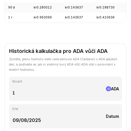
90 d
kr0.280012
kr0.143637
kr0.188730
+
1 r
kr0.963099
kr0.143637
kr0.410636
-
Historická kalkulačka pro ADA vůči ADA
Zjistěte, jakou hodnotu mělo vaše aktivum ADA (Cardano) v ADA jakýkoli
den, a podívejte se, jak si směnný kurz ADA vůči ADA stál v porovnání s
dnešní hodnotou.
Koupit
ADA
Dne
Datum