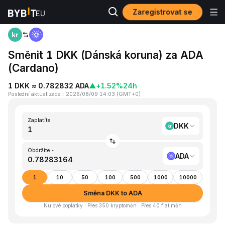
Zaregistrovat se
Domů
DKK to ADA
Směnit 1 DKK (Dánská koruna) za ADA
(Cardano)
1 DKK ≈ 0.782832 ADA
▲
+1.52%
24h
Poslední aktualizace
：
2026/08/09 14:03
(
GMT+0
)
Zaplatíte
DKK
Obdržíte ~
ADA
1
10
50
100
500
1000
10000
Směna DKK to ADA
Nulové poplatky · Přes 350 kryptoměn · Přes 40 fiat měn