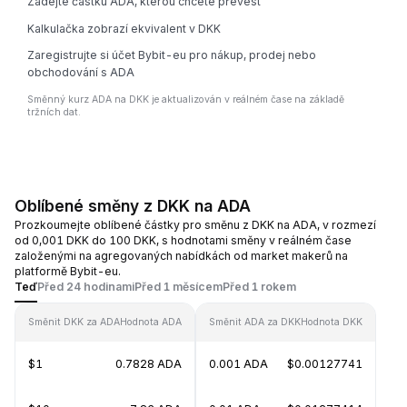
Zadejte částku ADA, kterou chcete převést
Kalkulačka zobrazí ekvivalent v DKK
Zaregistrujte si účet Bybit-eu pro nákup, prodej nebo
obchodování s ADA
Směnný kurz ADA na DKK je aktualizován v reálném čase na základě
tržních dat.
Oblíbené směny z DKK na ADA
Prozkoumejte oblíbené částky pro směnu z DKK na ADA, v rozmezí
od 0,001 DKK do 100 DKK, s hodnotami směny v reálném čase
založenými na agregovaných nabídkách od market makerů na
platformě Bybit-eu.
Teď
Před 24 hodinami
Před 1 měsícem
Před 1 rokem
Směnit DKK za ADA
Hodnota ADA
Směnit ADA za DKK
Hodnota DKK
$1
0.7828 ADA
0.001 ADA
$0.00127741