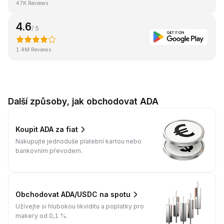
47K Reviews
4.6
/ 5
1.4M Reviews
Další způsoby, jak obchodovat ADA
Koupit ADA za fiat
Nakupujte jednoduše platební kartou nebo
bankovním převodem.
Obchodovat ADA/USDC na spotu
Užívejte si hlubokou likviditu a poplatky pro
makery od 0,1 %.