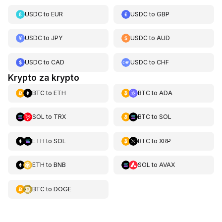
USDC
to
EUR
USDC
to
GBP
USDC
to
JPY
USDC
to
AUD
USDC
to
CAD
USDC
to
CHF
Krypto za krypto
BTC
to
ETH
BTC
to
ADA
SOL
to
TRX
BTC
to
SOL
ETH
to
SOL
BTC
to
XRP
ETH
to
BNB
SOL
to
AVAX
BTC
to
DOGE