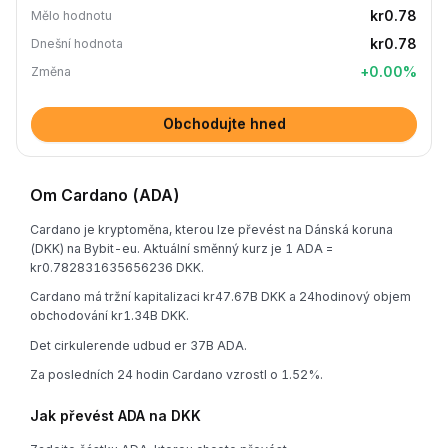
kr0.78
Mělo hodnotu
kr0.78
Dnešní hodnota
+
0.00
%
Změna
Obchodujte hned
Om Cardano (ADA)
Cardano je kryptoměna, kterou lze převést na Dánská koruna
(DKK) na Bybit-eu. Aktuální směnný kurz je 1 ADA =
kr0.782831635656236 DKK.
Cardano má tržní kapitalizaci kr47.67B DKK a 24hodinový objem
obchodování kr1.34B DKK.
Det cirkulerende udbud er 37B ADA.
Za posledních 24 hodin Cardano vzrostl o 1.52%.
Jak převést ADA na DKK