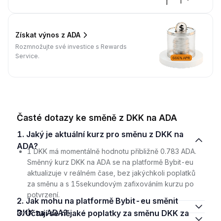
Získat výnos z ADA
Rozmnožujte své investice s Rewards
Service.
Časté dotazy ke směně z DKK na ADA
1. Jaký je aktuální kurz pro směnu z DKK na
ADA?
1 DKK má momentálně hodnotu přibližně 0.783 ADA.
Směnný kurz DKK na ADA se na platformě Bybit-eu
aktualizuje v reálném čase, bez jakýchkoli poplatků
za směnu a s 15sekundovým zafixováním kurzu po
potvrzení.
2. Jak mohu na platformě Bybit-eu směnit
DKK za ADA?
3. Účtují se nějaké poplatky za směnu DKK za