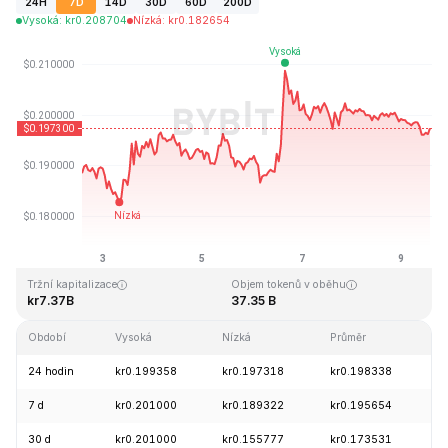
24H
7D
14D
30D
60D
200D
Vysoká
:
kr
0.208704
Nízká
:
kr
0.182654
Naposledy aktualizováno: 2026-08-09, 14:03 GMT+0
Historické maximum
Historické minimum
kr3.09
kr0.019253
Tržní kapitalizace
Objem tokenů v oběhu
kr7.37B
37.35 B
Období
Vysoká
Nízká
Průměr
Z
24 hodin
kr0.199358
kr0.197318
kr0.198338
-
7 d
kr0.201000
kr0.189322
kr0.195654
+
30 d
kr0.201000
kr0.155777
kr0.173531
+