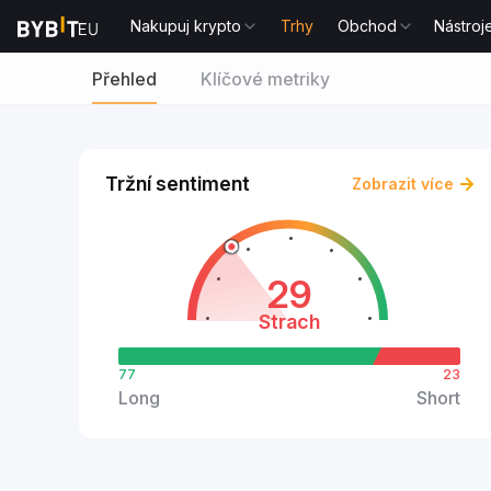
Nakupuj krypto
Trhy
Obchod
Nástroj
Přehled
Klíčové metriky
Tržní sentiment
Zobrazit více
29
Strach
77
23
Long
Short