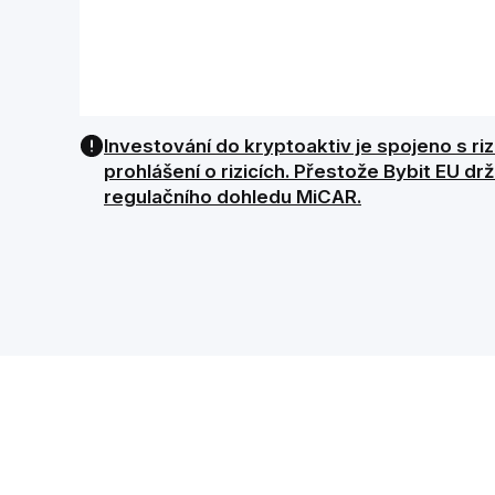
Investování do kryptoaktiv je spojeno s ri
prohlášení o rizicích. Přestože Bybit EU d
regulačního dohledu MiCAR.