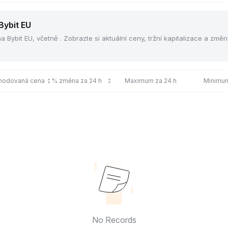
Bybit EU
Bybit EU, včetně . Zobrazte si aktuální ceny, tržní kapitalizace a změn
chodovaná cena
% změna za 24 h
Maximum za 24 h
Minimum
No Records