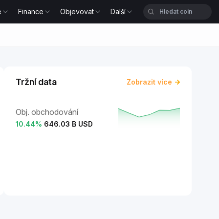
e
Finance
Objevovat
Další
Tržní data
Zobrazit více
Obj. obchodování
10.44
%
646.03 B USD