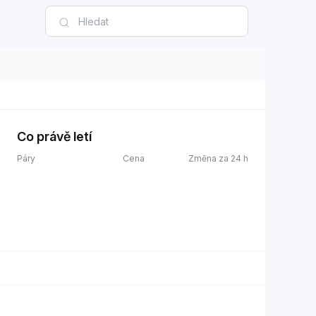
Co právě letí
Páry
Cena
Změna za 24 h