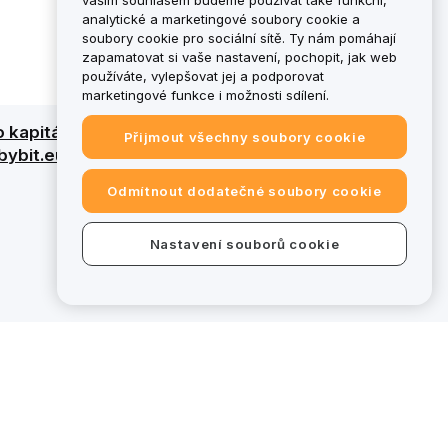
vaším souhlasem budeme používat také funkční,
analytické a marketingové soubory cookie a
soubory cookie pro sociální sítě. Ty nám pomáhají
zapamatovat si vaše nastavení, pochopit, jak web
používáte, vylepšovat jej a podporovat
marketingové funkce i možnosti sdílení.
ho kapitálu. Podrobný přehled naleznete v
Přijmout všechny soubory cookie
a bybit.eu nespadají do působnosti
Odmítnout dodatečné soubory cookie
Nastavení souborů cookie